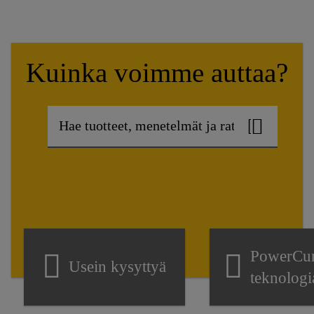
Kuinka voimme auttaa?
PowerCur
Usein kysyttyä
teknologi