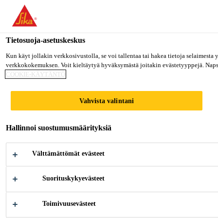
Olet menossa "Sika Finland", näyttää, että olet "Yhdysvallat". Hal
MENE SIKA USA
PYSY SIKA FINLAND
VALITS
Tietosuoja-asetuskeskus
Kun käyt jollakin verkkosivustolla, se voi tallentaa tai hakea tietoja selaimesta
verkkokokemuksen. Voit kieltäytyä hyväksymästä joitakin evästetyyppejä. Napsau
Sika Finland
COOKIE-KÄYTÄNTÖ
Vahvista valintani
AJONEUVOJEN
Hallinnoi suostumusmäärityksiä
LASINVAIHDOT
Välttämättömät evästeet
Suorituskykyevästeet
Toimivuusevästeet