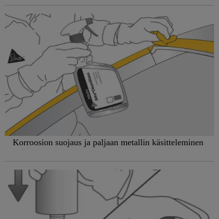
Korroosion suojaus ja paljaan metallin käsitteleminen