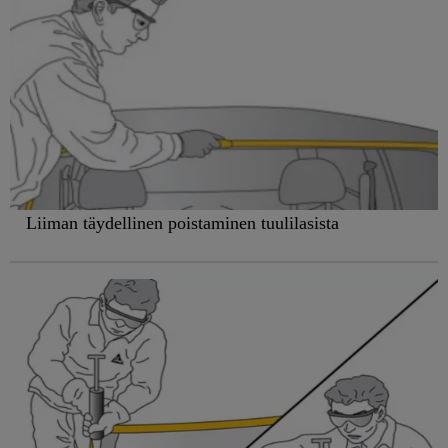
Liiman täydellinen poistaminen tuulilasista