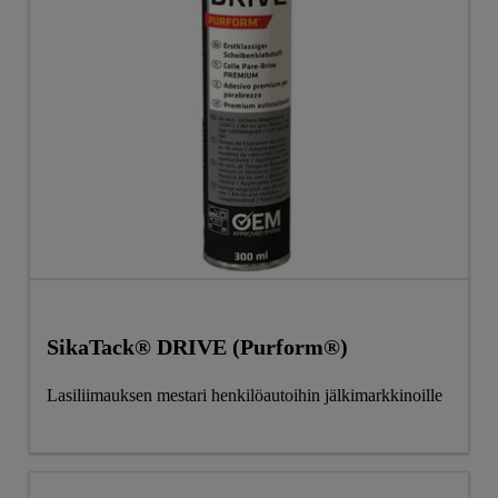
SikaTack® DRIVE (Purform®)
Lasiliimauksen mestari henkilöautoihin jälkimarkkinoille