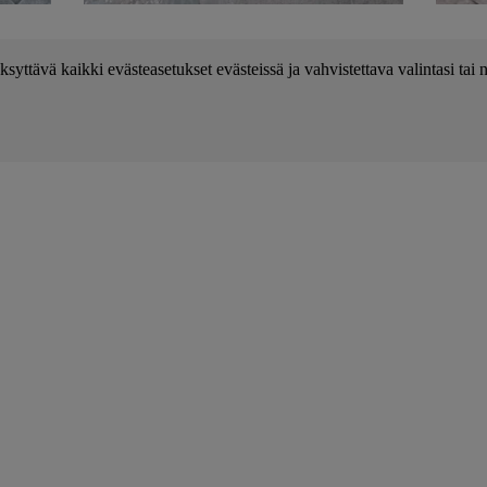
ksyttävä kaikki evästeasetukset evästeissä ja vahvistettava valintasi ta