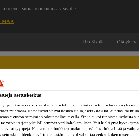
uatko mennä suoraan oman maasi sivulle.
E MAA
Ura Sikalla
Ota yhteytt
osuoja-asetuskeskus
Inspiraatiot
ut
Tietoa
Referenssit
ja
Dokumenttikirjasto
hin
meistä
äyt jollakin verkkosivustolla, se voi tallentaa tai hakea tietoja selaimesta yleensä
konseptit
eiden muodossa. Nämä tiedot voivat koskea sinua, asetuksiasi tai laitettasi tai niillä
taan sivustoa toimimaan odottamallasi tavalla. Sinua ei voi tunnistaa tiedoista su
 ne voivat tarjota yksilöllisemmän verkkokokemuksen. Voit kieltäytyä hyväksymä
kin evästetyyppejä. Napsauta eri luokkien otsikoita, jos haluat lukea lisää ja vaihta
ISTO KATOILTA 
sasetuksia. Joidenkin evästeiden estäminen voi vaikuttaa verkkokokemukseesi ja