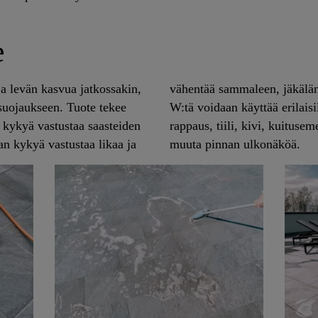
e
a levän kasvua jatkossakin,
än kasvamista. Sikagard-703
suojaukseen. Tuote tekee
illa, kuten betoni, laasti,
n kykyä vastustaa saasteiden
 Käsittely on näkymätön, eikä
an kykyä vastustaa likaa ja
muuta pinnan ulkonäköä.