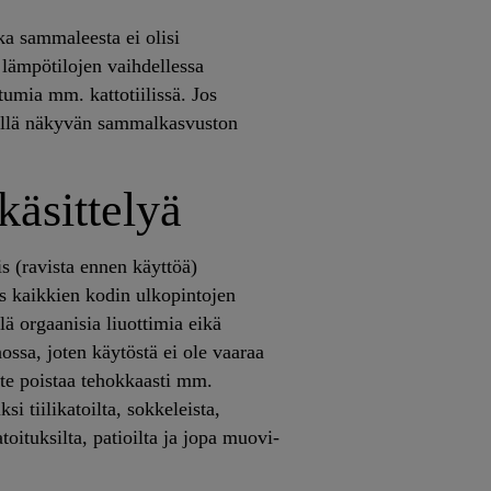
ka sammaleesta ei olisi
n lämpötilojen vaihdellessa
umia mm. kattotiilissä. Jos
 kyllä näkyvän sammalkasvuston
äsittelyä
s (ravista ennen käyttöä)
 kaikkien kodin ulkopintojen
lä orgaanisia liuottimia eikä
nossa, joten käytöstä ei ole vaaraa
uote poistaa tehokkaasti mm.
i tiilikatoilta, sokkeleista,
atoituksilta, patioilta ja jopa muovi-