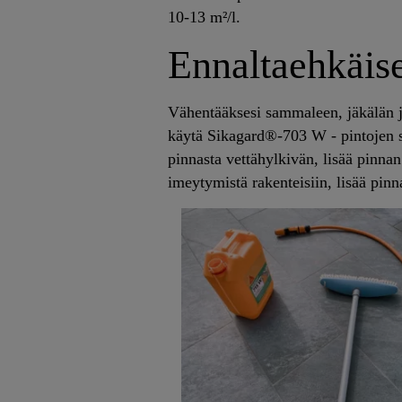
10-13 m²/l.
Ennaltaehkäis
Vähentääksesi sammaleen, jäkälän j
vähentää sammaleen, jäkälän ja lev
käytä Sikagard®-703 W - pintojen 
W:tä voidaan käyttää erilaisilla pinno
pinnasta vettähylkivän, lisää pinna
rappaus, tiili, kivi, kuitusementti.
imeytymistä rakenteisiin, lisää pinn