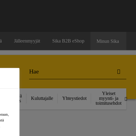
ä
Jälleenmyyjät
Sika B2B eShop
Minun Sika
Yleiset
Kestävä
Kuluttajalle
Yhteystiedot
myynti- ja
kehitys
toimitusehdot
oraan,
stä
a
JA