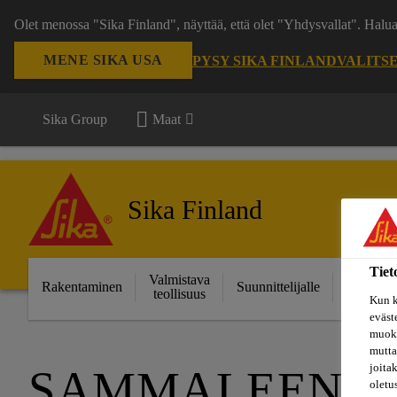
Olet menossa "Sika Finland", näyttää, että olet "Yhdysvallat". Hal
MENE SIKA USA
PYSY SIKA FINLAND
VALITS
Sika Group
Maat
Sika Finland
Tiet
Valmistava
Ratkais
Rakentaminen
Suunnittelijalle
teollisuus
projektei
Kun k
eväst
muoka
mutta
joita
SAMMALEEN PO
oletu