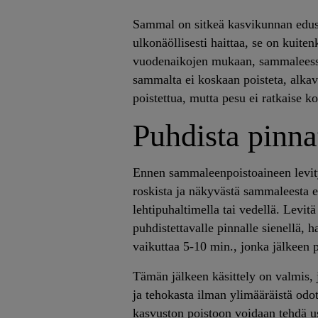
Sammal on sitkeä kasvikunnan edusta
ulkonäöllisesti haittaa, se on kuiten
vuodenaikojen mukaan, sammaleessa o
sammalta ei koskaan poisteta, alkav
poistettua, mutta pesu ei ratkaise 
Puhdista pinna
Ennen sammaleenpoistoaineen levity
roskista ja näkyvästä sammaleesta e
lehtipuhaltimella tai vedellä. Levi
puhdistettavalle pinnalle sienellä, h
vaikuttaa 5-10 min., jonka jälkeen 
Tämän jälkeen käsittely on valmis, 
ja tehokasta ilman ylimääräistä odo
kasvuston poistoon voidaan tehdä u