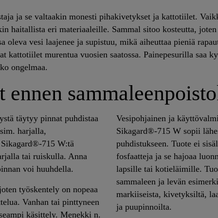
ja ja se valtaakin monesti pihakivetykset ja kattotiilet. Vaik
kin haitallista eri materiaaleille. Sammal sitoo kosteutta, jote
leva vesi laajenee ja supistuu, mikä aiheuttaa pieniä rapaut
at kattotiilet murentua vuosien saatossa. Painepesurilla saa
koko ongelmaa.
t ennen sammaleenpoistok
stä täytyy pinnat puhdistaa
Vesipohjainen ja käyttövalmi
sim. harjalla,
Sikagard®-715 W sopii lähes
tä Sikagard®-715 W:tä
puhdistukseen. Tuote ei sisäl
arjalla tai ruiskulla. Anna
fosfaatteja ja se hajoaa luon
pinnan voi huuhdella.
lapsille tai kotieläimille. T
sammaleen ja levän esimerkiks
joten työskentely on nopeaa
markiiseista, kivetyksiltä, la
ttelua. Vanhan tai pinttyneen
ja puupinnoilta.
seampi käsittely. Menekki n.