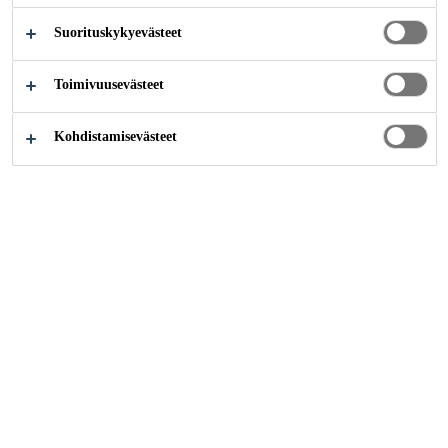
Ympäristövaikutusten ja
Suorituskykyevästeet
käyttöominaisuuksien täydellinen
tasapaino
Toimivuusevästeet
Kohdistamisevästeet
Kuinka voimme auttaa?