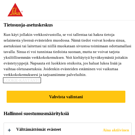
Olet menossa "Sika Finland", näyttää, että olet "Yhdysvallat".
Haluatko mennä suoraan oman maasi sivulle.
Tietosuoja-asetuskeskus
MENE SIKA
PYSY SIKA
VALITSE
USA
FINLAND
MAA
Kun käyt jollakin verkkosivustolla, se voi tallentaa tai hakea tietoja
selaimesta yleensä evästeiden muodossa. Nämä tiedot voivat koskea sinua,
asetuksiasi tai laitettasi tai niillä muokataan sivustoa toimimaan odottamallasi
tavalla. Sinua ei voi tunnistaa tiedoista suoraan, mutta ne voivat tarjota
Sika Finland
yksilöllisemmän verkkokokemuksen. Voit kieltäytyä hyväksymästä joitakin
evästetyyppejä. Napsauta eri luokkien otsikoita, jos haluat lukea lisää ja
vaihtaa oletusasetuksia. Joidenkin evästeiden estäminen voi vaikuttaa
verkkokokemukseesi ja tarjoamiimme palveluihin.
COOKIE-KÄYTÄNTÖ
PURFORM® -
Vahvista valintani
PUHTAASTI
Hallinnoi suostumusmäärityksiä
PAREMPI
Välttämättömät evästeet
Aina aktiivinen