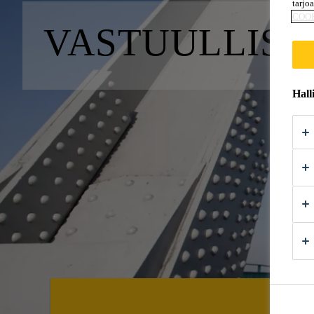
tarjo
COO
VASTUULLIS
Hall