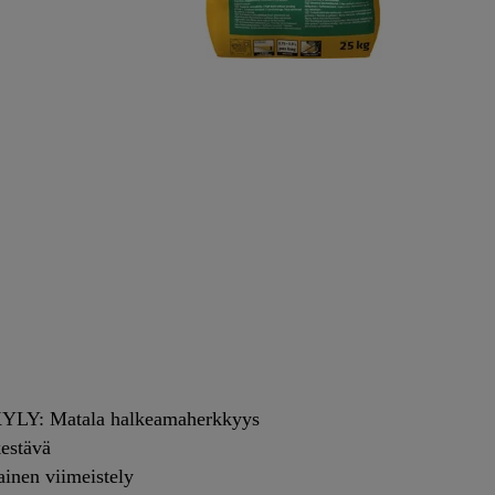
Y: Matala halkeamaherkkyys
estävä
nen viimeistely