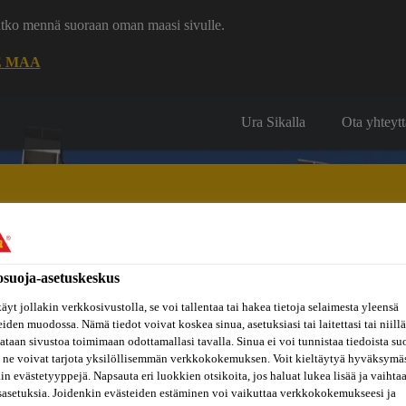
uatko mennä suoraan oman maasi sivulle.
E MAA
Ura Sikalla
Ota yhteytt
osuoja-asetuskeskus
Inspiraatiot
ut
Tietoa
Referenssit
ja
Dokumenttikirjasto
hin
meistä
äyt jollakin verkkosivustolla, se voi tallentaa tai hakea tietoja selaimesta yleensä
konseptit
eiden muodossa. Nämä tiedot voivat koskea sinua, asetuksiasi tai laitettasi tai niillä
taan sivustoa toimimaan odottamallasi tavalla. Sinua ei voi tunnistaa tiedoista su
 ne voivat tarjota yksilöllisemmän verkkokokemuksen. Voit kieltäytyä hyväksymä
kin evästetyyppejä. Napsauta eri luokkien otsikoita, jos haluat lukea lisää ja vaihta
sasetuksia. Joidenkin evästeiden estäminen voi vaikuttaa verkkokokemukseesi ja