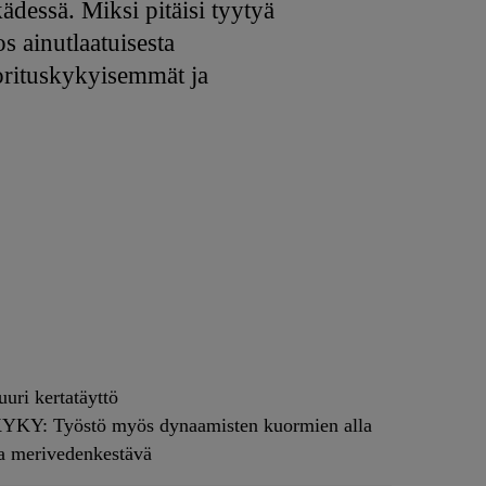
dessä. Miksi pitäisi tyytyä
 ainutlaatuisesta
uorituskykyisemmät ja
i kertatäyttö
: Työstö myös dynaamisten kuormien alla
 merivedenkestävä