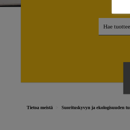
Tietoa meistä
Suorituskyvyn ja ekologisuuden t