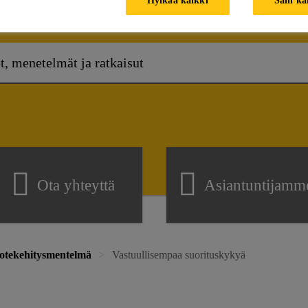
Kuinka voimme auttaa?
Ota yhteyttä
Asiantuntijamm
uotekehitysmentelmä
Vastuullisempaa suorituskykyä