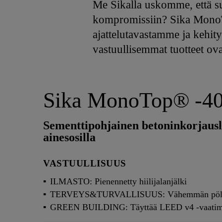
Me Sikalla uskomme, että su
kompromissiin? Sika MonoTo
ajattelutavastamme ja kehit
vastuullisemmat tuotteet ova
Sika MonoTop® -4
Sementtipohjainen betoninkorjausla
ainesosilla
VASTUULLISUUS
ILMASTO: Pienennetty hiilijalanjälki
TERVEYS&TURVALLISUUS: Vähemmän pöl
GREEN BUILDING: Täyttää LEED v4 -vaatim