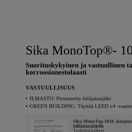
Sika MonoTop®- 1
Suorituskykyinen ja vastuullinen ta
korroosionestolaasti
VASTUULLISUUS
ILMASTO: Pienennetty hiilijalanjälki
GREEN BUILDING: Täyttää LEED v4 -vaatim
Sika MonoTop-1010 -korjausla
hiilijalanjäljellä
Tuotetietoesitteet