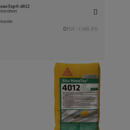
MonoTop®-4012
toesitteet
etoesite
PDF - 1 MB (FI)