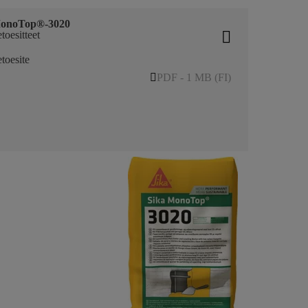
MonoTop®-3020
toesitteet
etoesite
PDF - 1 MB (FI)