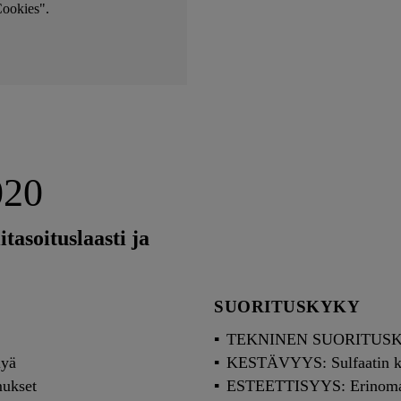
Cookies".
020
tasoituslaasti ja
SUORITUSKYKY
TEKNINEN SUORITUSKYL
yä
KESTÄVYYS: Sulfaatin k
ukset
ESTEETTISYYS: Erinomai