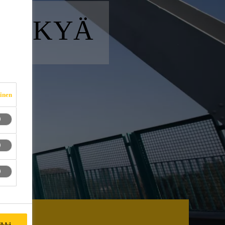
SKYKYÄ
vinen
ikki