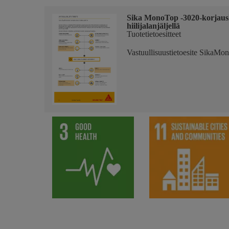
Sika MonoTop -3020-korjausla
hiilijalanjäljellä
Tuotetietoesitteet
Vastuullisuustietoesite SikaM