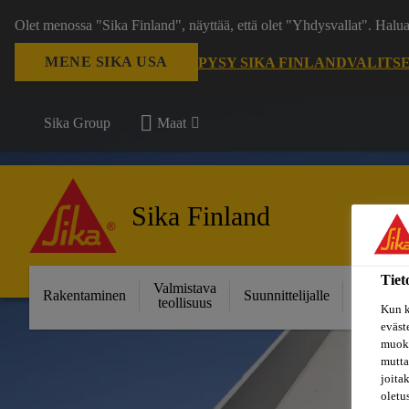
Olet menossa "Sika Finland", näyttää, että olet "Yhdysvallat". Hal
MENE SIKA USA
PYSY SIKA FINLAND
VALITS
Sika Group
Maat
Sika Finland
Tiet
Valmistava
Ratkais
Rakentaminen
Suunnittelijalle
teollisuus
projektei
Kun k
eväst
muoka
mutta
joita
oletu