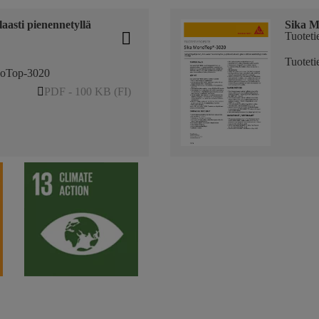
asti pienennetyllä
Sika 
Tuotetie
Tuoteti
onoTop-3020
PDF - 100 KB (FI)