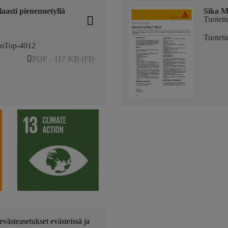
asti pienennetyllä
Sika 
Tuotetie
Tuoteti
onoTop-4012
PDF - 117 KB (FI)
evästeasetukset evästeissä ja