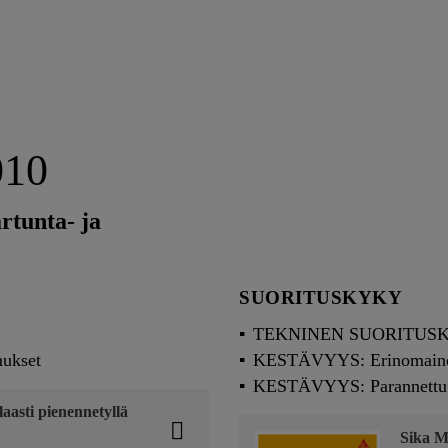
010
rtunta- ja
SUORITUSKYKY
TEKNINEN SUORITUSKYKY
ukset
KESTÄVYYS: Erinomainen
KESTÄVYYS: Parannettu va
asti pienennetyllä
Sika 