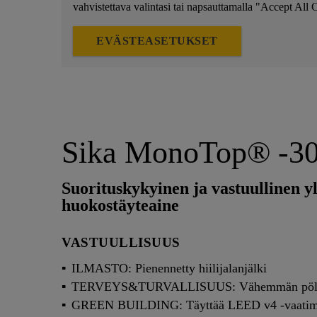
vahvistettava valintasi tai napsauttamalla "Accept All 
EVÄSTEASETUKSET
Sika MonoTop® -3
Suorituskykyinen ja vastuullinen yli
huokostäyteaine
VASTUULLISUUS
ILMASTO: Pienennetty hiilijalanjälki
TERVEYS&TURVALLISUUS: Vähemmän pöl
GREEN BUILDING: Täyttää LEED v4 -vaatim