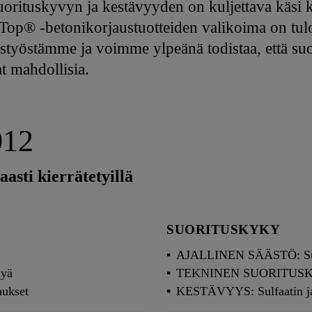
orituskyvyn ja kestävyyden on kuljettava käsi kä
p® -betonikorjaustuotteiden valikoima on tulos
ystyöstämme ja voimme ylpeänä todistaa, että s
t mahdollisia.
012
asti kierrätetyillä
SUORITUSKYKY
AJALLINEN SÄÄSTÖ: Suur
yä
TEKNINEN SUORITUSKYKY
ukset
KESTÄVYYS: Sulfaatin ja