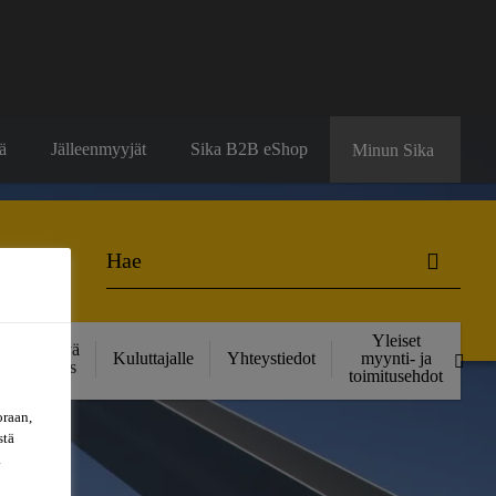
ä
Jälleenmyyjät
Sika B2B eShop
Minun Sika
Yleiset
Kestävä
Kuluttajalle
Yhteystiedot
myynti- ja
kehitys
toimitusehdot
oraan,
stä
a