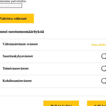
amiimme palveluihin.
KIE-KÄYTÄNTÖ
EMPAA SUORITU
Vahvista valintani
innoi suostumusmäärityksiä
Välttämättömät evästeet
Aina aktii
Suorituskykyevästeet
Toimivuusevästeet
Kohdistamisevästeet
Hylkää kaikki
Salli ka