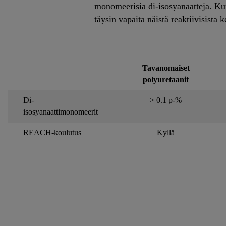
monomeerisia di-isosyanaatteja. Kun 
täysin vapaita näistä reaktiivisista 
Tavanomaiset
polyuretaanit
Di-
> 0.1 p-%
isosyanaattimonomeerit
REACH-koulutus
Kyllä