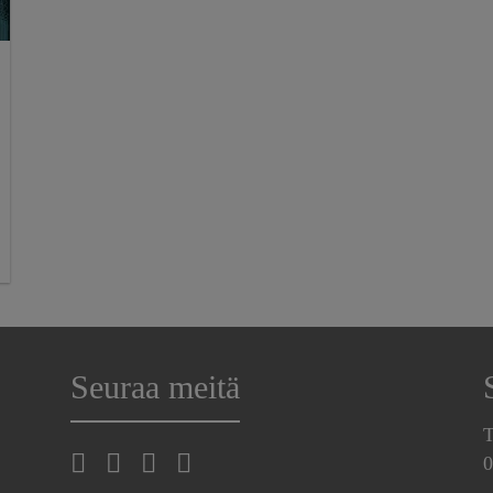
Seuraa meitä
T
0