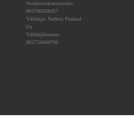
Verkkolaskutusosoite:
003706058457
Välittäjä: Netbox Finland
Oy
Välittäjätunnus:
003726044706