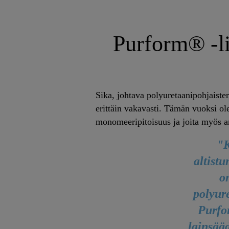
Purform® -lii
Sika, johtava polyuretaanipohjaiste
erittäin vakavasti. Tämän vuoksi ol
monomeeripitoisuus ja joita myös am
"K
altist
o
polyure
Purfo
lainsääd