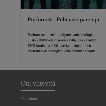
Purform® - Puhtaasti parempi
Purform on koetellut polyuretaaniteknologian
uusin kehitysversio ja sen käyttäjiltä ei vaadita
EHS-koulutusta! Sika on kehittänyt uuden
Purform® -teknologian, joka parantaa Sikaflex®
-liima- ja tiivistemassojen suorituskykyä.
Sikaflex® Purform® -liima- ja tiivistemassoilla
on erittäin alhainen monomeerinen ja
isosyanaattipitoisuus ja tuotteissa yhdistyvät
tehokkuus ja kestävän kehityksen vaatimukset
Ota yhteyttä
pitkälle tulevaisuuteen.
Tilaukset