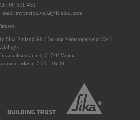
el.:
09 511 431
-mail:
myyntipalvelu@fi.sika.com
arasto:
y Sika Finland Ab / Barona Varastopalvelut Oy /
vialogis
urvalaaksonkuja 4, 01740 Vantaa
voinna: arkisin 7.00 - 16.00