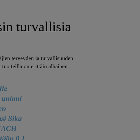
in turvallisia
äjien terveyden ja turvallisuuden
uotteilla on erittäin alhainen
lle
 unioni
en
usi Sika
REACH-
ntään 0,1