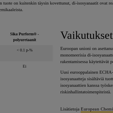
tuote on kuitenkin täysin kovettunut, di-isosyanaatit ovat rea
kemikaaleista.
Vaikutukse
Sika Purform
® -
polyuretaanit
Euroopan unioni on asettanut 
< 0.1 p-%
monomeerisia di-isosyanaattej
rakentamisessa käytettävät pol
Ei
Uusi eurooppalainen ECHA-as
isosyanaatteja sisältäviä tuo
isosyanaattien kanssa työsken
riskinhallintatoimenpiteistä.
Lisätietoja
European Chem