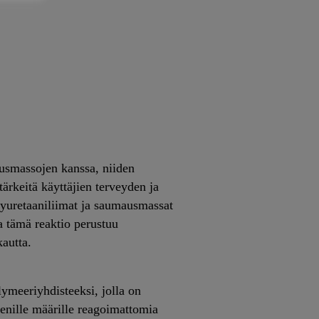
usmassojen kanssa, niiden
tärkeitä käyttäjien terveyden ja
lyuretaaniliimat ja saumausmassat
a tämä reaktio perustuu
autta.
ymeeriyhdisteeksi, jolla on
pienille määrille reagoimattomia