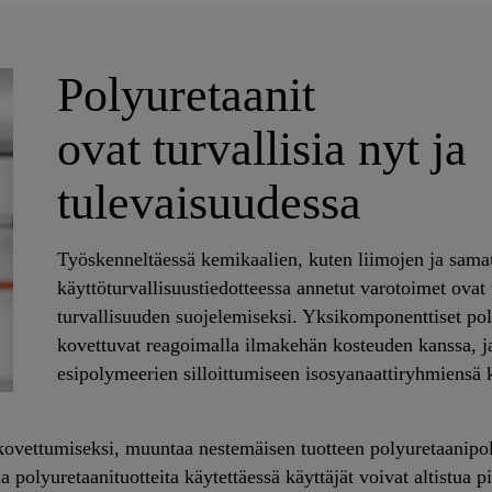
Polyuretaanit
ovat turvallisia nyt ja
tulevaisuudessa
Työskenneltäessä kemikaalien, kuten liimojen ja sama
käyttöturvallisuustiedotteessa annetut varotoimet ovat 
turvallisuuden suojelemiseksi. Yksikomponenttiset po
kovettuvat reagoimalla ilmakehän kosteuden kanssa, j
esipolymeerien silloittumiseen isosyanaattiryhmiensä k
kovettumiseksi, muuntaa nestemäisen tuotteen polyuretaanipol
a polyuretaanituotteita käytettäessä käyttäjät voivat altistua 