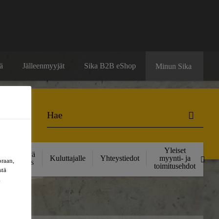
ä
Jälleenmyyjät
Sika B2B eShop
Minun Sika
Yleiset
Kestävä
Kuluttajalle
Yhteystiedot
myynti- ja
oraan,
kehitys
toimitusehdot
stä
a