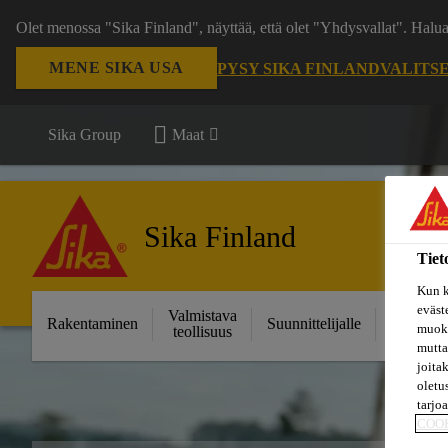
Olet menossa "Sika Finland", näyttää, että olet "Yhdysvallat". Hal
MENE SIKA USA
PYSY SIKA FINLAND
VALITS
Sika Group
Maat
Sika Finland
Tiet
Kun k
eväst
Valmistava
Ratkais
Rakentaminen
Suunnittelijalle
muoka
teollisuus
projektei
mutta
joita
oletu
tarjo
COO