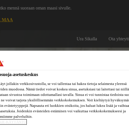
uatko mennä suoraan oman maasi sivulle.
E MAA
Ura Sikalla
Ota yhteytt
osuoja-asetuskeskus
äyt jollakin verkkosivustolla, se voi tallentaa tai hakea tietoja selaimesta yleensä
Inspiraatiot
eiden muodossa. Nämä tiedot voivat koskea sinua, asetuksiasi tai laitettasi tai niillä
ut
Tietoa
Referenssit
ja
Dokumenttikirjasto
taan sivustoa toimimaan odottamallasi tavalla. Sinua ei voi tunnistaa tiedoista su
hin
meistä
konseptit
 ne voivat tarjota yksilöllisemmän verkkokokemuksen. Voit kieltäytyä hyväksymä
kin evästetyyppejä. Napsauta eri luokkien otsikoita, jos haluat lukea lisää ja vaihta
sasetuksia. Joidenkin evästeiden estäminen voi vaikuttaa verkkokokemukseesi ja
amiimme palveluihin.
KIE-KÄYTÄNTÖ