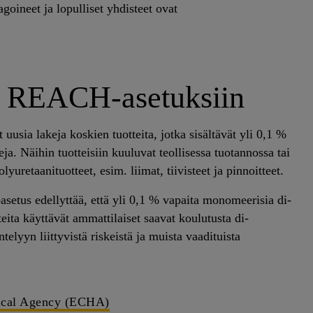
goineet ja lopulliset yhdisteet ovat
t REACH-asetuksiin
uusia lakeja koskien tuotteita, jotka sisältävät yli 0,1 %
a. Näihin tuotteisiin kuuluvat teollisessa tuotannossa tai
yuretaanituotteet, esim. liimat, tiivisteet ja pinnoitteet.
etus edellyttää, että yli 0,1 % vapaita monomeerisia di-
tteita käyttävät ammattilaiset saavat koulutusta di-
telyyn liittyvistä riskeistä ja muista vaadituista
ical Agency (ECHA)