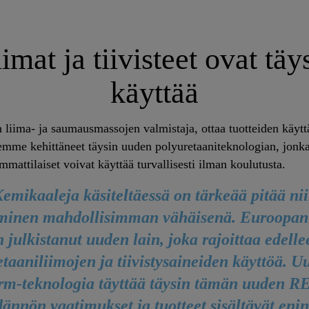
mat ja tiivisteet ovat täys
käyttää
n liima- ja saumausmassojen valmistaja, ottaa tuotteiden käytt
emme kehittäneet täysin uuden polyuretaaniteknologian, jonka t
mattilaiset voivat käyttää turvallisesti ilman koulutusta.
emikaaleja käsiteltäessä on tärkeää pitää nii
uminen mahdollisimman vähäisenä. Euroopan
n julkistanut uuden lain, joka rajoittaa edelle
taaniliimojen ja tiivistysaineiden käyttöä. U
rm-teknologia täyttää täysin tämän uuden 
ännön vaatimukset ja tuotteet sisältävät eni