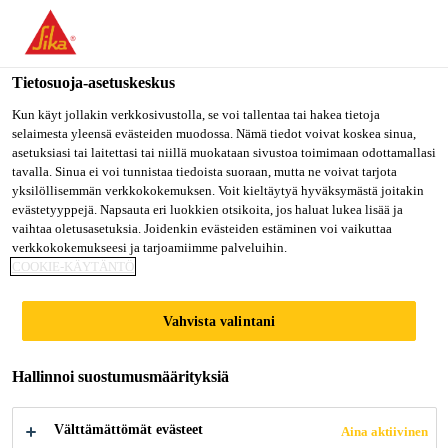
Olet menossa "Sika Finland", näyttää, että olet "Yhdysvallat".
Haluatko mennä suoraan oman maasi sivulle.
Tietosuoja-asetuskeskus
MENE SIKA
PYSY SIKA
VALITSE
USA
FINLAND
MAA
Kun käyt jollakin verkkosivustolla, se voi tallentaa tai hakea tietoja
selaimesta yleensä evästeiden muodossa. Nämä tiedot voivat koskea sinua,
asetuksiasi tai laitettasi tai niillä muokataan sivustoa toimimaan odottamallasi
tavalla. Sinua ei voi tunnistaa tiedoista suoraan, mutta ne voivat tarjota
Sika Finland
yksilöllisemmän verkkokokemuksen. Voit kieltäytyä hyväksymästä joitakin
evästetyyppejä. Napsauta eri luokkien otsikoita, jos haluat lukea lisää ja
vaihtaa oletusasetuksia. Joidenkin evästeiden estäminen voi vaikuttaa
verkkokokemukseesi ja tarjoamiimme palveluihin.
COOKIE-KÄYTÄNTÖ
PIKALIIMAT
Vahvista valintani
Hallinnoi suostumusmäärityksiä
Välttämättömät evästeet
Aina aktiivinen