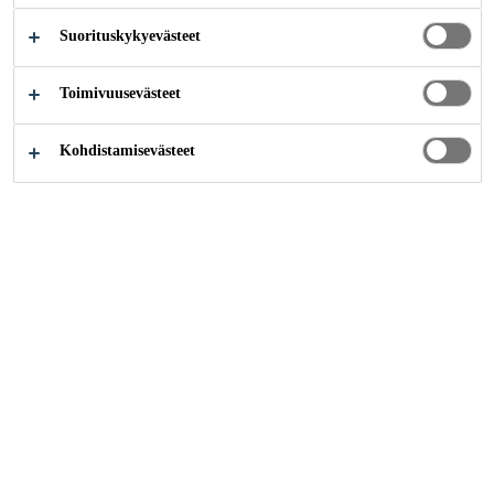
Suorituskykyevästeet
Teollisuus
...
Pikaliimat
Toimivuusevästeet
Kohdistamisevästeet