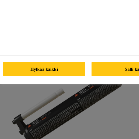
Hylkää kaikki
Salli k