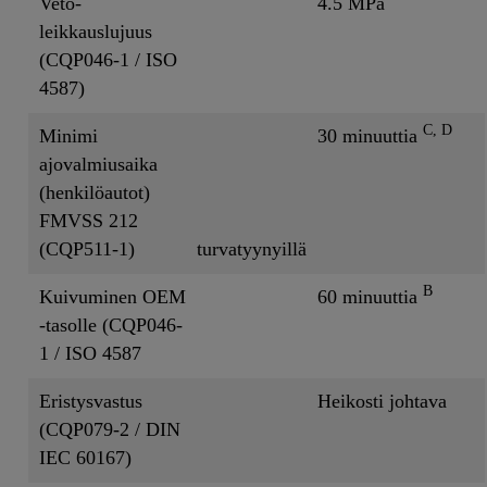
Veto-
4.5 MPa
leikkauslujuus
(CQP046-1 / ISO
4587)
C, D
Minimi
30 minuuttia
ajovalmiusaika
(henkilöautot)
FMVSS 212
(CQP511-1)
turvatyynyillä
B
Kuivuminen OEM
60 minuuttia
-tasolle (CQP046-
1 / ISO 4587
Eristysvastus
Heikosti johtava
(CQP079-2 / DIN
IEC 60167)