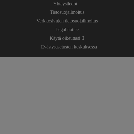
Yhteystiedot
Tietosuojailmoitus
Verkkosivujen tietosuojailmoitus
Legal notice
Käytä oikeuttasi
Evästysasetusten keskuksessa