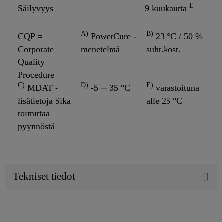
E
Säilyvyys
9 kuukautta
A)
B)
CQP =
PowerCure -
23 °C / 50 %
Corporate
menetelmä
suht.kost.
Quality
Procedure
C)
D)
E)
MDAT -
-5 ─ 35 °C
varastoituna
lisätietoja Sika
alle 25 °C
toimittaa
pyynnöstä
Tekniset tiedot