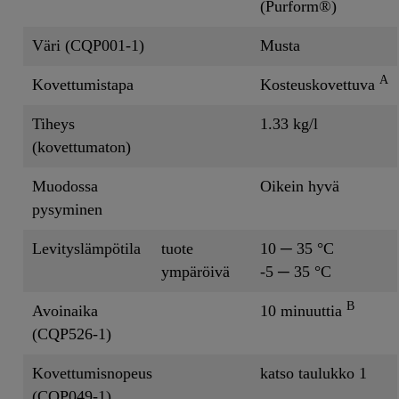
(Purform®)
Väri (CQP001-1)
Musta
A
Kovettumistapa
Kosteuskovettuva
Tiheys
1.33 kg/l
(kovettumaton)
Muodossa
Oikein hyvä
pysyminen
Levityslämpötila
tuote
10 ─ 35 °C
ympäröivä
-5 ─ 35 °C
B
Avoinaika
10 minuuttia
(CQP526-1)
Kovettumisnopeus
katso taulukko 1
(CQP049-1)