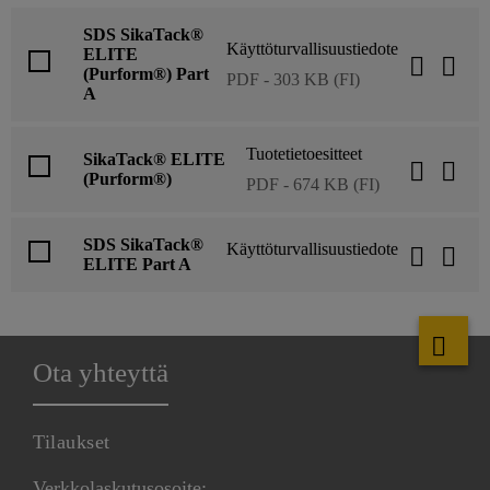
SDS SikaTack®
Käyttöturvallisuustiedote
ELITE
(Purform®) Part
PDF - 303 KB (FI)
A
Tuotetietoesitteet
SikaTack® ELITE
(Purform®)
PDF - 674 KB (FI)
SDS SikaTack®
Käyttöturvallisuustiedote
ELITE Part A
Ota yhteyttä
Tilaukset
Verkkolaskutusosoite: