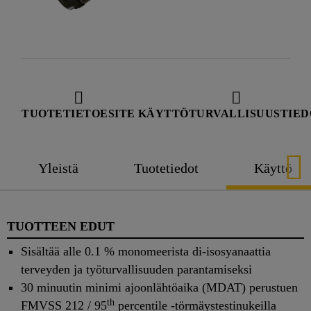
TUOTETIETOESITE
KÄYTTÖTURVALLISUUSTIED
Yleistä
Tuotetiedot
Käyttö
TUOTTEEN EDUT
Sisältää alle 0.1 % monomeerista di-isosyanaattia
terveyden ja työturvallisuuden parantamiseksi
30 minuutin minimi ajoonlähtöaika (MDAT) perustuen
th
FMVSS 212 / 95
percentile -törmäystestinukeilla