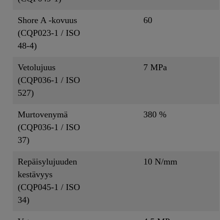
Shore A -kovuus
60
(CQP023-1 / ISO
48-4)
Vetolujuus
7 MPa
(CQP036-1 / ISO
527)
Murtovenymä
380 %
(CQP036-1 / ISO
37)
Repäisylujuuden
10 N/mm
kestävyys
(CQP045-1 / ISO
34)