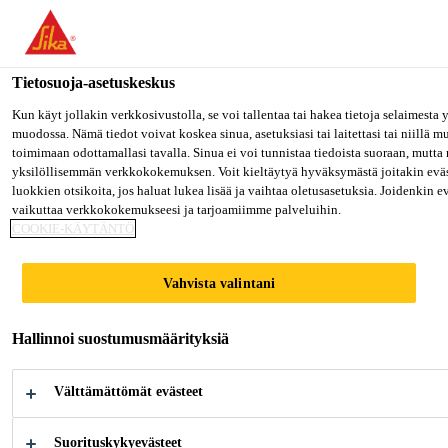
Olet menossa "Sika Finland", näyttää, että olet "Yhdysvallat". Hal
oman maasi sivulle.
Tietosuoja-asetuskeskus
MENE SIKA USA
PYSY SIKA FINLAND
VALITS
Teollisuus
...
SikaTack® ELITE (Purform®)
Kun käyt jollakin verkkosivustolla, se voi tallentaa tai hakea tietoja selaimesta
muodossa. Nämä tiedot voivat koskea sinua, asetuksiasi tai laitettasi tai niillä 
toimimaan odottamallasi tavalla. Sinua ei voi tunnistaa tiedoista suoraan, mutta 
Sika Finland
yksilöllisemmän verkkokokemuksen. Voit kieltäytyä hyväksymästä joitakin eväs
luokkien otsikoita, jos haluat lukea lisää ja vaihtaa oletusasetuksia. Joidenkin 
vaikuttaa verkkokokemukseesi ja tarjoamiimme palveluihin.
SikaTack® ELITE
COOKIE-KÄYTÄNTÖ
(Purform®)
Vahvista valintani
Suunniteltu Sika PowerCure -teknologian
Hallinnoi suostumusmäärityksiä
tuulilasiliimaksi – erittäin nopea
Välttämättömät evästeet
läpikuivuminen lähes kaikissa
olosuhteissa
Suorituskykyevästeet