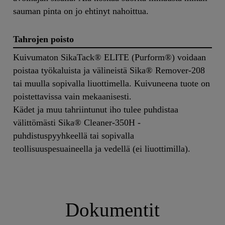
sauman pinta on jo ehtinyt nahoittua.
Tahrojen poisto
Kuivumaton SikaTack® ELITE (Purform®) voidaan
poistaa työkaluista ja välineistä Sika® Remover-208
tai muulla sopivalla liuottimella. Kuivuneena tuote on
poistettavissa vain mekaanisesti.
Kädet ja muu tahriintunut iho tulee puhdistaa
välittömästi Sika® Cleaner-350H -
puhdistuspyyhkeellä tai sopivalla
teollisuuspesuaineella ja vedellä (ei liuottimilla).
Dokumentit