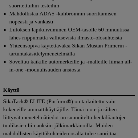
suoritettuihin testeihin
Mahdollistaa ADAS -kalibroinnin suorittamisen
nopeasti ja vankasti
Liitoksen läpikuivuminen OEM-tasolle 60 minuutissa
lähes riippumatta vallitsevista ilmasto-olosuhteista
Yhteensopiva käytettäväksi Sikan Mustan Primerin -
tartuntakäsittelymenetelmällä
Soveltuu kaikille automerkeille ja -malleille liiman all-
in-one -moduulisuuden ansiosta
Käyttö
SikaTack® ELITE (Purform®) on tarkoitettu vain
kokeneille ammattikäyttäjille. Tämä tuote ja siihen
liittyvät menetelmätiedot on suunniteltu henkilöautojen
tuulilasien liimauksiin jälkimarkkinoilla. Muiden
mahdollisten käyttökohteiden osalta tulee suorittaa