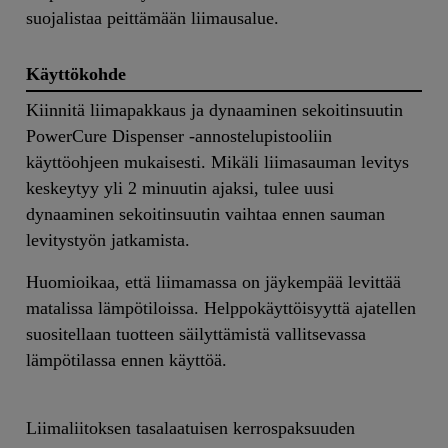
suojalistaa peittämään liimausalue.
Käyttökohde
Kiinnitä liimapakkaus ja dynaaminen sekoitinsuutin
PowerCure Dispenser -annostelupistooliin
käyttöohjeen mukaisesti. Mikäli liimasauman levitys
keskeytyy yli 2 minuutin ajaksi, tulee uusi
dynaaminen sekoitinsuutin vaihtaa ennen sauman
levitystyön jatkamista.
Huomioikaa, että liimamassa on jäykempää levittää
matalissa lämpötiloissa. Helppokäyttöisyyttä ajatellen
suositellaan tuotteen säilyttämistä vallitsevassa
lämpötilassa ennen käyttöä.
Liimaliitoksen tasalaatuisen kerrospaksuuden