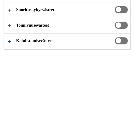
KAISUT -
Suorituskykyevästeet
SISÄLLE JA
Toimivuusevästeet
ULOS
Kohdistamisevästeet
Kuinka voimme auttaa?