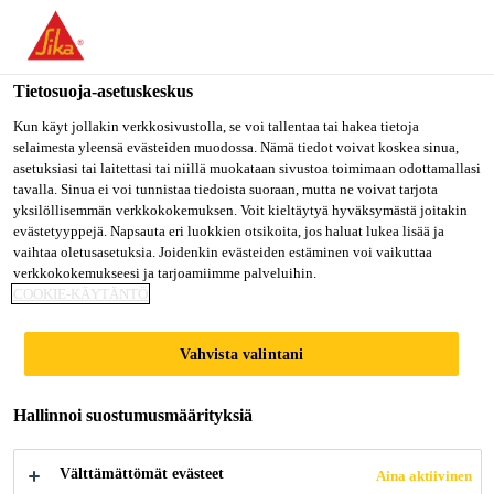
Olet menossa "Sika Finland", näyttää, että olet "Yhdysvallat".
Haluatko mennä suoraan oman maasi sivulle.
Tietosuoja-asetuskeskus
MENE SIKA
PYSY SIKA
VALITSE
USA
FINLAND
MAA
Kun käyt jollakin verkkosivustolla, se voi tallentaa tai hakea tietoja
selaimesta yleensä evästeiden muodossa. Nämä tiedot voivat koskea sinua,
asetuksiasi tai laitettasi tai niillä muokataan sivustoa toimimaan odottamallasi
tavalla. Sinua ei voi tunnistaa tiedoista suoraan, mutta ne voivat tarjota
Sika Finland
yksilöllisemmän verkkokokemuksen. Voit kieltäytyä hyväksymästä joitakin
evästetyyppejä. Napsauta eri luokkien otsikoita, jos haluat lukea lisää ja
vaihtaa oletusasetuksia. Joidenkin evästeiden estäminen voi vaikuttaa
verkkokokemukseesi ja tarjoamiimme palveluihin.
COOKIE-KÄYTÄNTÖ
VEDENERISTYS
Vahvista valintani
- JA
Hallinnoi suostumusmäärityksiä
LAATOITUSRAT
Välttämättömät evästeet
Aina aktiivinen