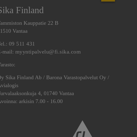
Sika Finland
ammiston Kauppatie 22 B
1510 Vantaa
el.:
09 511 431
-mail:
myyntipalvelu@fi.sika.com
arasto:
y Sika Finland Ab / Barona Varastopalvelut Oy /
vialogis
urvalaaksonkuja 4, 01740 Vantaa
voinna: arkisin 7.00 - 16.00