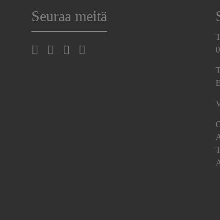
Seuraa meitä
T
0
T
E
V
O
A
T
A