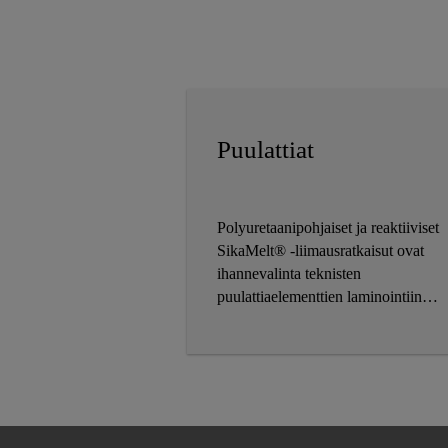
Puulattiat
Polyuretaanipohjaiset ja reaktiiviset
SikaMelt® -liimausratkaisut ovat
ihannevalinta teknisten
puulattiaelementtien laminointiin
(parketti).