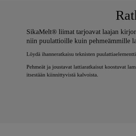
Ratk
SikaMelt® liimat tarjoavat laajan kirjon
niin puulattioille kuin pehmeämmille lat
Löydä ihanneratkaisu teknisten puulattiaelementt
Pehmeät ja joustavat lattiaratkaisut koostuvat la
itsestään kiinnittyvistä kalvoista.