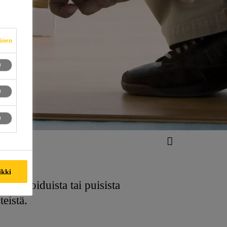
vinen
ikki
valaminoiduista tai puisista
teistä.