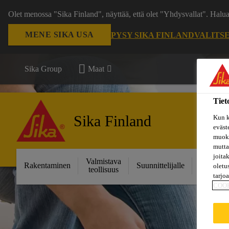
Olet menossa "Sika Finland", näyttää, että olet "Yhdysvallat". Hal
MENE SIKA USA
PYSY SIKA FINLAND
VALITS
Sika Group
Maat
Tiet
Sika Finland
Kun k
eväst
muoka
mutta
joita
Valmistava
Ratkais
Rakentaminen
Suunnittelijalle
oletu
teollisuus
projektei
tarjo
COO