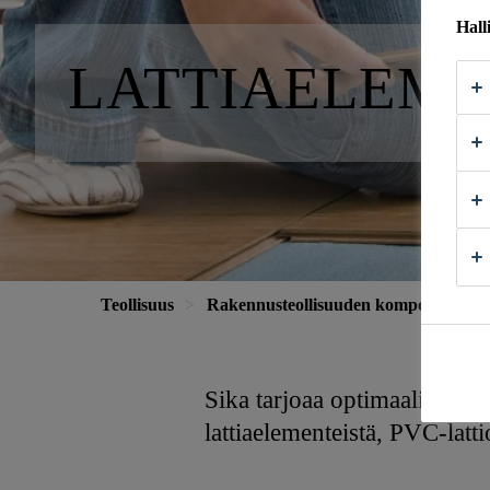
Hall
LATTIAELEME
Teollisuus
Rakennusteollisuuden komponentit
Sika tarjoaa optimaalisia ratk
lattiaelementeistä, PVC-lattio