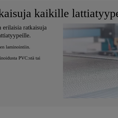
aisuja kaikille lattiatyyp
 erilaisia ratkaisuja
tiatyypeille.
ien laminointiin.
minoidusta PVC:stä tai