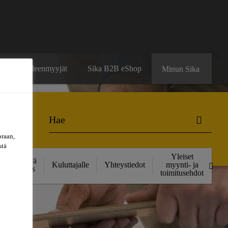
ä
Jälleenmyyjät
Sika B2B eShop
Minun Sika
oraan,
stä
a
Yleiset
Kestävä
Kuluttajalle
Yhteystiedot
myynti- ja
kehitys
toimitusehdot