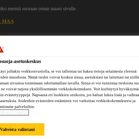
uatko mennä suoraan oman maasi sivulle.
E MAA
Ura Sikalla
Ota yhteytt
osuoja-asetuskeskus
äyt jollakin verkkosivustolla, se voi tallentaa tai hakea tietoja selaimesta yleensä
eiden muodossa. Nämä tiedot voivat koskea sinua, asetuksiasi tai laitettasi tai niillä
taan sivustoa toimimaan odottamallasi tavalla. Sinua ei voi tunnistaa tiedoista su
 ne voivat tarjota yksilöllisemmän verkkokokemuksen. Voit kieltäytyä hyväksymä
kin evästetyyppejä. Napsauta eri luokkien otsikoita, jos haluat lukea lisää ja vaihta
Inspiraatiot
ut
Tietoa
Referenssit
ja
Dokumenttikirjasto
sasetuksia. Joidenkin evästeiden estäminen voi vaikuttaa verkkokokemukseesi ja
hin
meistä
konseptit
amiimme palveluihin.
KIE-KÄYTÄNTÖ
Vahvista valintani