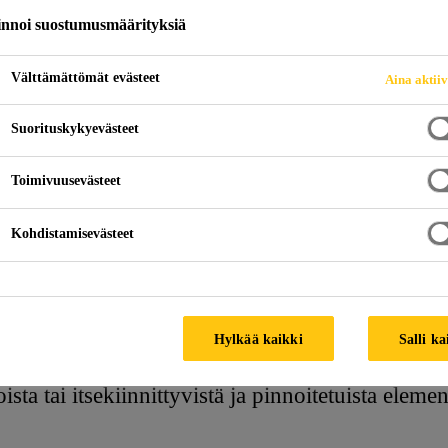
innoi suostumusmäärityksiä
NTIT
Välttämättömät evästeet
Aina aktii
Suorituskykyevästeet
Toimivuusevästeet
Kohdistamisevästeet
Lattiaelementit
Hylkää kaikki
Salli ka
aisuja kaikille lattiatyypeille, oli kyse sitten ko
ista tai itsekiinnittyvistä ja pinnoitetuista elemen