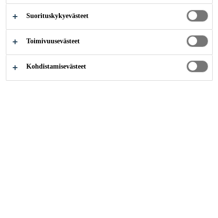
Suorituskykyevästeet
Rakentaminen
Rakennusliimat
Sika liimausopas
Toimivuusevästeet
Kohdistamisevästeet
Työläs nauloilla ja ruuveilla
liittäminen ja jopa hitsaaminen on
teollisuudessa korvattu usein
tehokkaammalla liimaamisella.
Mutta kuinka liimaus tehdään? Sen
kerromme nyt kaikille lyhyesti
Sika® Liimausoppaassa, jossa
esitellään ensimmäistä kertaa
innovatiivinen rasteriliimaustapa.