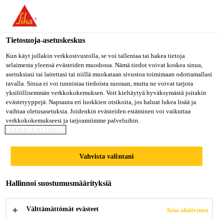
Olet menossa "Sika Finland", näyttää, että olet "Yhdysvallat".
Haluatko mennä suoraan oman maasi sivulle.
Tietosuoja-asetuskeskus
MENE SIKA
PYSY SIKA
VALITSE
USA
FINLAND
MAA
Kun käyt jollakin verkkosivustolla, se voi tallentaa tai hakea tietoja
selaimesta yleensä evästeiden muodossa. Nämä tiedot voivat koskea sinua,
asetuksiasi tai laitettasi tai niillä muokataan sivustoa toimimaan odottamallasi
tavalla. Sinua ei voi tunnistaa tiedoista suoraan, mutta ne voivat tarjota
Sika Finland
yksilöllisemmän verkkokokemuksen. Voit kieltäytyä hyväksymästä joitakin
evästetyyppejä. Napsauta eri luokkien otsikoita, jos haluat lukea lisää ja
vaihtaa oletusasetuksia. Joidenkin evästeiden estäminen voi vaikuttaa
verkkokokemukseesi ja tarjoamiimme palveluihin.
COOKIE-KÄYTÄNTÖ
SIKA
Vahvista valintani
LIIMAUSOPAS
Hallinnoi suostumusmäärityksiä
Välttämättömät evästeet
Aina aktiivinen