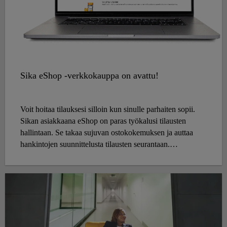
Sika eShop -verkkokauppa on avattu!
Voit hoitaa tilauksesi silloin kun sinulle parhaiten sopii.
Sikan asiakkaana eShop on paras työkalusi tilausten
hallintaan. Se takaa sujuvan ostokokemuksen ja auttaa
hankintojen suunnittelusta tilausten seurantaan.
Toivotamme sinut lämpimästi tervetulleeksi tutustumaan
uuteen verkkokauppaamme ja tekemään ensimmäiset
ostoksesi Sika eShopissa!