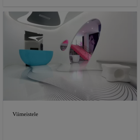
valmistusteollisuuteen.
Viimeistele