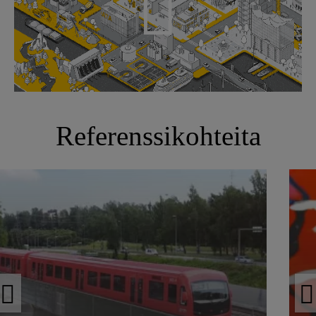
Referenssikohteita
Herttoniemen metrosillat