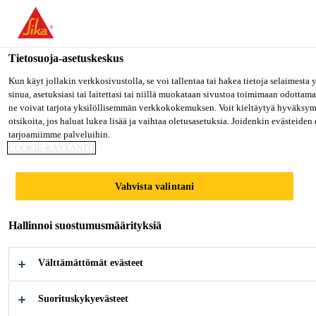
Olet menossa "Sika Finland", näyttää, että olet "Yhdysvallat". Hal
MENE SIKA USA
PYSY SIKA FINLAND
VALITS
Tietosuoja-asetuskeskus
Kun käyt jollakin verkkosivustolla, se voi tallentaa tai hakea tietoja selaimest
sinua, asetuksiasi tai laitettasi tai niillä muokataan sivustoa toimimaan odottamal
Sika Finland
ne voivat tarjota yksilöllisemmän verkkokokemuksen. Voit kieltäytyä hyväksymä
otsikoita, jos haluat lukea lisää ja vaihtaa oletusasetuksia. Joidenkin evästeid
tarjoamiimme palveluihin.
COOKIE-KÄYTÄNTÖ
SIKA FINLAND
Vahvista valintani
Laadukkaat ratkaisut rakentamiseen ja
Hallinnoi suostumusmäärityksiä
valmistavaan teollisuuteen.
Sika ja Casco -
tuotteet
Välttämättömät evästeet
Suorituskykyevästeet
RATKAISUT PROJEKTEIHIN