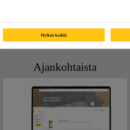
suunnitteluun, toteutukseen ja valvontaan.
Koulutuskiertue alkaa syyskuussa. Kaikki mitä
tarvitset tietää märkätilojen riskikohdista,
työmenetelmistä ja laadunvarmistuksesta. Ilmoittaudu
mukaan, paikkoja rajoitetusti->
Hylkää kaikki
Ajankohtaista