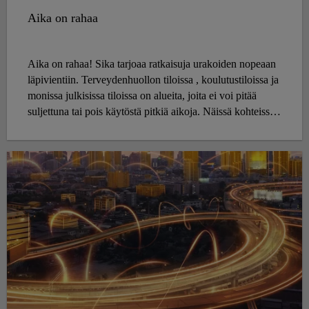
Aika on rahaa
Aika on rahaa! Sika tarjoaa ratkaisuja urakoiden nopeaan
läpivientiin. Terveydenhuollon tiloissa , koulutustiloissa ja
monissa julkisissa tiloissa on alueita, joita ei voi pitää
suljettuna tai pois käytöstä pitkiä aikoja. Näissä kohteissa
korjaustöiden täytyy siis rasittaa tilan käyttöä
mahdollisimman vähän aikaa.