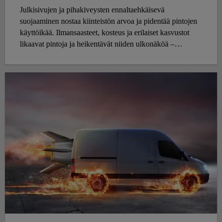
Julkisivujen ja pihakiveysten ennaltaehkäisevä
suojaaminen nostaa kiinteistön arvoa ja pidentää pintojen
käyttöikää. Ilmansaasteet, kosteus ja erilaiset kasvustot
likaavat pintoja ja heikentävät niiden ulkonäköä –
pahimmillaan ne voivat myös vaurioittaa rakenteita. Kun
pinnat suojataan oikeilla tuotteilla, ne kestävät paremmin
käyttöä ja sääolosuhteita, säilyttävät värinsä ja ovat
helpompia pitää puhtaina. Tämä vähentää merkittävästi
huollon tarvetta sekä ylläpidon ja korjausten kustannuksia.