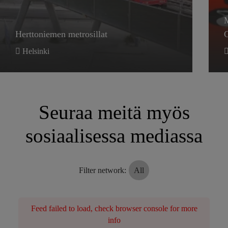
Herttoniemen metrosillat
Helsinki
Seuraa meitä myös
sosiaalisessa mediassa
Filter network
:
All
Feed failed to load, check browser console for more
info