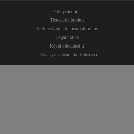
Yhteystiedot
Tietosuojailmoitus
Verkkosivujen tietosuojailmoitus
Legal notice
Käytä oikeuttasi
Evästysasetusten keskuksessa