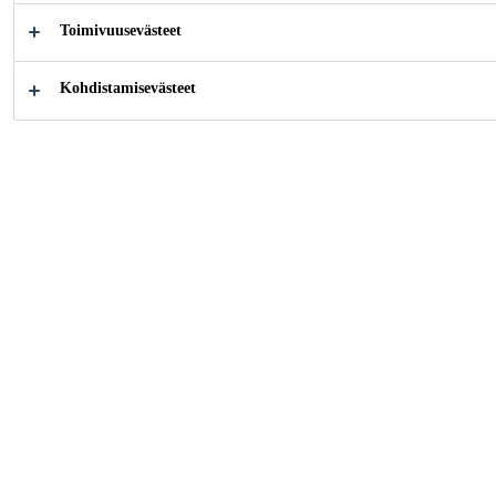
Toimivuusevästeet
Kohdistamisevästeet
Kuinka voimme auttaa?
Yhteystiedot
Dokumen