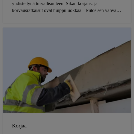
yhdistettynä turvallisuuteen. Sikan korjaus- ja
korvausratkaisut ovat huippuluokkaa – kiitos sen vahvan
jalansijan ajoneuvoteollisuuden tuotannossa ja…
Korjaa