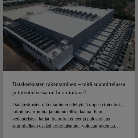
Datakeskusten rakentaminen – mitä suunnittelussa
ja toteutuksessa on huomioitava?
Datakeskusten rakentaminen edellyttää nopeaa toteutusta,
toimintavarmuutta ja rakenteellista laatua. Kun
vedeneristys, lattiat, betonirakenteet ja palosuojaus
suunnitellaan osaksi kokonaisuutta, voidaan rakentaa
datakeskus, joka toimii luotettavasti koko elinkaarensa