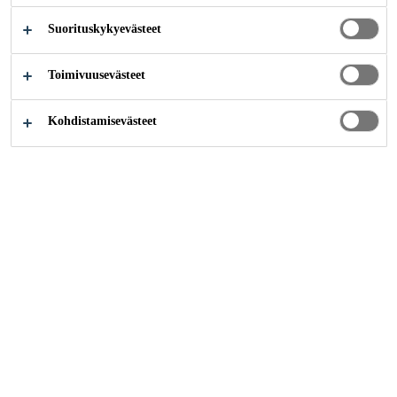
Suorituskykyevästeet
Teollisuus
...
Muovinkorjaus
Toimivuusevästeet
Kohdistamisevästeet
SikaForce® (Purform®)-tuotevalikoima
tarjoaa täydellisen valikoiman tuotteita
puskurin korjaukseen, korvakkeen
liittämiseen ja uudelleenmuotoiluun sekä
ajovalojen kannakkeiden korjauksiin.
Tuotteita voidaan käyttää myös muihin
muoviosien liimaamiseen. SikaForce®
(Puroform®) -tuotevalikoima tarjoaa
korjaamoille helpon, luokkansa parhaan