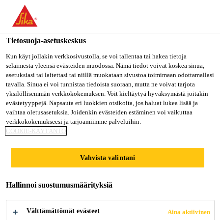
Olet menossa "Sika Finland", näyttää, että olet "Yhdysvallat".
Haluatko mennä suoraan oman maasi sivulle.
Tietosuoja-asetuskeskus
MENE SIKA
PYSY SIKA
VALITSE
USA
FINLAND
MAA
Kun käyt jollakin verkkosivustolla, se voi tallentaa tai hakea tietoja
selaimesta yleensä evästeiden muodossa. Nämä tiedot voivat koskea sinua,
asetuksiasi tai laitettasi tai niillä muokataan sivustoa toimimaan odottamallasi
tavalla. Sinua ei voi tunnistaa tiedoista suoraan, mutta ne voivat tarjota
Sika Finland
yksilöllisemmän verkkokokemuksen. Voit kieltäytyä hyväksymästä joitakin
evästetyyppejä. Napsauta eri luokkien otsikoita, jos haluat lukea lisää ja
vaihtaa oletusasetuksia. Joidenkin evästeiden estäminen voi vaikuttaa
verkkokokemukseesi ja tarjoamiimme palveluihin.
COOKIE-KÄYTÄNTÖ
MUOVINKORJA
Vahvista valintani
US
Hallinnoi suostumusmäärityksiä
Välttämättömät evästeet
Aina aktiivinen