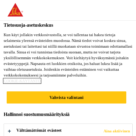
Olet menossa "Sika Finland", näyttää, että olet "Yhdysvallat".
Haluatko mennä suoraan oman maasi sivulle.
Tietosuoja-asetuskeskus
MENE SIKA
PYSY SIKA
VALITSE
USA
FINLAND
MAA
Kun käyt jollakin verkkosivustolla, se voi tallentaa tai hakea tietoja
selaimesta yleensä evästeiden muodossa. Nämä tiedot voivat koskea sinua,
asetuksiasi tai laitettasi tai niillä muokataan sivustoa toimimaan odottamallasi
tavalla. Sinua ei voi tunnistaa tiedoista suoraan, mutta ne voivat tarjota
Sika Finland
yksilöllisemmän verkkokokemuksen. Voit kieltäytyä hyväksymästä joitakin
evästetyyppejä. Napsauta eri luokkien otsikoita, jos haluat lukea lisää ja
vaihtaa oletusasetuksia. Joidenkin evästeiden estäminen voi vaikuttaa
verkkokokemukseesi ja tarjoamiimme palveluihin.
COOKIE-KÄYTÄNTÖ
DOKUMENTIT
Vahvista valintani
Hallinnoi suostumusmäärityksiä
Välttämättömät evästeet
Aina aktiivinen