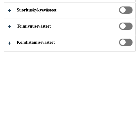
Suorituskykyevästeet
Tietoa meistä
Kumppanuudet ja yhteistyö
Toimivuusevästeet
Kohdistamisevästeet
Kumppanuudet ja
yhteistyö
Sika sitoutuu aidosti kestävään lisäarvoon koko
arvoketjussa. Yhtiö on sitoutunut yhdenmukaistamaan
toimintansa ja strategiansa YK: n Global Compact
Initiative -aloitteen perustamien ihmisoikeuksien,
työvoiman, ympäristön ja korruption torjunnan yleisesti
hyväksyttyjen periaatteiden kanssa.