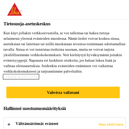
Olet menossa "Sika Finland", näyttää, että olet "Yhdysvallat".
Haluatko mennä suoraan oman maasi sivulle.
Tietosuoja-asetuskeskus
MENE SIKA
PYSY SIKA
VALITSE
USA
FINLAND
MAA
Kun käyt jollakin verkkosivustolla, se voi tallentaa tai hakea tietoja
selaimesta yleensä evästeiden muodossa. Nämä tiedot voivat koskea sinua,
asetuksiasi tai laitettasi tai niillä muokataan sivustoa toimimaan odottamallasi
tavalla. Sinua ei voi tunnistaa tiedoista suoraan, mutta ne voivat tarjota
Sika Finland
yksilöllisemmän verkkokokemuksen. Voit kieltäytyä hyväksymästä joitakin
evästetyyppejä. Napsauta eri luokkien otsikoita, jos haluat lukea lisää ja
vaihtaa oletusasetuksia. Joidenkin evästeiden estäminen voi vaikuttaa
verkkokokemukseesi ja tarjoamiimme palveluihin.
COOKIE-KÄYTÄNTÖ
KUMPPANUUDET
Vahvista valintani
JA YHTEISTYÖ
Hallinnoi suostumusmäärityksiä
Välttämättömät evästeet
Aina aktiivinen