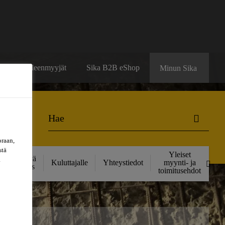
ä
Jälleenmyyjät
Sika B2B eShop
Minun Sika
oraan,
stä
Yleiset
Kestävä
a
Kuluttajalle
Yhteystiedot
myynti- ja
kehitys
toimitusehdot