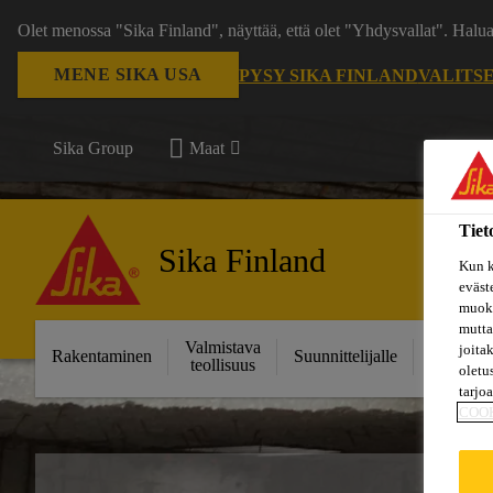
Olet menossa "Sika Finland", näyttää, että olet "Yhdysvallat". Hal
MENE SIKA USA
PYSY SIKA FINLAND
VALITS
Sika Group
Maat
Tiet
Sika Finland
Kun k
eväst
muoka
mutta
Valmistava
Ratkais
joita
Rakentaminen
Suunnittelijalle
teollisuus
projektei
oletu
tarjo
COO