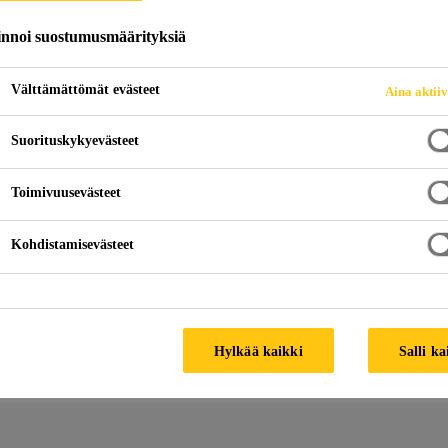
IHEUTTAMA KOR
innoi suostumusmäärityksiä
& JÄTEVESILAIT
Välttämättömät evästeet
Aina aktii
 SIKA MONOTOP®
Suorituskykyevästeet
Toimivuusevästeet
Kohdistamisevästeet
issa
Hylkää kaikki
Salli ka