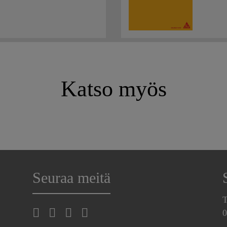
Katso myös
Seuraa meitä
T
0