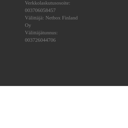
Verkkolaskutusosoite:
003706058457
Välittäjä: Netbox Finland
Oy
Välittäjätunnus:
003726044706