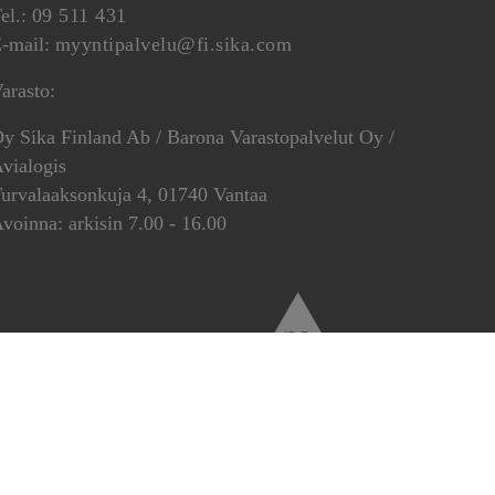
el.:
09 511 431
-mail:
myyntipalvelu@fi.sika.com
arasto:
y Sika Finland Ab / Barona Varastopalvelut Oy /
vialogis
urvalaaksonkuja 4, 01740 Vantaa
voinna: arkisin 7.00 - 16.00