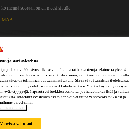
uatko mennä suoraan oman maasi sivulle.
E MAA
Ura Sikalla
Ota yhteytt
osuoja-asetuskeskus
äyt jollakin verkkosivustolla, se voi tallentaa tai hakea tietoja selaimesta yleensä
eiden muodossa. Nämä tiedot voivat koskea sinua, asetuksiasi tai laitettasi tai niillä
taan sivustoa toimimaan odottamallasi tavalla. Sinua ei voi tunnistaa tiedoista su
 ne voivat tarjota yksilöllisemmän verkkokokemuksen. Voit kieltäytyä hyväksymä
Inspiraatiot
ut
Tietoa
kin evästetyyppejä. Napsauta eri luokkien otsikoita, jos haluat lukea lisää ja vaihta
Referenssit
ja
Dokumenttikirjasto
hin
meistä
sasetuksia. Joidenkin evästeiden estäminen voi vaikuttaa verkkokokemukseesi ja
konseptit
amiimme palveluihin.
KIE-KÄYTÄNTÖ
Vahvista valintani