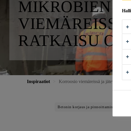
MIKROBIEN A
Hall
VIEMÄREISSÄ 
RATKAISU ON
Inspiraatiot
Korroosio viemäreissä ja jätevesilaitoks
Betonin korjaus ja pinnoittaminen