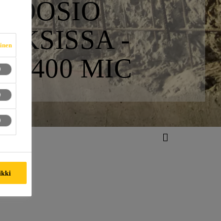
ROOSIO
OKSISSA -
vinen
-4400 MIC
ikki