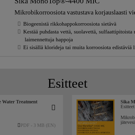
Sika MonoTop®-4400 MIC
Mikrobikorroosiota vastustava korjauslaasti v
Biogeenistä rikkohappokorroosiota sietävä
Kestää puhdasta vettä, suolavettä, sulfaattipitoista
laimennettuja happoja
Ei sisällä klorideja tai muita korroosiota edistäviä l
Esitteet
e Water Treatment
Sika 
Esitteet
Mikrobi
jätevesi
PDF - 3 MB (EN)