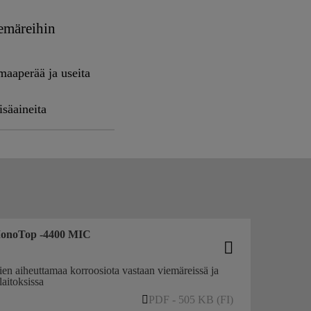
iemäreihin
 maaperää ja useita
isäaineita
MonoTop -4400 MIC
en aiheuttamaa korroosiota vastaan viemäreissä ja
laitoksissa
PDF - 505 KB (FI)