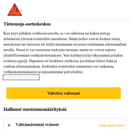
Olet menossa "Sika Finland", näyttää, että olet "Yhdysvallat".
Haluatko mennä suoraan oman maasi sivulle.
Tietosuoja-asetuskeskus
MENE SIKA
PYSY SIKA
VALITSE
USA
FINLAND
MAA
Kun käyt jollakin verkkosivustolla, se voi tallentaa tai hakea tietoja
selaimesta yleensä evästeiden muodossa. Nämä tiedot voivat koskea sinua,
asetuksiasi tai laitettasi tai niillä muokataan sivustoa toimimaan odottamallasi
tavalla. Sinua ei voi tunnistaa tiedoista suoraan, mutta ne voivat tarjota
Sika Finland
yksilöllisemmän verkkokokemuksen. Voit kieltäytyä hyväksymästä joitakin
evästetyyppejä. Napsauta eri luokkien otsikoita, jos haluat lukea lisää ja
vaihtaa oletusasetuksia. Joidenkin evästeiden estäminen voi vaikuttaa
verkkokokemukseesi ja tarjoamiimme palveluihin.
COOKIE-KÄYTÄNTÖ
VENEET
Vahvista valintani
Hallinnoi suostumusmäärityksiä
Välttämättömät evästeet
Aina aktiivinen