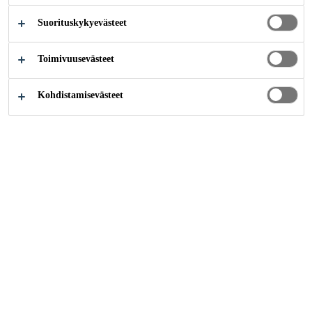
Suorituskykyevästeet
Teollisuus
Meriteollisuus
Veneet
Toimivuusevästeet
Kohdistamisevästeet
Veneiden ja laivojen valmistuksessa ja
korjauksessa käytettävien tuotteiden tulee olla
elastisia ja erittäin kestäviä, sillä alukset ovat
jatkuvassa altistuksessa UV-säteilylle,
tuuliolosuhteille ja merenkäynnille. Sikan
erityisesti meriteollisuudelle kehittämät,
elastiset liima- ja tiivistysjärjestelmät tarjoavat
ylivertaista suorituskykyä juuri siellä, missä
sitä tarvitaan. Sikan meriteollisuudelle
kehittämät tuotteet soveltuvat kaikenlaiseen