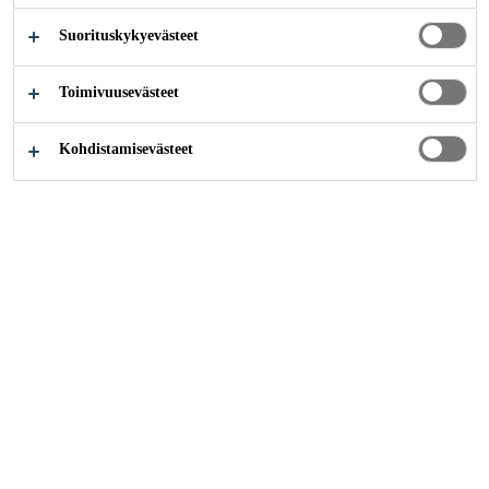
Suorituskykyevästeet
Inspiraatiot
Älytiiviisti tulevaan
Toimivuusevästeet
Kohdistamisevästeet
Saumaus ja tiivistys
Rakennusvaipan tiivistyskonsepti
Kestävä kehitys
Sikan julkisivusaumausmassoilla on edistetty
hyvää rakentamistapaa jo vuosikymmeniä –
viimeksi Aalto Yliopiston ja Jyväskylän
uuden keskussairaala Novan rakennusvaipan
tiivistysratkaisuissa. Vuonna 2014
moninkertaistimme saumamassan elastiset
ominaisuudet - sitten vastasimme korkean