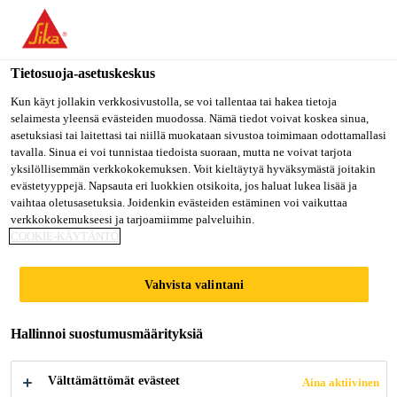
Olet menossa "Sika Finland", näyttää, että olet "Yhdysvallat".
Haluatko mennä suoraan oman maasi sivulle.
Tietosuoja-asetuskeskus
MENE SIKA
PYSY SIKA
VALITSE
USA
FINLAND
MAA
Kun käyt jollakin verkkosivustolla, se voi tallentaa tai hakea tietoja
selaimesta yleensä evästeiden muodossa. Nämä tiedot voivat koskea sinua,
asetuksiasi tai laitettasi tai niillä muokataan sivustoa toimimaan odottamallasi
tavalla. Sinua ei voi tunnistaa tiedoista suoraan, mutta ne voivat tarjota
Sika Finland
yksilöllisemmän verkkokokemuksen. Voit kieltäytyä hyväksymästä joitakin
evästetyyppejä. Napsauta eri luokkien otsikoita, jos haluat lukea lisää ja
vaihtaa oletusasetuksia. Joidenkin evästeiden estäminen voi vaikuttaa
verkkokokemukseesi ja tarjoamiimme palveluihin.
COOKIE-KÄYTÄNTÖ
ÄLYTIIVIISTI
Vahvista valintani
TULEVAAN
Hallinnoi suostumusmäärityksiä
Välttämättömät evästeet
Aina aktiivinen