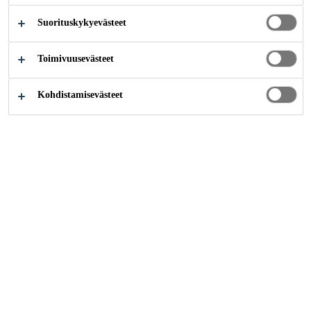
Suorituskykyevästeet
Teollisuus
Meriteollisuus
Veneet
Tiikkikansitus
Toimivuusevästeet
Kohdistamisevästeet
Puu- ja tiikkikannet ovat käyttö- ja
ulkonäköominaisuuksiltaan tärkeitä
meriteollisuudessa. Meriolosuhteiden
haasteellisuuden johdosta vedenpitävien ja
erittäin vahvasti UV-säteilyä vastustavien
liima- ja tiivistysmassojen käyttäminen
kannen tiivistämisessä on välttämätöntä.