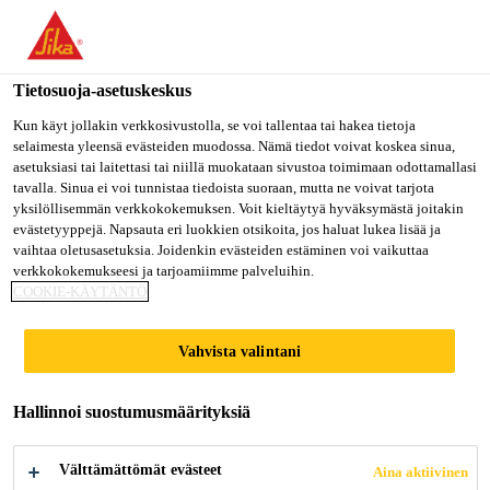
Olet menossa "Sika Finland", näyttää, että olet "Yhdysvallat".
Haluatko mennä suoraan oman maasi sivulle.
Tietosuoja-asetuskeskus
MENE SIKA
PYSY SIKA
VALITSE
USA
FINLAND
MAA
Kun käyt jollakin verkkosivustolla, se voi tallentaa tai hakea tietoja
selaimesta yleensä evästeiden muodossa. Nämä tiedot voivat koskea sinua,
asetuksiasi tai laitettasi tai niillä muokataan sivustoa toimimaan odottamallasi
tavalla. Sinua ei voi tunnistaa tiedoista suoraan, mutta ne voivat tarjota
Sika Finland
yksilöllisemmän verkkokokemuksen. Voit kieltäytyä hyväksymästä joitakin
evästetyyppejä. Napsauta eri luokkien otsikoita, jos haluat lukea lisää ja
vaihtaa oletusasetuksia. Joidenkin evästeiden estäminen voi vaikuttaa
verkkokokemukseesi ja tarjoamiimme palveluihin.
COOKIE-KÄYTÄNTÖ
TIIKKIKANSITU
Vahvista valintani
S
Hallinnoi suostumusmäärityksiä
Välttämättömät evästeet
Aina aktiivinen