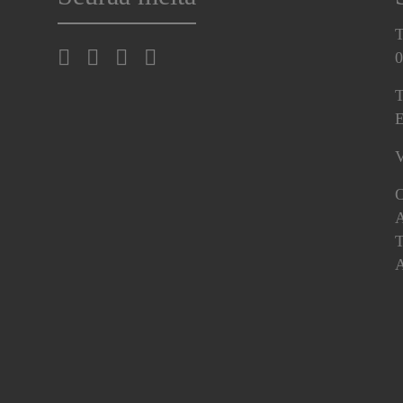
T
0
T
E
V
O
A
T
A