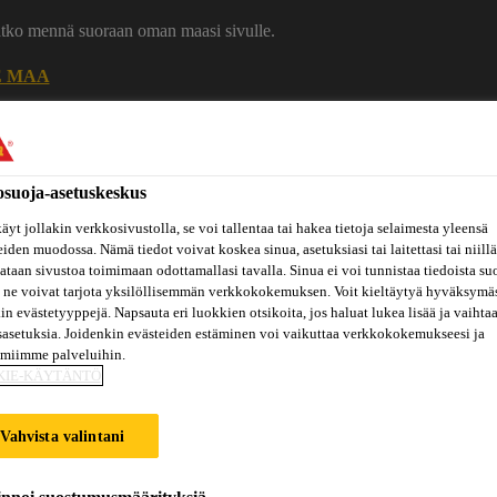
uatko mennä suoraan oman maasi sivulle.
E MAA
Ura Sikalla
Ota yhteytt
osuoja-asetuskeskus
äyt jollakin verkkosivustolla, se voi tallentaa tai hakea tietoja selaimesta yleensä
eiden muodossa. Nämä tiedot voivat koskea sinua, asetuksiasi tai laitettasi tai niillä
taan sivustoa toimimaan odottamallasi tavalla. Sinua ei voi tunnistaa tiedoista su
 ne voivat tarjota yksilöllisemmän verkkokokemuksen. Voit kieltäytyä hyväksymä
kin evästetyyppejä. Napsauta eri luokkien otsikoita, jos haluat lukea lisää ja vaihta
sasetuksia. Joidenkin evästeiden estäminen voi vaikuttaa verkkokokemukseesi ja
Inspiraatiot
ut
Tietoa
amiimme palveluihin.
Referenssit
ja
Dokumenttikirjasto
hin
meistä
konseptit
KIE-KÄYTÄNTÖ
Vahvista valintani
PADDINGTON STA