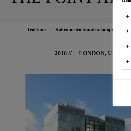
Hall
Teollisuus
Rakennusteollisuuden komponentit
2018
LONDON, UNITE