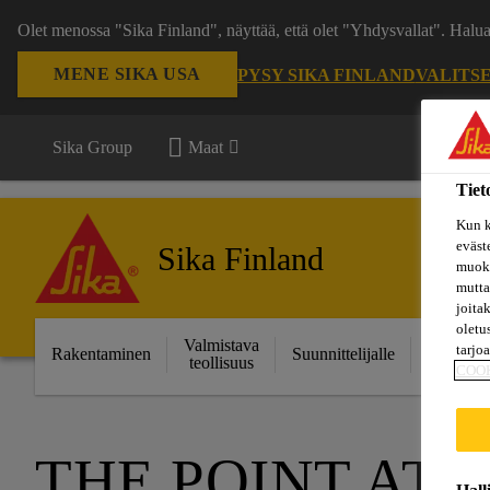
Olet menossa "Sika Finland", näyttää, että olet "Yhdysvallat". Hal
MENE SIKA USA
PYSY SIKA FINLAND
VALITS
Sika Group
Maat
Tiet
Kun k
eväst
Sika Finland
muoka
mutta
joita
oletu
Valmistava
Ratkais
tarjo
Rakentaminen
Suunnittelijalle
teollisuus
projektei
COO
THE POINT AT 