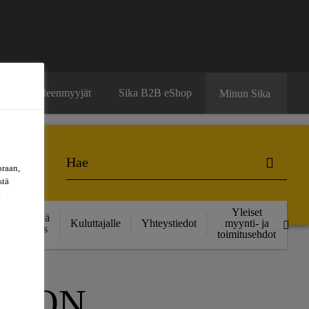
ä
Jälleenmyyjät
Sika B2B eShop
Minun Sika
oraan,
stä
a
Yleiset
Kestävä
Kuluttajalle
Yhteystiedot
myynti- ja
kehitys
toimitusehdot
TION