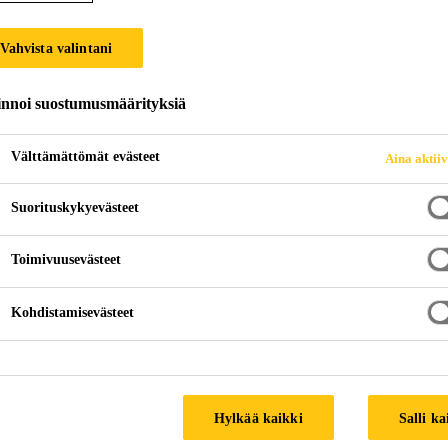
Vahvista valintani
UKALVOT
innoi suostumusmäärityksiä
Välttämättömät evästeet
Aina aktii
Suorituskykyevästeet
Toimivuusevästeet
Julkisivut
Höyrynsulkukalvot
Kohdistamisevästeet
s- ja höyrynsulkujärjestelmä. Järjestelmä koost
teisiin optimoidut höyrydiffuusiotasot.
Hylkää kaikki
Salli ka