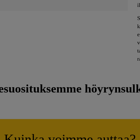
i
S
k
e
v
t
r
esuosituksemme höyrynsu
Kuinka voimme auttaa?