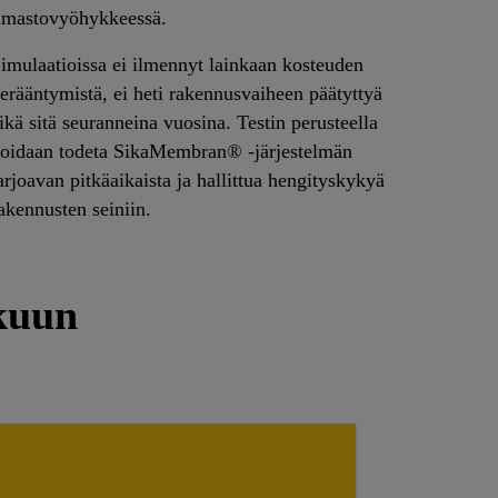
lmastovyöhykkeessä.
imulaatioissa ei ilmennyt lainkaan kosteuden
erääntymistä, ei heti rakennusvaiheen päätyttyä
ikä sitä seuranneina vuosina. Testin perusteella
oidaan todeta SikaMembran® -järjestelmän
arjoavan pitkäaikaista ja hallittua hengityskykyä
akennusten seiniin.
lkuun