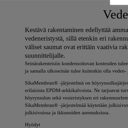
Vede
Kestävä rakentaminen edellyttää ammat
vedeneristystä, sillä etenkin eri rake
väliset saumat ovat erittäin vaativia r
suunnittelijalle.
Seinärakenteisiin kondensoituvan kosteuden tulee 
ja samalla ulkoseinän tulee kuitenkin olla veden- 
SikaMembran® -järjestelmä on höyrynsulkujärjes
erilaisista EPDM-arkkikalvoista. Ne tarjoavat turv
höyrynsulun sekä vesieristyksen eri rakennuselem
SikaMembran® -järjestelmää käytetään julkisivuv
julkisivuissa ja ikkunoiden asennuksissa.
Hyödyt