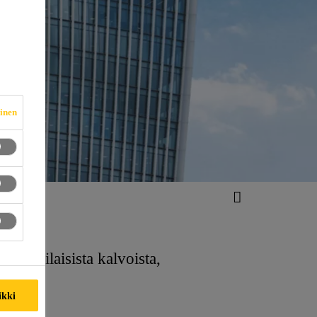
vinen
uu erilaisista kalvoista,
ikki