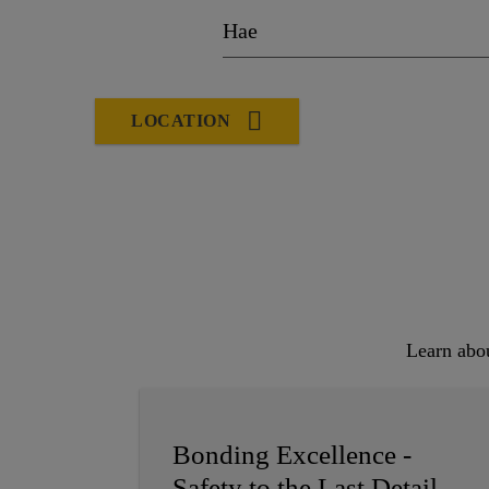
LOCATION
Learn abou
Bonding Excellence -
Safety to the Last Detail