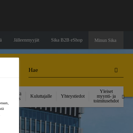
ä
Jälleenmyyjät
Sika B2B eShop
Minun Sika
Yleiset
Kestävä
Kuluttajalle
Yhteystiedot
myynti- ja
kehitys
toimitusehdot
oraan,
stä
a