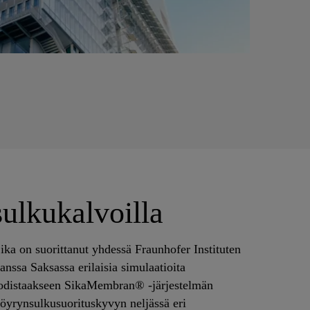
sulkukalvoilla
ika on suorittanut yhdessä Fraunhofer Instituten
anssa Saksassa erilaisia simulaatioita
odistaakseen SikaMembran® -järjestelmän
öyrynsulkusuorituskyvyn neljässä eri