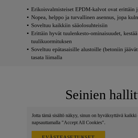
Erikoisvalmisteiset EPDM-kalvot ovat erittäin 
Nopea, helppo ja turvallinen asennus, jopa kul
Soveltuu kaikkiin sääolosuhteisiin
Erittäin hyvät tuulenkesto-ominaisuudet, kestää
tuulikuormituksen
Soveltuu epätasaisille alustoille (betoniin jäävä
tasata liimalla
Seinien halli
Jotta tämä sisältö näkyy, sinun on hyväksyttävä kaikki e
napsauttamalla "Accept All Cookies".
EVÄSTEASETUKSET