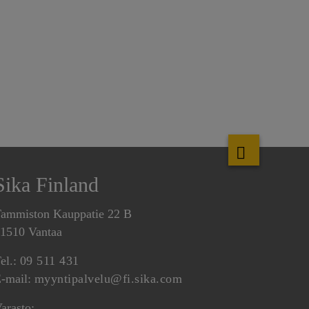
Sika Finland
ammiston Kauppatie 22 B
1510 Vantaa
el.:
09 511 431
-mail:
myyntipalvelu@fi.sika.com
arasto: