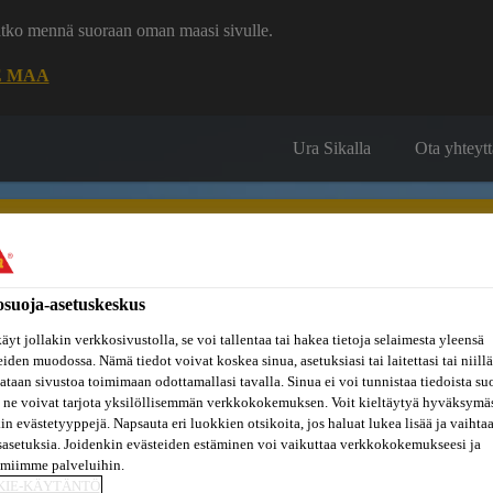
uatko mennä suoraan oman maasi sivulle.
E MAA
Ura Sikalla
Ota yhteytt
osuoja-asetuskeskus
Inspiraatiot
äyt jollakin verkkosivustolla, se voi tallentaa tai hakea tietoja selaimesta yleensä
ut
Tietoa
Referenssit
ja
Dokumenttikirjasto
eiden muodossa. Nämä tiedot voivat koskea sinua, asetuksiasi tai laitettasi tai niillä
hin
meistä
konseptit
taan sivustoa toimimaan odottamallasi tavalla. Sinua ei voi tunnistaa tiedoista su
 ne voivat tarjota yksilöllisemmän verkkokokemuksen. Voit kieltäytyä hyväksymä
kin evästetyyppejä. Napsauta eri luokkien otsikoita, jos haluat lukea lisää ja vaihta
sasetuksia. Joidenkin evästeiden estäminen voi vaikuttaa verkkokokemukseesi ja
amiimme palveluihin.
KIE-KÄYTÄNTÖ