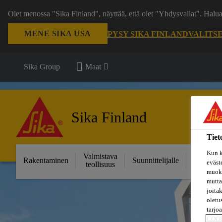
Olet menossa "Sika Finland", näyttää, että olet "Yhdysvallat". Hal
MENE SIKA USA
PYSY SIKA FINLAND
VALITS
Sika Group
Maat
Sika Finland
Tiet
Kun k
Valmistava
Ratkais
Rakentaminen
Suunnittelijalle
eväst
teollisuus
projektei
muoka
mutta
joita
oletu
tarjo
COO