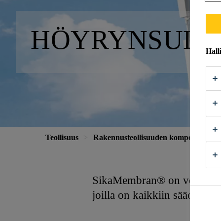
HÖYRYNSULK
Hall
Teollisuus
Rakennusteollisuuden komponentit
SikaMembran® on vedeneristy
joilla on kaikkiin sääolosuh