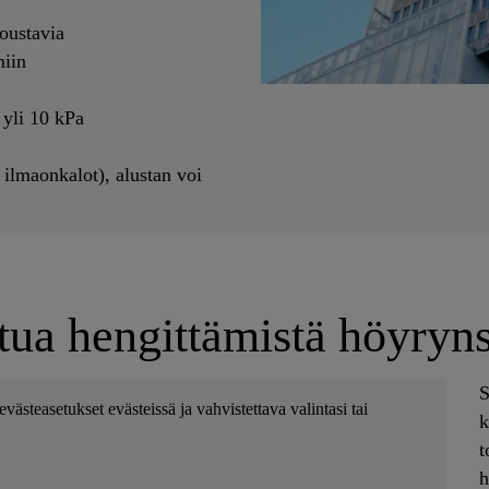
joustavia
miin
 yli 10 kPa
t ilmaonkalot), alustan voi
ttua hengittämistä höyryn
S
västeasetukset evästeissä ja vahvistettava valintasi tai
k
t
h