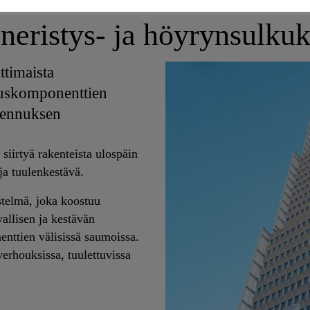
neristys- ja höyrynsulkuk
timaista
nnuskomponenttien
akennuksen
siirtyä rakenteista ulospäin
ja tuulenkestävä.
telmä, joka koostuu
allisen ja kestävän
enttien välisissä saumoissa.
erhouksissa, tuulettuvissa