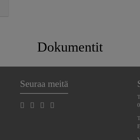
Dokumentit
Seuraa meitä
T
0
T
E
V