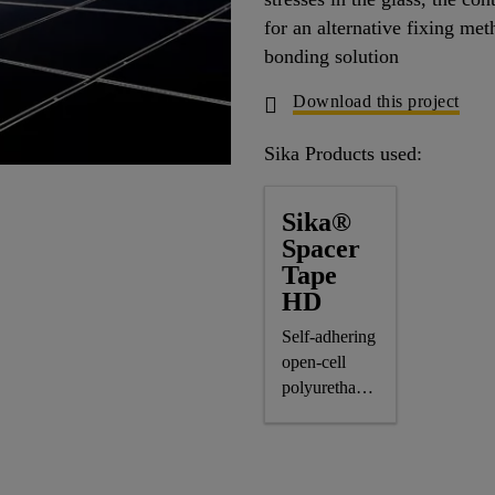
for an alternative fixing met
bonding solution
Download this project
Sika Products used:
Sika®
Spacer
Tape
HD
Self-adhering
open-cell
polyurethane
foam spacer