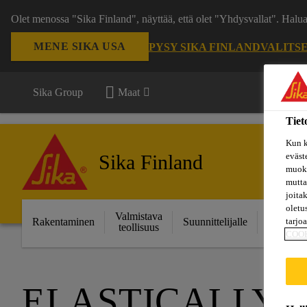
Olet menossa "Sika Finland", näyttää, että olet "Yhdysvallat". Hal
MENE SIKA USA
PYSY SIKA FINLAND
VALITS
Sika Group
Maat
Tiet
Kun k
Sika Finland
eväst
muoka
mutta
joita
oletu
Valmistava
Ratkais
Rakentaminen
Suunnittelijalle
tarjo
teollisuus
projektei
COO
ELASTICALLY 