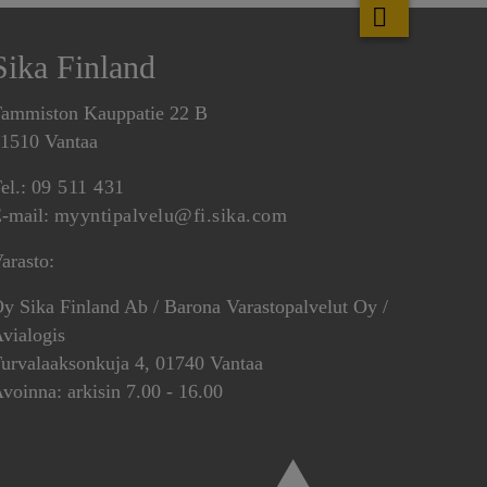
Sika Finland
ammiston Kauppatie 22 B
1510 Vantaa
el.:
09 511 431
-mail:
myyntipalvelu@fi.sika.com
arasto:
y Sika Finland Ab / Barona Varastopalvelut Oy /
vialogis
urvalaaksonkuja 4, 01740 Vantaa
voinna: arkisin 7.00 - 16.00