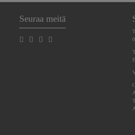
Seuraa meitä
T
0
T
E
V
O
A
T
A