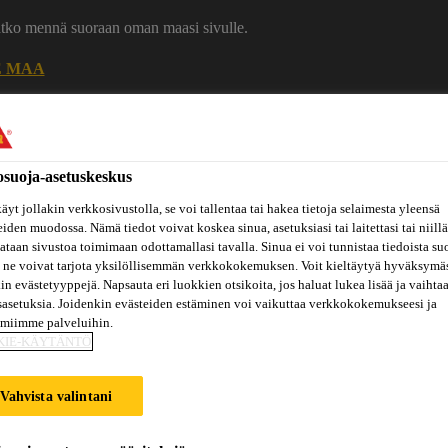
uatko mennä suoraan oman maasi sivulle.
E MAA
Ura Sikalla
Ota yhteytt
osuoja-asetuskeskus
äyt jollakin verkkosivustolla, se voi tallentaa tai hakea tietoja selaimesta yleensä
eiden muodossa. Nämä tiedot voivat koskea sinua, asetuksiasi tai laitettasi tai niillä
taan sivustoa toimimaan odottamallasi tavalla. Sinua ei voi tunnistaa tiedoista su
 ne voivat tarjota yksilöllisemmän verkkokokemuksen. Voit kieltäytyä hyväksymä
kin evästetyyppejä. Napsauta eri luokkien otsikoita, jos haluat lukea lisää ja vaihta
sasetuksia. Joidenkin evästeiden estäminen voi vaikuttaa verkkokokemukseesi ja
Inspiraatiot
ut
Tietoa
Referenssit
ja
Dokumenttikirjasto
amiimme palveluihin.
hin
meistä
konseptit
KIE-KÄYTÄNTÖ
Vahvista valintani
BONDED PV ROO