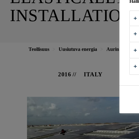
Hall
INSTALLATION
Teollisuus
Uusiutuva energia
Aurinkoenergi
2016
ITALY