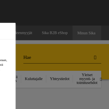
ä
Jälleenmyyjät
Sika B2B eShop
Minun Sika
oraan,
stä
a
Yleiset
Kestävä
Kuluttajalle
Yhteystiedot
myynti- ja
kehitys
toimitusehdot
F