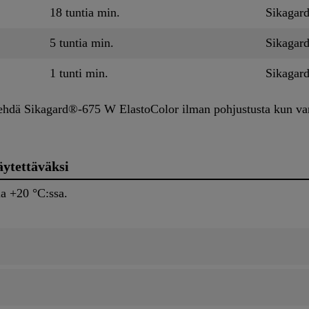
18 tuntia min.
Sikagar
5 tuntia min.
Sikagar
1 tunti min.
Sikagar
hdä Sikagard®-675 W ElastoColor ilman pohjustusta kun van
äytettäväksi
a +20 °C:ssa.