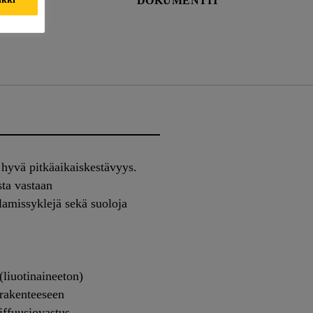
DOKUMENTIT
 hyvä pitkäaikaiskestävyys.
ta vastaan
lamissyklejä sekä suoloja
(liuotinaineeton)
rakenteeseen
iffuusiovastus