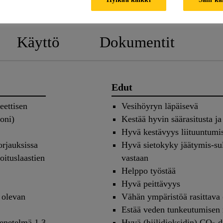
Käyttö
Dokumentit
Edut
eettisen
Vesihöyryn läpäisevä
toni)
Kestää hyvin säärasitusta ja
Hyvä kestävyys liituuntumis
rjauksissa
Hyvä sietokyky jäätymis-su
oituslaastien
vastaan
Helppo työstää
Hyvä peittävyys
i olevan
Vähän ympäristöä rasittava 
Estää veden tunkeutumisen 
menetelmä 1.3
Hyvä (hiilidioksidin) CO
d