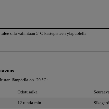
tulee olla vähintään 3°C kastepisteen yläpuolella.
ttavuus
alustan lämpötila on+20 °C:
Odotusaika
Seuraava
12 tuntia min.
Sikagar