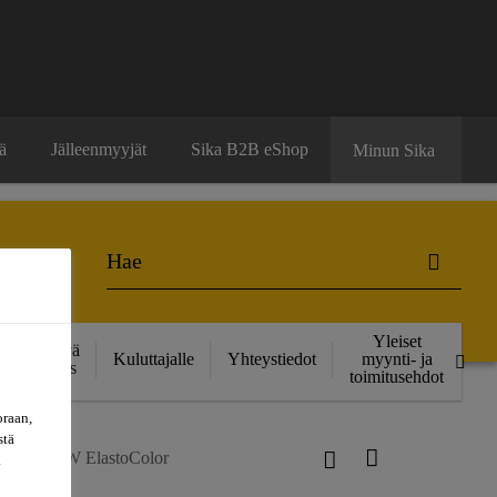
ä
Jälleenmyyjät
Sika B2B eShop
Minun Sika
Yleiset
Kestävä
Kuluttajalle
Yhteystiedot
myynti- ja
kehitys
toimitusehdot
oraan,
stä
ard®-675 W ElastoColor
a