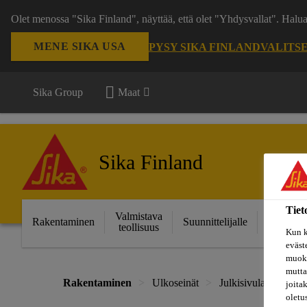
Olet menossa "Sika Finland", näyttää, että olet "Yhdysvallat". Hal
MENE SIKA USA
PYSY SIKA FINLAND
VALITS
Sika Group
Maat
Sika Finland
Tiet
Valmistava
Ratkais
Rakentaminen
Suunnittelijalle
teollisuus
projektei
Kun k
eväst
muoka
mutta
Rakentaminen
Ulkoseinät
Julkisivulaastit ja -
joita
oletu