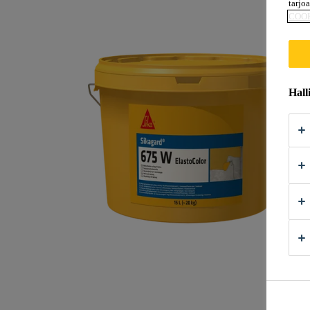
tarjo
COO
Hall