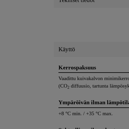
Tekniset tiedot
Käyttö
Kerrospaksuus
Vaadittu kuivakalvon minimikerro
(CO
diffuusio, tartunta lämpösyk
2
Ympäröivän ilman lämpötil
+8 °C min. / +35 °C max.