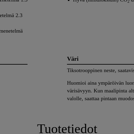
2
etelmä 2.3
 menetelmä
Väri
Tiksotrooppinen neste, saatavis
Huomioi aina ympäröivän luon
värisävyyn. Kun maalipinta alt
valolle, saattaa pintaan muodo
Tuotetiedot