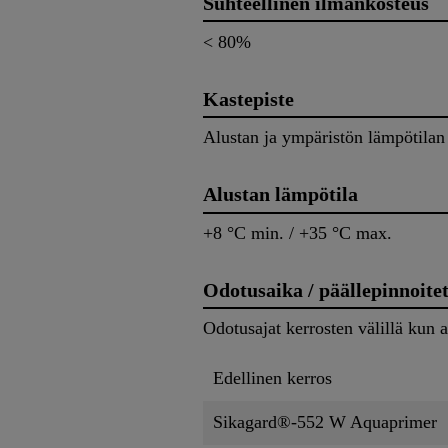
Suhteellinen ilmankosteus
< 80%
Kastepiste
Alustan ja ympäristön lämpötilan 
Alustan lämpötila
+8 °C min. / +35 °C max.
Odotusaika / päällepinnoite
Odotusajat kerrosten välillä kun 
Edellinen kerros
Sikagard®-552 W Aquaprimer