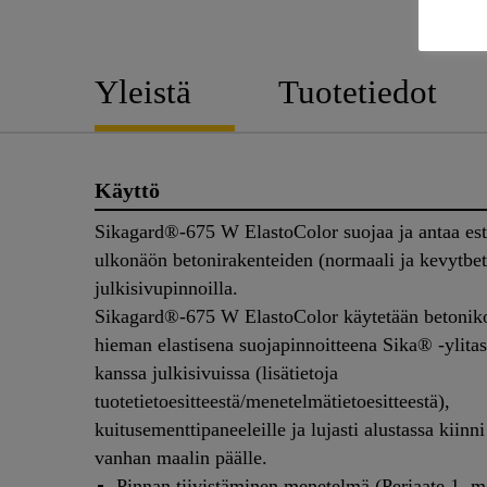
Yleistä
Tuotetiedot
Käyttö
Sikagard®-675 W ElastoColor suojaa ja antaa est
ulkonäön betonirakenteiden (normaali ja kevytbe
julkisivupinnoilla.
Sikagard®-675 W ElastoColor käytetään betoniko
hieman elastisena suojapinnoitteena Sika® -ylitas
kanssa julkisivuissa (lisätietoja
tuotetietoesitteestä/menetelmätietoesitteestä),
kuitusementtipaneeleille ja lujasti alustassa kiinn
vanhan maalin päälle.
Pinnan tiivistäminen menetelmä (Periaate 1, 