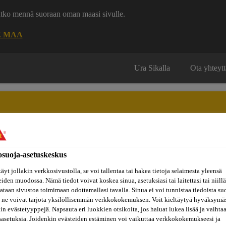
uatko mennä suoraan oman maasi sivulle.
E MAA
Ura Sikalla
Ota yhteytt
osuoja-asetuskeskus
Inspiraatiot
ut
Tietoa
Referenssit
ja
Dokumenttikirjasto
hin
meistä
äyt jollakin verkkosivustolla, se voi tallentaa tai hakea tietoja selaimesta yleensä
konseptit
eiden muodossa. Nämä tiedot voivat koskea sinua, asetuksiasi tai laitettasi tai niillä
taan sivustoa toimimaan odottamallasi tavalla. Sinua ei voi tunnistaa tiedoista su
 ne voivat tarjota yksilöllisemmän verkkokokemuksen. Voit kieltäytyä hyväksymä
suojaus
Suojaavat pintakäsittelyt / julkisivupinnoitteet
Sikag
kin evästetyyppejä. Napsauta eri luokkien otsikoita, jos haluat lukea lisää ja vaihta
sasetuksia. Joidenkin evästeiden estäminen voi vaikuttaa verkkokokemukseesi ja