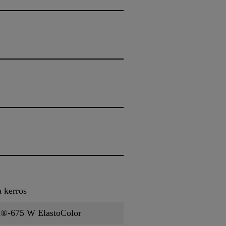
 kerros
d®-675 W ElastoColor