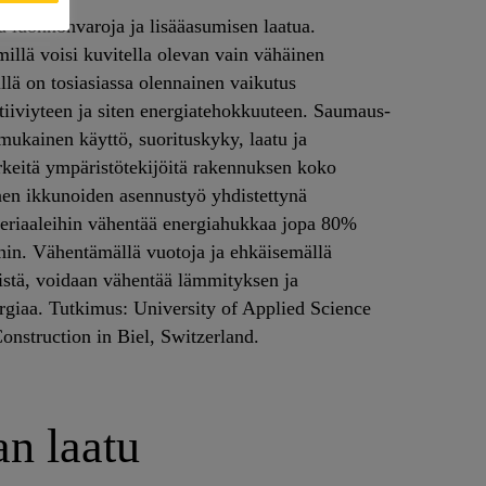
ä luonnonvaroja ja lisääasumisen laatua.
illä voisi kuvitella olevan vain vähäinen
llä on tosiasiassa olennainen vaikutus
tiiviyteen ja siten energiatehokkuuteen. Saumaus-
ukainen käyttö, suorituskyky, laatu ja
tärkeitä ympäristötekijöitä rakennuksen koko
en ikkunoiden asennustyö yhdistettynä
eriaaleihin vähentää energiahukkaa jopa 80%
hin. Vähentämällä vuotoja ja ehkäisemällä
istä, voidaan vähentää lämmityksen ja
giaa. Tutkimus: University of Applied Science
onstruction in Biel, Switzerland.
n laatu