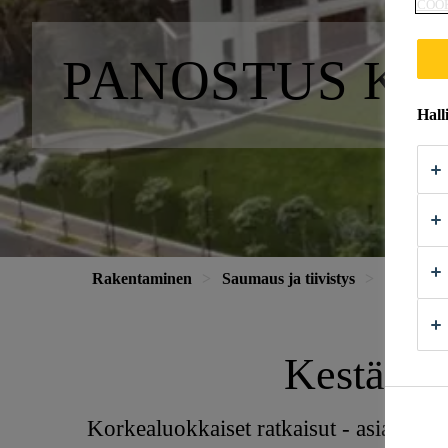
COO
PANOSTUS K
Hall
Rakentaminen
Saumaus ja tiivistys
Rakennus
Kestävää
Korkealuokkaiset ratkaisut - asiakkaid