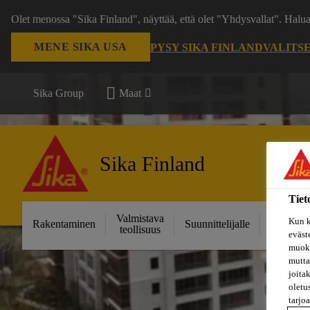
Olet menossa "Sika Finland", näyttää, että olet "Yhdysvallat". Hal
MENE SIKA USA
PYSY SIKA FINLAND
VALITS
Sika Group
Maat
Sika Finland
Tiet
Valmistava
Ratkais
Kun k
Rakentaminen
Suunnittelijalle
teollisuus
projektei
eväst
muoka
mutta
joita
oletu
tarjo