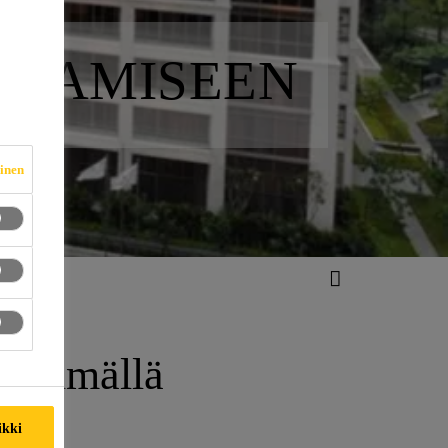
NTAMISEEN
vinen
ähemmällä
ikki