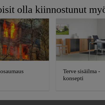
isit olla kiinnostunut my
losaumaus
Terve sisäilma -
konsepti