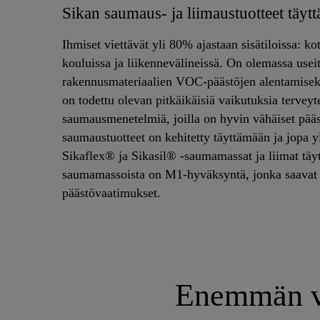
Sikan saumaus- ja liimaustuotteet täy
Ihmiset viettävät yli 80% ajastaan sisätiloissa: ko
kouluissa ja liikennevälineissä. On olemassa useit
rakennusmateriaalien VOC-päästöjen alentamiseks
on todettu olevan pitkäikäisiä vaikutuksia terveyt
saumausmenetelmiä, joilla on hyvin vähäiset pääs
saumaustuotteet on kehitetty täyttämään ja jopa y
Sikaflex® ja Sikasil® -saumamassat ja liimat täyt
saumamassoista on M1-hyväksyntä, jonka saavat S
päästövaatimukset.
Enemmän vä