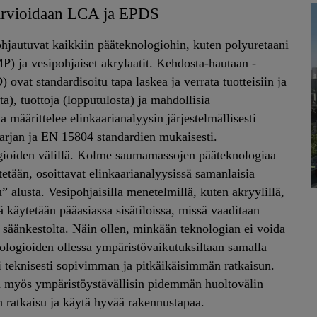
 arvioidaan LCA ja EPDS
ohjautuvat kaikkiin pääteknologiohin, kuten polyuretaani
MP) ja vesipohjaiset akrylaatit. Kehdosta-hautaan -
ovat standardisoitu tapa laskea ja verrata tuotteisiin ja
a), tuottoja (lopputulosta) ja mahdollisia
 määrittelee elinkaarianalyysin järjestelmällisesti
rjan ja EN 15804 standardien mukaisesti.
logioiden välillä. Kolme saumamassojen pääteknologiaa
ytetään, osoittavat elinkaarianalyysissä samanlaisia
u” alusta. Vesipohjaisilla menetelmillä, kuten akryylillä,
käytetään pääasiassa sisätiloissa, missä vaaditaan
a säänkestolta. Näin ollen, minkään teknologian ei voida
nologioiden ollessa ympäristövaikutuksiltaan samalla
si teknisesti sopivimman ja pitkäikäisimmän ratkaisun.
ein myös ympäristöystävällisin pidemmän huoltovälin
in ratkaisu ja käytä hyvää rakennustapaa.