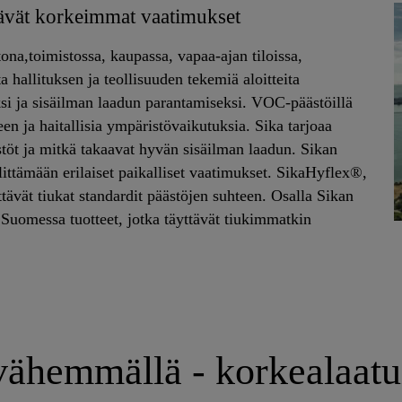
ttävät korkeimmat vaatimukset
tona,toimistossa, kaupassa, vapaa-ajan tiloissa,
a hallituksen ja teollisuuden tekemiä aloitteita
i ja sisäilman laadun parantamiseksi. VOC-päästöillä
een ja haitallisia ympäristövaikutuksia. Sika tarjoaa
töt ja mitkä takaavat hyvän sisäilman laadun. Sikan
littämään erilaiset paikalliset vaatimukset. SikaHyflex®,
tävät tiukat standardit päästöjen suhteen. Osalla Sikan
uomessa tuotteet, jotka täyttävät tiukimmatkin
hemmällä - korkealaatuis