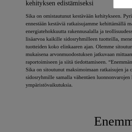
kehityksen edistämiseksi
Sika on omistautunut kestävään kehitykseen. Py
ennestään kestäviä ratkaisujamme kehittämällä mat
energiatehokkuutta rakennusalalla ja teollisuudes
lisäarvoa kaikille sidosryhmilleen tuotteilla, menet
tuotteiden koko elinkaaren ajan. Olemme sitoutu
mukaisena arvonmuodostuksen jatkuvaan mittaam
raportoimiseen ja siitä tiedottamiseen. “Enemmän
Sika on sitoutunut maksimoimaan ratkaisujen ja o
sidosryhmille samalla vähentäen luonnonvarojen k
ympäristövaikutuksia.
Enemmä