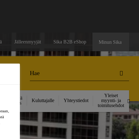
ä
Jälleenmyyjät
Sika B2B eShop
Minun Sika
Yleiset
Kestävä
Kuluttajalle
Yhteystiedot
myynti- ja
kehitys
toimitusehdot
oraan,
stä
a