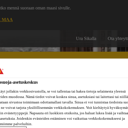
uatko mennä suoraan oman maasi sivulle.
E MAA
Ura Sikalla
Ota yhteytt
osuoja-asetuskeskus
Inspiraatiot
ut
Tietoa
äyt jollakin verkkosivustolla, se voi tallentaa tai hakea tietoja selaimesta yleensä
Referenssit
ja
Dokumenttikirjasto
hin
meistä
eiden muodossa. Nämä tiedot voivat koskea sinua, asetuksiasi tai laitettasi tai niillä
konseptit
taan sivustoa toimimaan odottamallasi tavalla. Sinua ei voi tunnistaa tiedoista su
 ne voivat tarjota yksilöllisemmän verkkokokemuksen. Voit kieltäytyä hyväksymä
kin evästetyyppejä. Napsauta eri luokkien otsikoita, jos haluat lukea lisää ja vaihta
sasetuksia. Joidenkin evästeiden estäminen voi vaikuttaa verkkokokemukseesi ja
amiimme palveluihin.