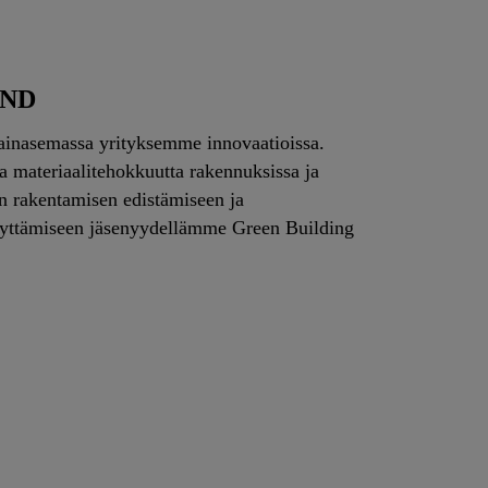
AND
avainasemassa yrityksemme innovaatioissa.
a materiaalitehokkuutta rakennuksissa ja
än rakentamisen edistämiseen ja
käyttämiseen jäsenyydellämme Green Building