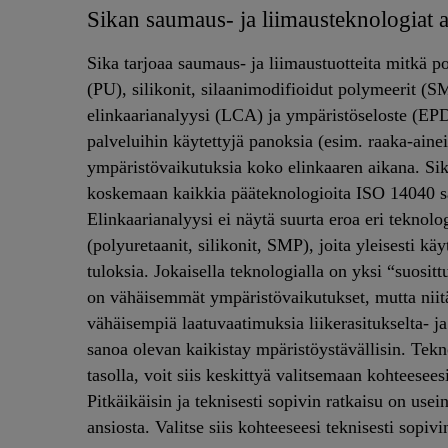
Sikan saumaus- ja liimausteknologiat
Sika tarjoaa saumaus- ja liimaustuotteita mitkä p
(PU), silikonit, silaanimodifioidut polymeerit (S
elinkaarianalyysi (LCA) ja ympäristöseloste (EPD) 
palveluihin käytettyjä panoksia (esim. raaka-aineit
ympäristövaikutuksia koko elinkaaren aikana. Sika
koskemaan kaikkia pääteknologioita ISO 14040 sa
Elinkaarianalyysi ei näytä suurta eroa eri tekno
(polyuretaanit, silikonit, SMP), joita yleisesti kä
tuloksia. Jokaisella teknologialla on yksi “suositt
on vähäisemmät ympäristövaikutukset, mutta niitä 
vähäisempiä laatuvaatimuksia liikerasitukselta- j
sanoa olevan kaikistay mpäristöystävällisin. Tek
tasolla, voit siis keskittyä valitsemaan kohteesee
Pitkäikäisin ja teknisesti sopivin ratkaisu on us
ansiosta. Valitse siis kohteeseesi teknisesti sopiv