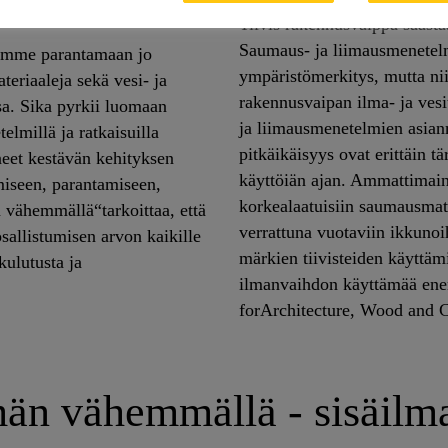
Tiivis rakennusvaippa säästä
Saumaus- ja liimausmenetelm
rimme parantamaan jo
ympäristömerkitys, mutta nii
eriaaleja sekä vesi- ja
rakennusvaipan ilma- ja vesi
sa. Sika pyrkii luomaan
ja liimausmenetelmien asianm
elmillä ja ratkaisuilla
pitkäikäisyys ovat erittäin 
neet kestävän kehityksen
käyttöiän ajan. Ammattimain
iseen, parantamiseen,
korkealaatuisiin saumausmat
 vähemmällä“tarkoittaa, että
verrattuna vuotaviin ikkunoi
sallistumisen arvon kaikille
märkien tiivisteiden käyttäm
ulutusta ja
ilmanvaihdon käyttämää ener
forArchitecture, Wood and C
n vähemmällä - sisäilma