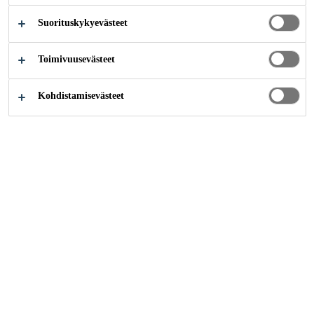
SESSI
Suorituskykyevästeet
Mullistava uusi prosessi Sikalta
Toimivuusevästeet
Kohdistamisevästeet
Inspiraatiot
...
reCO₂ver betonin kierrätys
Betoni- ja lisäaineet
Kestävä kehitys
Euroopan komission mukaan 25-30%
kaikesta EU: ssa syntyvästä jätteestä
muodostuu rakennuspurkujätteestä, josta
suuri osa voidaan kierrättää. Näiden