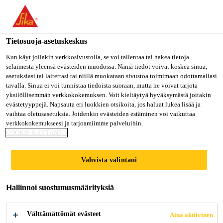
Olet menossa "Sika Finland", näyttää, että olet "Yhdysvallat".
Haluatko mennä suoraan oman maasi sivulle.
Tietosuoja-asetuskeskus
MENE SIKA
PYSY SIKA
VALITSE
USA
FINLAND
MAA
Kun käyt jollakin verkkosivustolla, se voi tallentaa tai hakea tietoja
selaimesta yleensä evästeiden muodossa. Nämä tiedot voivat koskea sinua,
asetuksiasi tai laitettasi tai niillä muokataan sivustoa toimimaan odottamallasi
tavalla. Sinua ei voi tunnistaa tiedoista suoraan, mutta ne voivat tarjota
Sika Finland
yksilöllisemmän verkkokokemuksen. Voit kieltäytyä hyväksymästä joitakin
evästetyyppejä. Napsauta eri luokkien otsikoita, jos haluat lukea lisää ja
vaihtaa oletusasetuksia. Joidenkin evästeiden estäminen voi vaikuttaa
verkkokokemukseesi ja tarjoamiimme palveluihin.
COOKIE-KÄYTÄNTÖ
RECO2VER -
Vahvista valintani
BETONIN
Hallinnoi suostumusmäärityksiä
KIERRÄTYSPRO
Välttämättömät evästeet
Aina aktiivinen