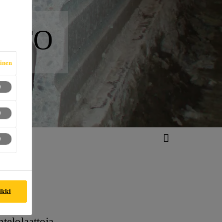
NTO
vinen
ikki
telolaattoja.