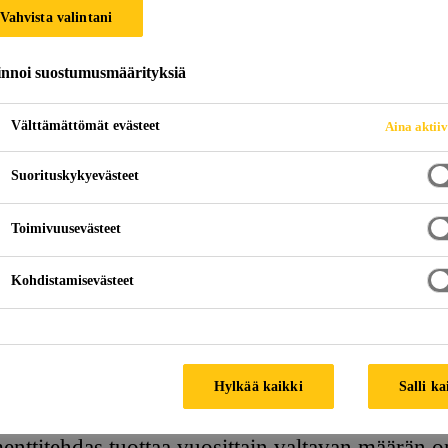
Vahvista valintani
LOLAATTATUOTA
innoi suostumusmäärityksiä
Välttämättömät evästeet
Aina aktii
Suorituskykyevästeet
Toimivuusevästeet
Kohdistamisevästeet
Hylkää kaikki
Salli ka
nttitehdas tuottaa vuosittain valtavan määrän on