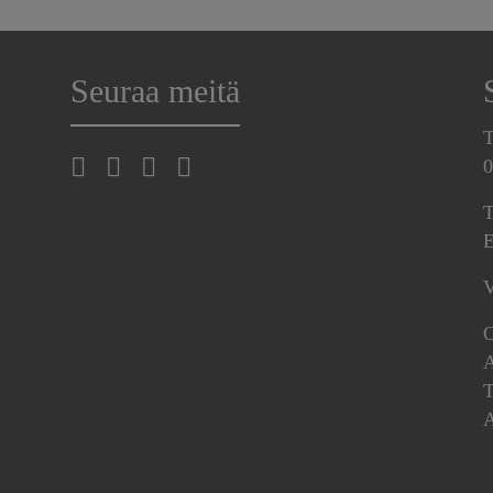
Seuraa meitä
T
0
T
E
V
O
A
T
A