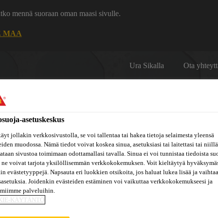
uatko mennä suoraan oman maasi sivulle.
E MAA
Ura Sikalla
Ota yhteytt
osuoja-asetuskeskus
äyt jollakin verkkosivustolla, se voi tallentaa tai hakea tietoja selaimesta yleensä
eiden muodossa. Nämä tiedot voivat koskea sinua, asetuksiasi tai laitettasi tai niillä
Inspiraatiot
ut
Tietoa
taan sivustoa toimimaan odottamallasi tavalla. Sinua ei voi tunnistaa tiedoista su
Referenssit
ja
Dokumenttikirjasto
hin
meistä
 ne voivat tarjota yksilöllisemmän verkkokokemuksen. Voit kieltäytyä hyväksymä
konseptit
kin evästetyyppejä. Napsauta eri luokkien otsikoita, jos haluat lukea lisää ja vaihta
sasetuksia. Joidenkin evästeiden estäminen voi vaikuttaa verkkokokemukseesi ja
amiimme palveluihin.
KIE-KÄYTÄNTÖ