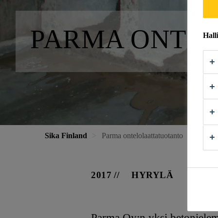
PARMA ONTE
Hall
Sika Finland
Parma ontelolaattatuotanto
2017
HYRYLÄ
Parma Oy:n yksi betonieleme