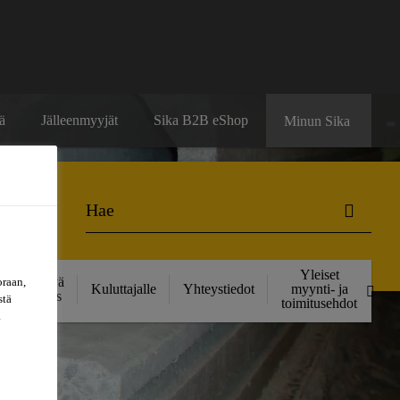
ä
Jälleenmyyjät
Sika B2B eShop
Minun Sika
Yleiset
Kestävä
oraan,
Kuluttajalle
Yhteystiedot
myynti- ja
kehitys
stä
toimitusehdot
a