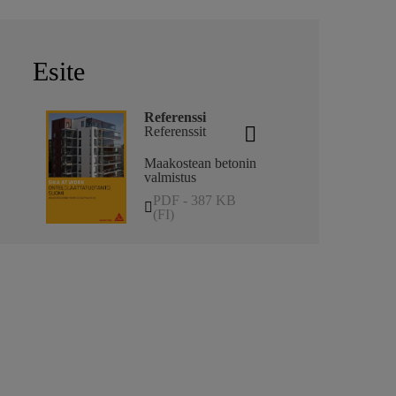
Esite
Referenssi
Referenssit
Maakostean betonin
valmistus
PDF - 387 KB
(FI)