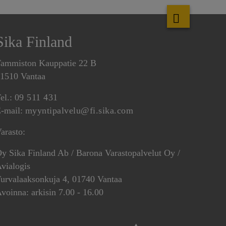
Sika Finland
ammiston Kauppatie 22 B
1510 Vantaa
el.:
09 511 431
-mail:
myyntipalvelu@fi.sika.com
arasto:
y Sika Finland Ab / Barona Varastopalvelut Oy /
vialogis
urvalaaksonkuja 4, 01740 Vantaa
voinna: arkisin 7.00 - 16.00