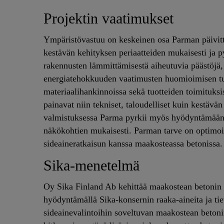
Projektin vaatimukset
Ympäristövastuu on keskeinen osa Parman päivitt
kestävän kehityksen periaatteiden mukaisesti ja p
rakennusten lämmittämisestä aiheutuvia päästöjä, 
energiatehokkuuden vaatimusten huomioimisen tuo
materiaalihankinnoissa sekä tuotteiden toimituksi
painavat niin tekniset, taloudelliset kuin kestä
valmistuksessa Parma pyrkii myös hyödyntämään m
näkökohtien mukaisesti. Parman tarve on optimoid
sideaineratkaisun kanssa maakosteassa betonissa.
Sika-menetelmä
Oy Sika Finland Ab kehittää maakostean betonin 
hyödyntämällä Sika-konsernin raaka-aineita ja tie
sideainevalintoihin soveltuvan maakostean betoni