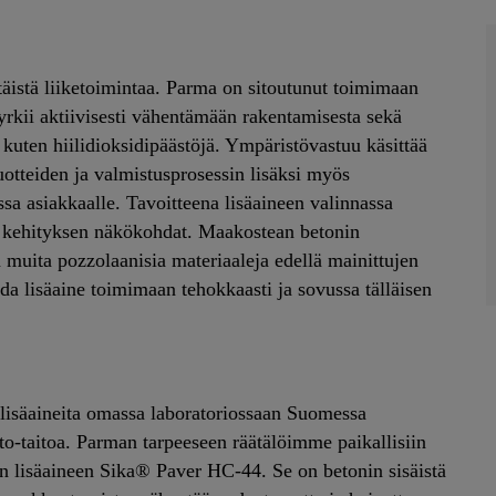
äistä liiketoimintaa. Parma on sitoutunut toimimaan
yrkii aktiivisesti vähentämään rakentamisesta sekä
kuten hiilidioksidipäästöjä. Ympäristövastuu käsittää
tteiden ja valmistusprosessin lisäksi myös
ssa asiakkaalle. Tavoitteena lisäaineen valinnassa
vän kehityksen näkökohdat. Maakostean betonin
uita pozzolaanisia materiaaleja edellä mainittujen
a lisäaine toimimaan tehokkaasti ja sovussa tälläisen
lisäaineita omassa laboratoriossaan Suomessa
to-taitoa. Parman tarpeeseen räätälöimme paikallisiin
n lisäaineen Sika® Paver HC-44. Se on betonin sisäistä