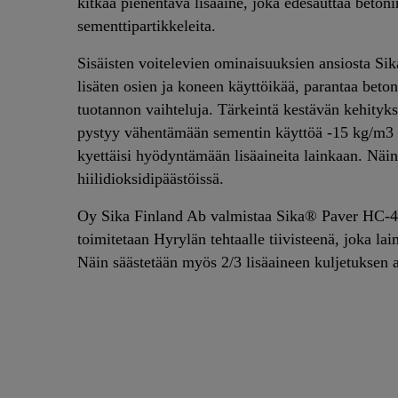
kitkaa pienentävä lisäaine, joka edesauttaa beton
sementtipartikkeleita.
Sisäisten voitelevien ominaisuuksien ansiosta S
lisäten osien ja koneen käyttöikää, parantaa beton
tuotannon vaihteluja. Tärkeintä kestävän kehityks
pystyy vähentämään sementin käyttöä -15 kg/m3 - 
kyettäisi hyödyntämään lisäaineita lainkaan. Näin
hiilidioksidipäästöissä.
Oy Sika Finland Ab valmistaa Sika® Paver HC-44
toimitetaan Hyrylän tehtaalle tiivisteenä, joka lai
Näin säästetään myös 2/3 lisäaineen kuljetuksen a