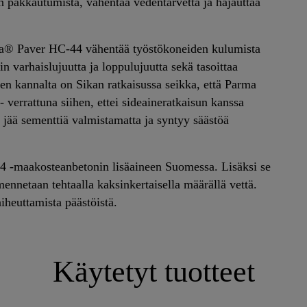
in pakkautumista, vähentää vedentarvetta ja hajauttaa
ika® Paver HC-44 vähentää työstökoneiden kulumista
in varhaislujuutta ja loppulujuutta sekä tasoittaa
en kannalta on Sikan ratkaisussa seikka, että Parma
verrattuna siihen, ettei sideaineratkaisun kanssa
 jää sementtiä valmistamatta ja syntyy säästöä
 -maakosteanbetonin lisäaineen Suomessa. Lisäksi se
mennetaan tehtaalla kaksinkertaisella määrällä vettä.
iheuttamista päästöistä.
Käytetyt tuotteet