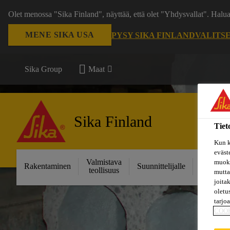
Olet menossa "Sika Finland", näyttää, että olet "Yhdysvallat". Hal
MENE SIKA USA
PYSY SIKA FINLAND
VALITS
Sika Group
Maat
Sika Finland
Tiet
Kun k
eväst
Valmistava
Ratkais
muoka
Rakentaminen
Suunnittelijalle
teollisuus
projektei
mutta
joita
oletu
tarjo
COO