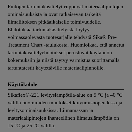
Pintojen tartuntakäsittelyt riippuvat materiaalipintojen
ominaisuuksista ja ovat ratkaisevan tärkeitä
liimaliitoksen pitkäaikaiselle toimivuudelle.
Ehdotuksia tartuntakäsittelyistä löytyy
voimassaolevasta tuotesarjalle tehdystä Sika® Pre-
Treatment Chart -taulukosta. Huomioikaa, että annetut
tartuntakäsittelyehdotukset perustuvat käytännön
kokemuksiin ja niistä täytyy varmistua suorittamalla
tartuntatestit käytettäville materiaalipinnoille.
Käyttökohde
Sikaflex®-221 levityslämpötila-alue on 5 °C ja 40 °C
välillä huomioiden muutokset kuivumisnopeudessa ja
levitysominaisuuksissa. Liimamassan ja
materiaalipintojen ihanteellinen liimauslämpötila on
15 °C ja 25 °C välillä.