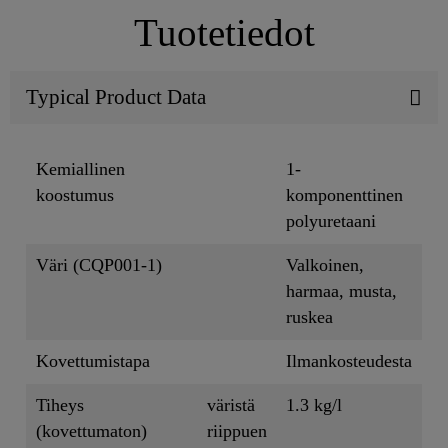
Tuotetiedot
Typical Product Data
Kemiallinen
1-
koostumus
komponenttinen
polyuretaani
Väri (CQP001-1)
Valkoinen,
harmaa, musta,
ruskea
Kovettumistapa
Ilmankosteudesta
Tiheys
väristä
1.3 kg/l
(kovettumaton)
riippuen