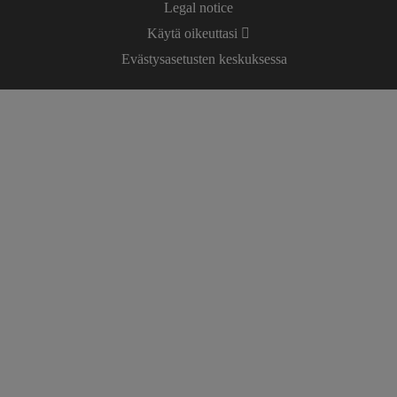
Legal notice
Käytä oikeuttasi
Evästysasetusten keskuksessa