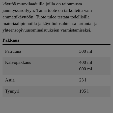
käyttöä muovilaaduilla joilla on taipumusta
jännityssäröilyyn. Tämä tuote on tarkoitettu vain
ammattikäyttöön. Tuote tulee testata todellisilla
materiaalipinnoilla ja käyttöolosuhteissa tartunta- ja
yhteensopivuusominaisuuksien varmistamiseksi.
Pakkaus
Patruuna
300 ml
Kalvopakkaus
400 ml
600 ml
Astia
23 l
Tynnyri
195 l