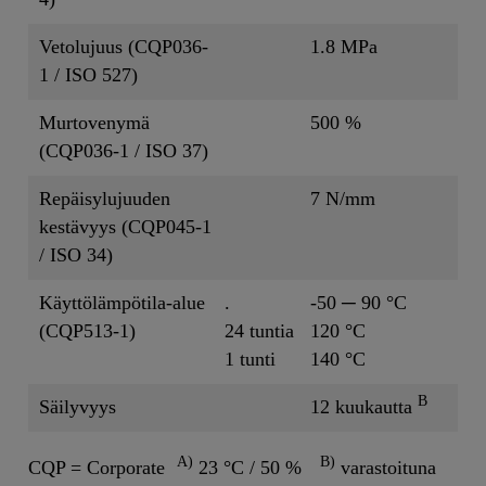
Vetolujuus (CQP036-
1.8 MPa
1 / ISO 527)
Murtovenymä
500 %
(CQP036-1 / ISO 37)
Repäisylujuuden
7 N/mm
kestävyys (CQP045-1
/ ISO 34)
Käyttölämpötila-alue
.
-50 ─ 90 °C
(CQP513-1)
24 tuntia
120 °C
1 tunti
140 °C
B
Säilyvyys
12 kuukautta
A)
B)
CQP = Corporate
23 °C / 50 %
varastoituna