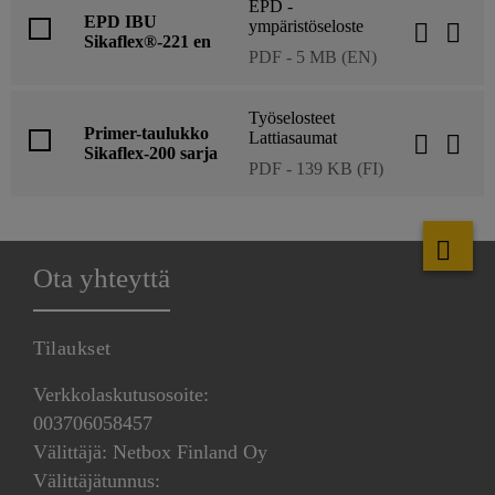
EPD -
EPD IBU
ympäristöseloste
Sikaflex®-221 en
PDF - 5 MB (EN)
Työselosteet
Primer-taulukko
Lattiasaumat
Sikaflex-200 sarja
PDF - 139 KB (FI)
Ota yhteyttä
Tilaukset
Verkkolaskutusosoite:
003706058457
Välittäjä: Netbox Finland Oy
Välittäjätunnus: