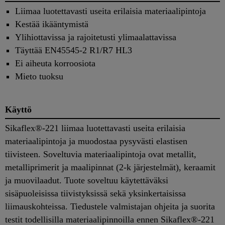
Liimaa luotettavasti useita erilaisia materiaalipintoja
Kestää ikääntymistä
Ylihiottavissa ja rajoitetusti ylimaalattavissa
Täyttää EN45545-2 R1/R7 HL3
Ei aiheuta korroosiota
Mieto tuoksu
Käyttö
Sikaflex®-221 liimaa luotettavasti useita erilaisia
materiaalipintoja ja muodostaa pysyvästi elastisen
tiivisteen. Soveltuvia materiaalipintoja ovat metallit,
metalliprimerit ja maalipinnat (2-k järjestelmät), keraamit
ja muovilaadut. Tuote soveltuu käytettäväksi
sisäpuoleisissa tiivistyksissä sekä yksinkertaisissa
liimauskohteissa. Tiedustele valmistajan ohjeita ja suorita
testit todellisilla materiaalipinnoilla ennen Sikaflex®-221