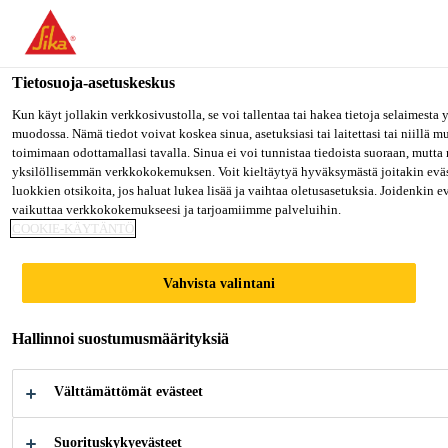
Olet menossa "Sika Finland", näyttää, että olet "Yhdysvallat". Hal
oman maasi sivulle.
Tietosuoja-asetuskeskus
MENE SIKA USA
PYSY SIKA FINLAND
VALITS
Teollisuus
...
Sikaflex®-221
Kun käyt jollakin verkkosivustolla, se voi tallentaa tai hakea tietoja selaimesta
muodossa. Nämä tiedot voivat koskea sinua, asetuksiasi tai laitettasi tai niillä 
toimimaan odottamallasi tavalla. Sinua ei voi tunnistaa tiedoista suoraan, mutta 
Sika Finland
yksilöllisemmän verkkokokemuksen. Voit kieltäytyä hyväksymästä joitakin eväs
luokkien otsikoita, jos haluat lukea lisää ja vaihtaa oletusasetuksia. Joidenkin 
vaikuttaa verkkokokemukseesi ja tarjoamiimme palveluihin.
Sikaflex®-221
COOKIE-KÄYTÄNTÖ
Monikäyttöinen liima-/tiivistemassa
Vahvista valintani
laajoilla tartuntaominaisuuksilla
Hallinnoi suostumusmäärityksiä
Sikaflex®-221 on monikäyttöinen 1-komponenttinen
polyuretaaniliima / tiivistemassa joka liimaa hyvin
Välttämättömät evästeet
useita erilaisia materiaaleja kuten metallit,
metalliprimerit ja maalipinnat (2-komponenttiset
Suorituskykyevästeet