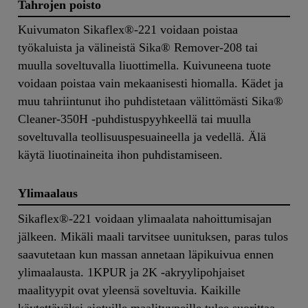
Tahrojen poisto
Kuivumaton Sikaflex®-221 voidaan poistaa
työkaluista ja välineistä Sika® Remover-208 tai
muulla soveltuvalla liuottimella. Kuivuneena tuote
voidaan poistaa vain mekaanisesti hiomalla. Kädet ja
muu tahriintunut iho puhdistetaan välittömästi Sika®
Cleaner-350H -puhdistuspyyhkeellä tai muulla
soveltuvalla teollisuuspesuaineella ja vedellä. Älä
käytä liuotinaineita ihon puhdistamiseen.
Ylimaalaus
Sikaflex®-221 voidaan ylimaalata nahoittumisajan
jälkeen. Mikäli maali tarvitsee uunituksen, paras tulos
saavutetaan kun massan annetaan läpikuivua ennen
ylimaalausta. 1KPUR ja 2K -akryylipohjaiset
maalityypit ovat yleensä soveltuvia. Kaikille
käytettäväksi aiotuille maalityypeille tulee suorittaa