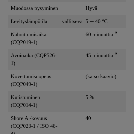
Muodossa pysyminen
Hyvä
Levityslämpötila
vallitseva
5 ─ 40 °C
A
Nahoittumisaika
60 minuuttia
(CQP019-1)
A
Avoinaika (CQP526-
45 minuuttia
1)
Kovettumisnopeus
(katso kaavio)
(CQP049-1)
Kutistuminen
5 %
(CQP014-1)
Shore A -kovuus
40
(CQP023-1 / ISO 48-
4)