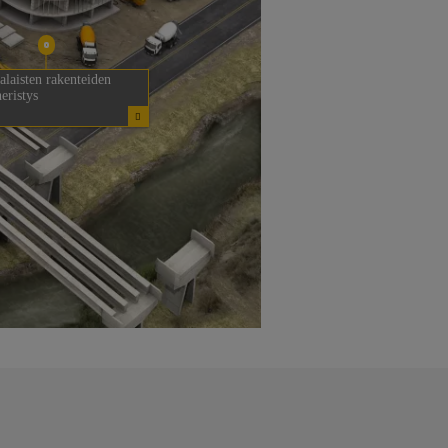
laisten rakenteiden
eristys