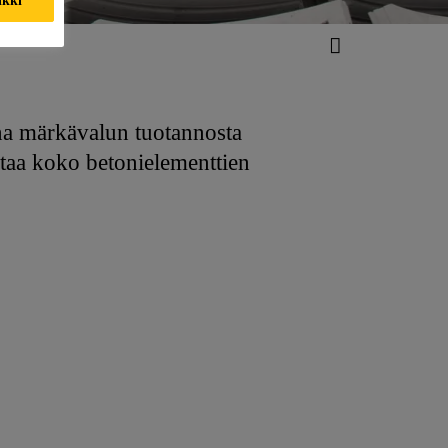
aina märkävalun tuotannosta
staa koko betonielementtien