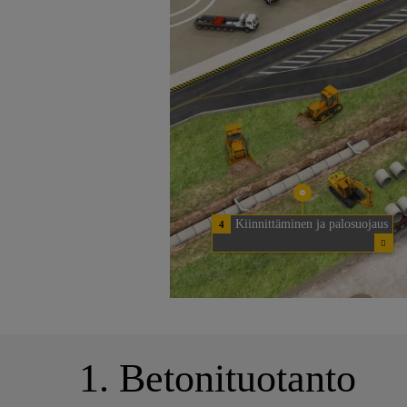
Kiinnittäminen ja palosuojaus
4
1. Betonituotanto