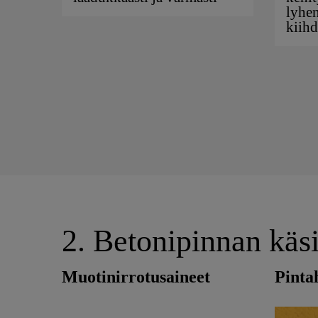
lyhe
kiihd
2. Betonipinnan käsi
Muotinirrotusaineet
Pinta