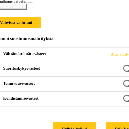
amiimme palveluihin.
KIE-KÄYTÄNTÖ
NTAMISEEN
Vahvista valintani
innoi suostumusmäärityksiä
Välttämättömät evästeet
Aina aktii
Suorituskykyevästeet
Toimivuusevästeet
Kohdistamisevästeet
Hylkää kaikki
Salli ka