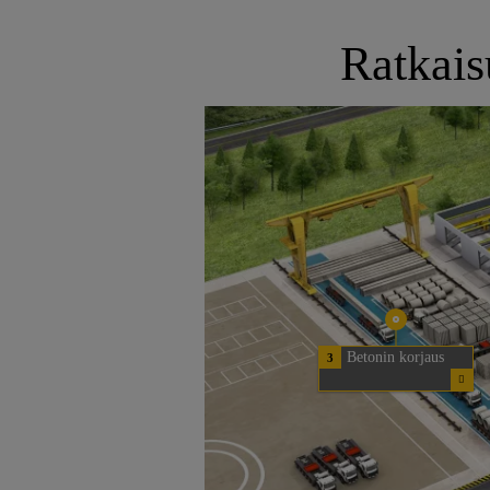
Ratkais
Betonin korjaus
3