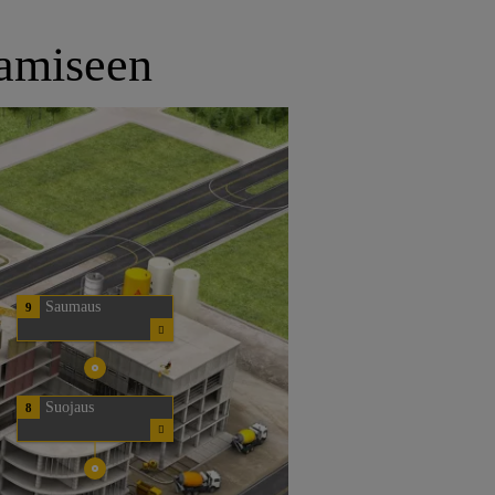
tamiseen
Saumaus
9
Suojaus
8