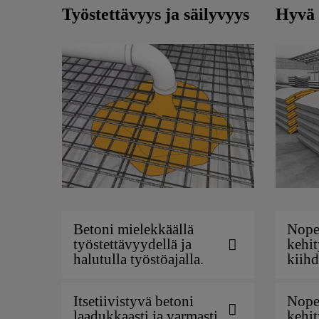
Työstettävyys ja säilyvyys
Hyvä 
Betoni mielekkäällä
Nope
työstettävyydellä ja
kehit
halutulla työstöajalla.
kiihd
Itsetiivistyvä betoni
Nope
laadukkaasti ja varmasti
kehit