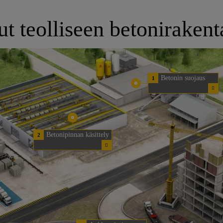
ut teolliseen betoniraken
Betonin suojaus
1
Betonipinnan käsittely
2