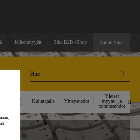
ä
Jälleenmyyjät
Sika B2B eShop
Minun Sika
Yleiset
Kestävä
Kuluttajalle
Yhteystiedot
myynti- ja
kehitys
toimitusehdot
oraan,
stä
a