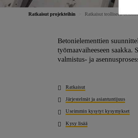
Ratkaisut projekteihin
Ratkaisut teolliseen betoni
Betonielementtien suunnittel
työmaavaiheeseen saakka. Si
valmistus- ja asennusprosessi
Ratkaisut
Järjestelmät ja asiantuntijuus
Useimmin kysytyt kysymykset
Kysy lisää