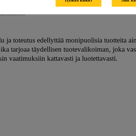
rakentamiseen
u ja toteutus edellyttää monipuolisia tuotteita 
ka tarjoaa täydellisen tuotevalikoiman, joka va
n vaatimuksiin kattavasti ja luotettavasti.