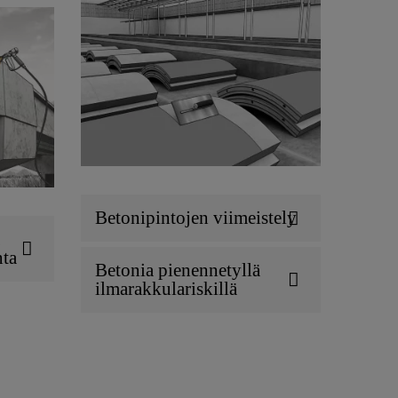
Betonipintojen viimeistely
nta
Betonia pienennetyllä
ilmarakkulariskillä