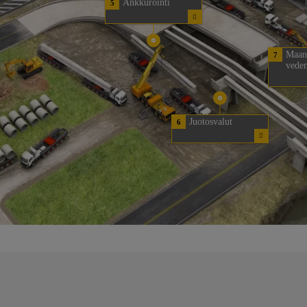
Ankkurointi
5
Maana
7
veden
Juotosvalut
6