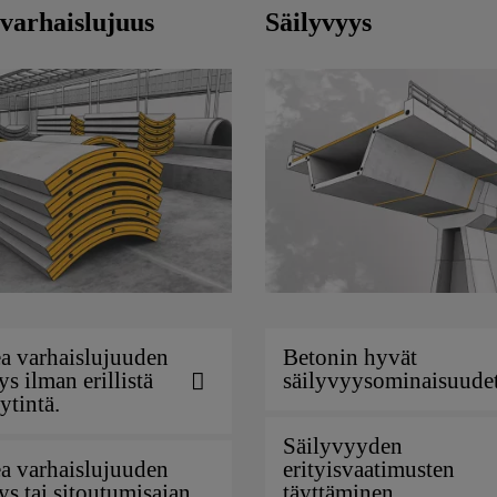
varhaislujuus
Säilyvyys
Betonin hyvät
a varhaislujuuden
säilyvyysominaisuudet
ys ilman erillistä
ytintä.
Säilyvyyden
erityisvaatimusten
a varhaislujuuden
täyttäminen
ys tai sitoutumisajan