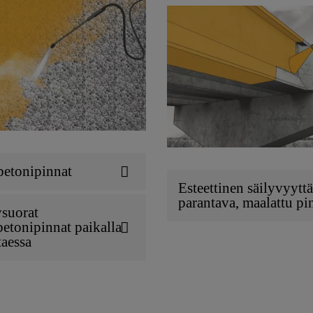
betonipinnat
Esteettinen säilyvyyttä
parantava, maalattu pi
ysuorat
etonipinnat paikalla
taessa