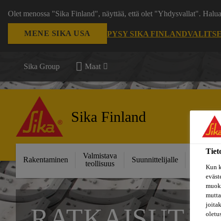
Olet menossa "Sika Finland", näyttää, että olet "Yhdysvallat". Hal
MENE SIKA USA
PYSY SIKA FINLAND
VALITS
Sika Group
Maat
Sika Finland
Tiet
Valmistava
Ratkais
Rakentaminen
Suunnittelijalle
teollisuus
projektei
Kun k
eväst
muoka
mutta
joita
RATKAISUT T
oletu