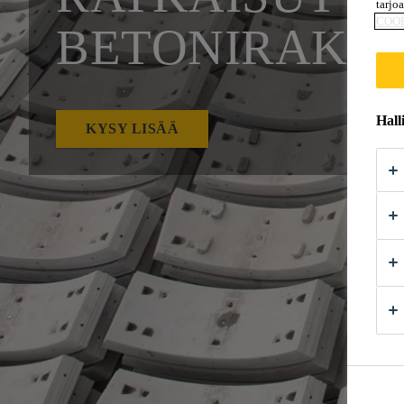
tarjo
COO
BETONIRAKE
Hall
KYSY LISÄÄ