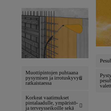
Pesu
Muottipintojen puhtaana
Pyst
pysymisen ja irrotuskyvyn
pesub
ratkaistaessa
valet
Korkeat vaatimukset
pintalaadulle, ympäristö-
ja terveysseikoille sekä