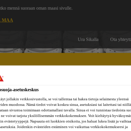
uatko mennä suoraan oman maasi sivulle.
E MAA
Ura Sikalla
Ota yhteytt
osuoja-asetuskeskus
Inspiraatiot
ut
Tietoa
Referenssit
ja
Dokumenttikirjasto
hin
meistä
äyt jollakin verkkosivustolla, se voi tallentaa tai hakea tietoja selaimesta yleensä
konseptit
eiden muodossa. Nämä tiedot voivat koskea sinua, asetuksiasi tai laitettasi tai niillä
taan sivustoa toimimaan odottamallasi tavalla. Sinua ei voi tunnistaa tiedoista su
 ne voivat tarjota yksilöllisemmän verkkokokemuksen. Voit kieltäytyä hyväksymä
kin evästetyyppejä. Napsauta eri luokkien otsikoita, jos haluat lukea lisää ja vaihta
EOLLISEEN
sasetuksia. Joidenkin evästeiden estäminen voi vaikuttaa verkkokokemukseesi ja