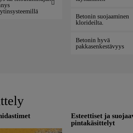
nnys
ytinsysteemillä
Betonin suojaaminen
klorideilta.
Betonin hyvä
pakkasenkestävyys
ttely
hidastimet
Esteettiset ja suojaa
pintakäsittelyt