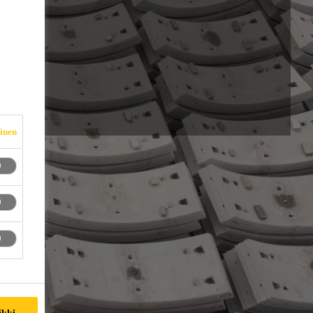
vinen
ikki