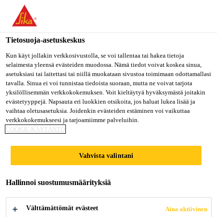
Olet menossa "Sika Finland", näyttää, että olet "Yhdysvallat".
Haluatko mennä suoraan oman maasi sivulle.
Tietosuoja-asetuskeskus
MENE SIKA
PYSY SIKA
VALITSE
USA
FINLAND
MAA
Kun käyt jollakin verkkosivustolla, se voi tallentaa tai hakea tietoja
selaimesta yleensä evästeiden muodossa. Nämä tiedot voivat koskea sinua,
asetuksiasi tai laitettasi tai niillä muokataan sivustoa toimimaan odottamallasi
tavalla. Sinua ei voi tunnistaa tiedoista suoraan, mutta ne voivat tarjota
Sika Finland
yksilöllisemmän verkkokokemuksen. Voit kieltäytyä hyväksymästä joitakin
evästetyyppejä. Napsauta eri luokkien otsikoita, jos haluat lukea lisää ja
vaihtaa oletusasetuksia. Joidenkin evästeiden estäminen voi vaikuttaa
verkkokokemukseesi ja tarjoamiimme palveluihin.
COOKIE-KÄYTÄNTÖ
OVER 150
Vahvista valintani
YEARS
Hallinnoi suostumusmäärityksiä
EXPERIENCE IN
Välttämättömät evästeet
Aina aktiivinen