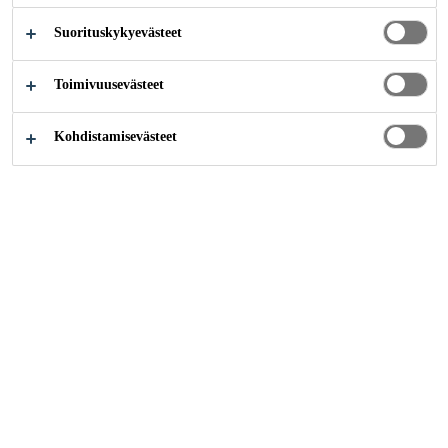
THE MARINE
Suorituskykyevästeet
INDUSTRY
Toimivuusevästeet
Kohdistamisevästeet
Teollisuus
Meriteollisuus
A fully dedicated and multicultural
global Marine Team with over 150
years of experience in the marine
industry. Our team includes Naval