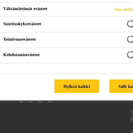
Välttämättömät evästeet
Aina aktii
Suorituskykyevästeet
Repair and Maintenance
Concrete Crack Injection
Toimivuusevästeet
Kohdistamisevästeet
Seuraa meitä
Hylkää kaikki
Salli ka
T
0
T
E
V