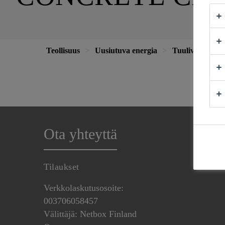
Teollisuus
Uusiutuva energia
Tuulivoima
Ota yhteyttä
Tilaukset
Verkkolaskutusosoite:
003706058457
Välittäjä: Netbox Finland