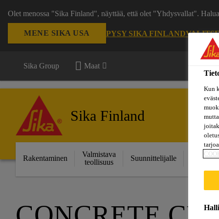
Olet menossa "Sika Finland", näyttää, että olet "Yhdysvallat". Hal
MENE SIKA USA
PYSY SIKA FINLAND
VALITS
Sika Group
Maat
Tiet
Kun k
eväst
muoka
Sika Finland
mutta
joita
oletu
tarjo
Valmistava
Ratkais
COO
Rakentaminen
Suunnittelijalle
teollisuus
projektei
CONCRETE CRA
Hall