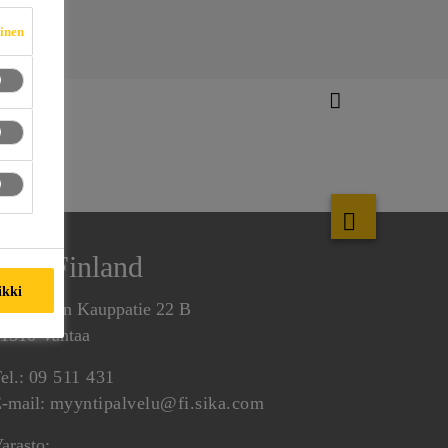
vinen
Sika Finland
ikki
ammiston Kauppatie 22 B
1510 Vantaa
el.:
09 511 431
-mail:
myyntipalvelu@fi.sika.com
arasto: