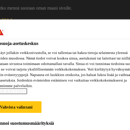
uatko mennä suoraan oman maasi sivulle.
E MAA
Ura Sikalla
Ota yhteytt
osuoja-asetuskeskus
äyt jollakin verkkosivustolla, se voi tallentaa tai hakea tietoja selaimesta yleensä
eiden muodossa. Nämä tiedot voivat koskea sinua, asetuksiasi tai laitettasi tai niillä
taan sivustoa toimimaan odottamallasi tavalla. Sinua ei voi tunnistaa tiedoista su
 ne voivat tarjota yksilöllisemmän verkkokokemuksen. Voit kieltäytyä hyväksymä
kin evästetyyppejä. Napsauta eri luokkien otsikoita, jos haluat lukea lisää ja vaihta
sasetuksia. Joidenkin evästeiden estäminen voi vaikuttaa verkkokokemukseesi ja
amiimme palveluihin.
Inspiraatiot
ut
Tietoa
KIE-KÄYTÄNTÖ
Referenssit
ja
Dokumenttikirjasto
hin
meistä
konseptit
Vahvista valintani
CK INJECTION
innoi suostumusmäärityksiä