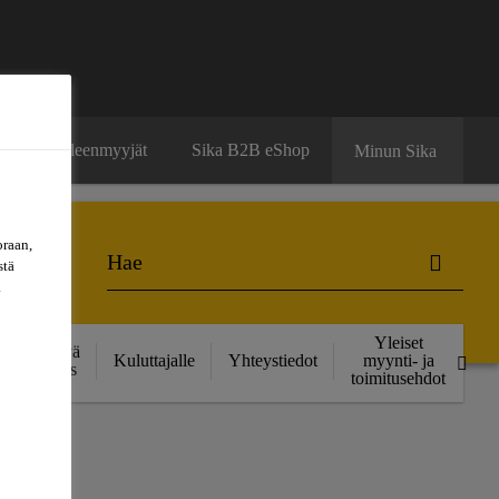
ä
Jälleenmyyjät
Sika B2B eShop
Minun Sika
oraan,
stä
a
Yleiset
Kestävä
Kuluttajalle
Yhteystiedot
myynti- ja
kehitys
toimitusehdot