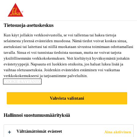
Olet menossa "Sika Finland", näyttää, että olet "Yhdysvallat".
Haluatko mennä suoraan oman maasi sivulle.
Tietosuoja-asetuskeskus
MENE SIKA
PYSY SIKA
VALITSE
USA
FINLAND
MAA
Kun käyt jollakin verkkosivustolla, se voi tallentaa tai hakea tietoja
selaimesta yleensä evästeiden muodossa. Nämä tiedot voivat koskea sinua,
asetuksiasi tai laitettasi tai niillä muokataan sivustoa toimimaan odottamallasi
tavalla. Sinua ei voi tunnistaa tiedoista suoraan, mutta ne voivat tarjota
Sika Finland
yksilöllisemmän verkkokokemuksen. Voit kieltäytyä hyväksymästä joitakin
evästetyyppejä. Napsauta eri luokkien otsikoita, jos haluat lukea lisää ja
vaihtaa oletusasetuksia. Joidenkin evästeiden estäminen voi vaikuttaa
verkkokokemukseesi ja tarjoamiimme palveluihin.
COOKIE-KÄYTÄNTÖ
MOULD
Vahvista valintani
MANUFACTURI
Hallinnoi suostumusmäärityksiä
NG
Välttämättömät evästeet
Aina aktiivinen