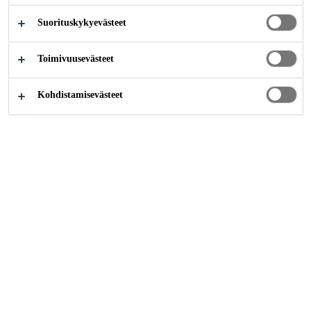
Suorituskykyevästeet
Toimivuusevästeet
Teollisuus
...
Mould Manufacturing
Kohdistamisevästeet
Construction of Moulds,
Models and Shells
Sika offers innovative systems for
the construction of models, moulds
and Shells.