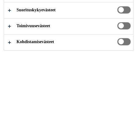
Suorituskykyevästeet
Teollisuus
...
Auxiliary Part Bonding
Toimivuusevästeet
Kohdistamisevästeet
Attachment Bonding
Ota yhteyttä