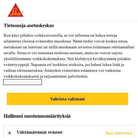
Olet menossa "Sika Finland", näyttää, että olet "Yhdysvallat".
Haluatko mennä suoraan oman maasi sivulle.
Tietosuoja-asetuskeskus
MENE SIKA
PYSY SIKA
VALITSE
USA
FINLAND
MAA
Kun käyt jollakin verkkosivustolla, se voi tallentaa tai hakea tietoja
selaimesta yleensä evästeiden muodossa. Nämä tiedot voivat koskea sinua,
asetuksiasi tai laitettasi tai niillä muokataan sivustoa toimimaan odottamallasi
tavalla. Sinua ei voi tunnistaa tiedoista suoraan, mutta ne voivat tarjota
Sika Finland
yksilöllisemmän verkkokokemuksen. Voit kieltäytyä hyväksymästä joitakin
evästetyyppejä. Napsauta eri luokkien otsikoita, jos haluat lukea lisää ja
vaihtaa oletusasetuksia. Joidenkin evästeiden estäminen voi vaikuttaa
verkkokokemukseesi ja tarjoamiimme palveluihin.
COOKIE-KÄYTÄNTÖ
AUXILIARY PART
Vahvista valintani
BONDING
Hallinnoi suostumusmäärityksiä
Välttämättömät evästeet
Aina aktiivinen