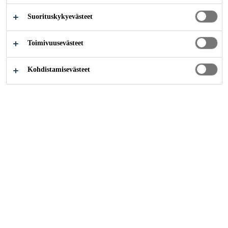
Suorituskykyevästeet
Teollisuus
...
Consumables
Toimivuusevästeet
Kohdistamisevästeet
Ota yhteyttä
Tilaukset
Verkkolaskutusosoite:
003706058457
Välittäjä: Netbox Finland Oy
Välittäjätunnus:
003726044706