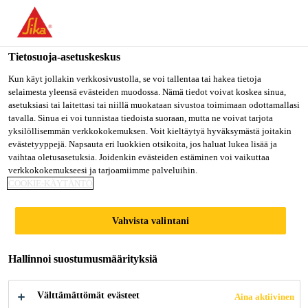
Olet menossa "Sika Finland", näyttää, että olet "Yhdysvallat".
Haluatko mennä suoraan oman maasi sivulle.
Tietosuoja-asetuskeskus
MENE SIKA
PYSY SIKA
VALITSE
USA
FINLAND
MAA
Kun käyt jollakin verkkosivustolla, se voi tallentaa tai hakea tietoja
selaimesta yleensä evästeiden muodossa. Nämä tiedot voivat koskea sinua,
asetuksiasi tai laitettasi tai niillä muokataan sivustoa toimimaan odottamallasi
tavalla. Sinua ei voi tunnistaa tiedoista suoraan, mutta ne voivat tarjota
Sika Finland
yksilöllisemmän verkkokokemuksen. Voit kieltäytyä hyväksymästä joitakin
evästetyyppejä. Napsauta eri luokkien otsikoita, jos haluat lukea lisää ja
vaihtaa oletusasetuksia. Joidenkin evästeiden estäminen voi vaikuttaa
verkkokokemukseesi ja tarjoamiimme palveluihin.
COOKIE-KÄYTÄNTÖ
CONSUMABLE
Vahvista valintani
PRODUCTS
Hallinnoi suostumusmäärityksiä
Välttämättömät evästeet
Aina aktiivinen