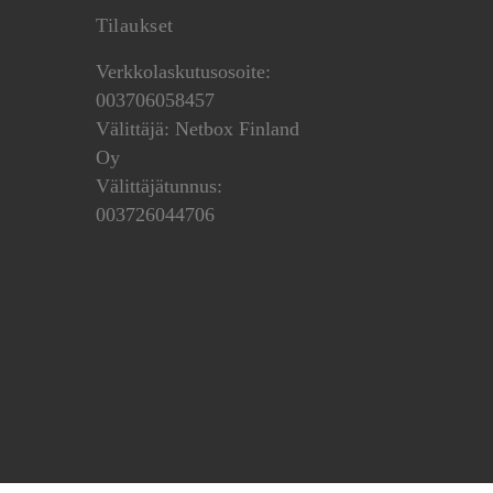
Tilaukset
Verkkolaskutusosoite:
003706058457
Välittäjä: Netbox Finland
Oy
Välittäjätunnus:
003726044706