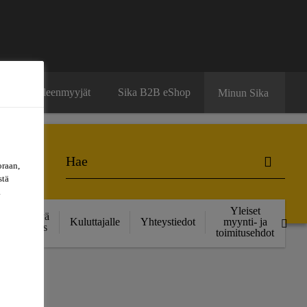
ä
Jälleenmyyjät
Sika B2B eShop
Minun Sika
oraan,
stä
a
Yleiset
Kestävä
Kuluttajalle
Yhteystiedot
myynti- ja
kehitys
toimitusehdot