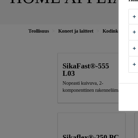
Teollisuus
Koneet ja laitteet
Kodinkoneet
SikaFast®-555
L03
Nopeasti kuivuva, 2-
komponenttinen rakenneliima
Sikaflex®-250 PC