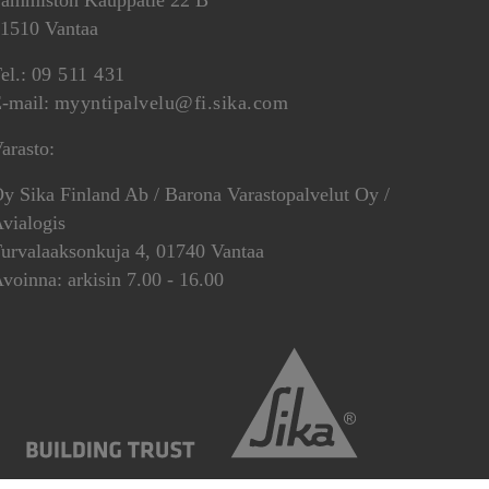
ammiston Kauppatie 22 B
1510 Vantaa
el.:
09 511 431
-mail:
myyntipalvelu@fi.sika.com
arasto:
y Sika Finland Ab / Barona Varastopalvelut Oy /
vialogis
urvalaaksonkuja 4, 01740 Vantaa
voinna: arkisin 7.00 - 16.00