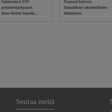
Säänkestävä STP-
Nopeasti kuivuva
polymeeripohjainen
liimasilikoni rakenteelliseen
liima-/tiiviste laajoilla
liittämiseen
tartuntaominaisuuksilla
Seuraa meitä