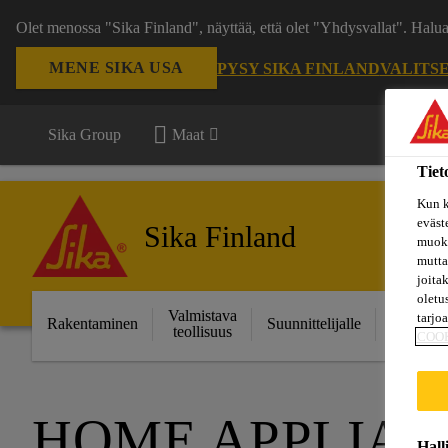
Olet menossa "Sika Finland", näyttää, että olet "Yhdysvallat". Hal
MENE SIKA USA
PYSY SIKA FINLAND
VALITS
Sika Group
Maat
Tiet
Kun k
eväst
Sika Finland
muoka
mutta
joita
oletu
Valmistava
Ratkais
tarjo
Rakentaminen
Suunnittelijalle
teollisuus
projektei
COO
HOME APPLIAN
Hall