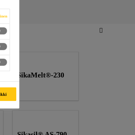
vinen
SikaMelt®-230
ikki
Sikasil® AS-790