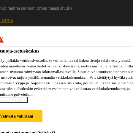
uatko mennä suoraan oman maasi sivulle.
E MAA
Ura Sikalla
Ota yhteytt
osuoja-asetuskeskus
äyt jollakin verkkosivustolla, se voi tallentaa tai hakea tietoja selaimesta yleensä
eiden muodossa. Nämä tiedot voivat koskea sinua, asetuksiasi tai laitettasi tai niillä
taan sivustoa toimimaan odottamallasi tavalla. Sinua ei voi tunnistaa tiedoista su
 ne voivat tarjota yksilöllisemmän verkkokokemuksen. Voit kieltäytyä hyväksymä
kin evästetyyppejä. Napsauta eri luokkien otsikoita, jos haluat lukea lisää ja vaihta
sasetuksia. Joidenkin evästeiden estäminen voi vaikuttaa verkkokokemukseesi ja
Inspiraatiot
ut
Tietoa
amiimme palveluihin.
Referenssit
ja
Dokumenttikirjasto
hin
meistä
KIE-KÄYTÄNTÖ
konseptit
Vahvista valintani
CES PRODUCTS
innoi suostumusmäärityksiä