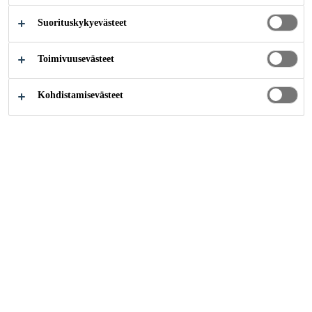
Suorituskykyevästeet
Teollisuus
Events
Toimivuusevästeet
Kohdistamisevästeet
19/11/2019 - 23/11/2019
LYON, FRANCE
The biennial International Show for Road and Urban
Transport Solutions.
Solutrans is where innovation and information in the HGV
sector come together, for all businesses.
Visit us at stand 4 M 157
Ota yhteyttä