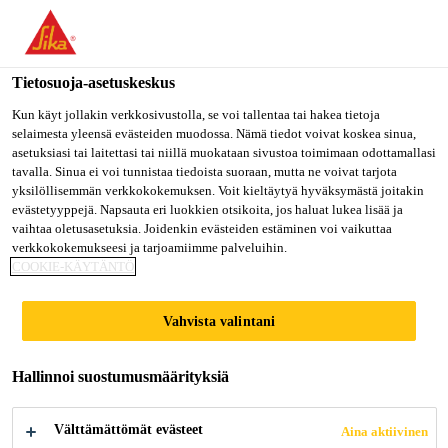
Olet menossa "Sika Finland", näyttää, että olet "Yhdysvallat".
Haluatko mennä suoraan oman maasi sivulle.
Tietosuoja-asetuskeskus
MENE SIKA
PYSY SIKA
VALITSE
USA
FINLAND
MAA
Kun käyt jollakin verkkosivustolla, se voi tallentaa tai hakea tietoja
selaimesta yleensä evästeiden muodossa. Nämä tiedot voivat koskea sinua,
asetuksiasi tai laitettasi tai niillä muokataan sivustoa toimimaan odottamallasi
tavalla. Sinua ei voi tunnistaa tiedoista suoraan, mutta ne voivat tarjota
Sika Finland
yksilöllisemmän verkkokokemuksen. Voit kieltäytyä hyväksymästä joitakin
evästetyyppejä. Napsauta eri luokkien otsikoita, jos haluat lukea lisää ja
vaihtaa oletusasetuksia. Joidenkin evästeiden estäminen voi vaikuttaa
verkkokokemukseesi ja tarjoamiimme palveluihin.
COOKIE-KÄYTÄNTÖ
SIKA @
Vahvista valintani
SOLUTRANS
Hallinnoi suostumusmäärityksiä
Välttämättömät evästeet
Aina aktiivinen