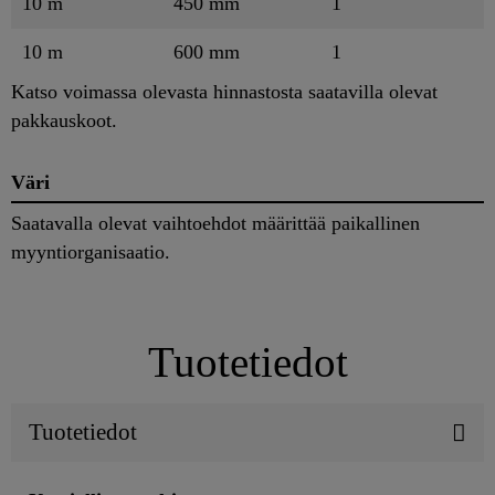
10 m
450 mm
1
10 m
600 mm
1
Katso voimassa olevasta hinnastosta saatavilla olevat
pakkauskoot.
Väri
Saatavalla olevat vaihtoehdot määrittää paikallinen
myyntiorganisaatio.
Tuotetiedot
Tuotetiedot