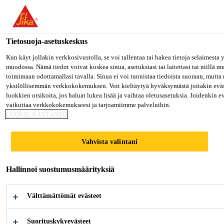
Olet menossa "Sika Finland", näyttää, että olet "Yhdysvallat". Hal
oman maasi sivulle.
Tietosuoja-asetuskeskus
MENE SIKA USA
PYSY SIKA FINLAND
VALITS
Rakentaminen
...
Sika® MultiSeal
Kun käyt jollakin verkkosivustolla, se voi tallentaa tai hakea tietoja selaimesta
muodossa. Nämä tiedot voivat koskea sinua, asetuksiasi tai laitettasi tai niillä 
toimimaan odottamallasi tavalla. Sinua ei voi tunnistaa tiedoista suoraan, mutta 
Sika Finland
yksilöllisemmän verkkokokemuksen. Voit kieltäytyä hyväksymästä joitakin eväs
luokkien otsikoita, jos haluat lukea lisää ja vaihtaa oletusasetuksia. Joidenkin 
vaikuttaa verkkokokemukseesi ja tarjoamiimme palveluihin.
Sika® MultiSeal
COOKIE-KÄYTÄNTÖ
Itsekiinnittyvä bitumitiivisteteippi
Vahvista valintani
Sika® MultiSeal on itsekiinnityvä bitumipohjainen
Hallinnoi suostumusmäärityksiä
tiivistysteippi, jonka päällipuolella on alumiinikalvo
Välttämättömät evästeet
Nopea ja helppo asentaa
Suorituskykyevästeet