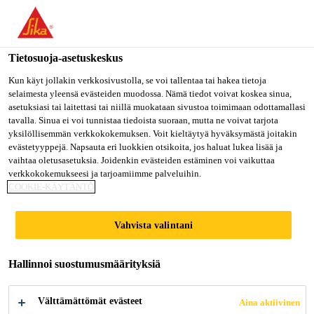
Olet menossa "Sika Finland", näyttää, että olet "Yhdysvallat".
Haluatko mennä suoraan oman maasi sivulle.
Tietosuoja-asetuskeskus
MENE SIKA
PYSY SIKA
VALITSE
USA
FINLAND
MAA
Kun käyt jollakin verkkosivustolla, se voi tallentaa tai hakea tietoja
selaimesta yleensä evästeiden muodossa. Nämä tiedot voivat koskea sinua,
asetuksiasi tai laitettasi tai niillä muokataan sivustoa toimimaan odottamallasi
tavalla. Sinua ei voi tunnistaa tiedoista suoraan, mutta ne voivat tarjota
Sika Finland
yksilöllisemmän verkkokokemuksen. Voit kieltäytyä hyväksymästä joitakin
evästetyyppejä. Napsauta eri luokkien otsikoita, jos haluat lukea lisää ja
vaihtaa oletusasetuksia. Joidenkin evästeiden estäminen voi vaikuttaa
verkkokokemukseesi ja tarjoamiimme palveluihin.
COOKIE-KÄYTÄNTÖ
KATTOJEN
Vahvista valintani
SAUMAUS JA
TIIVISTYS
Hallinnoi suostumusmäärityksiä
Välttämättömät evästeet
Aina aktiivinen