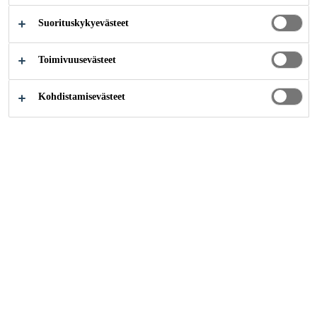
Suorituskykyevästeet
Rakentaminen
...
Kattojen saumaus ja tiivistys
Toimivuusevästeet
Kohdistamisevästeet
Sikan saumaus- ja tiivistystuotteet
kattorakenteisiin on testattu
kestämään äärimmäisiä olosuhteita,
kuten myrskytuulia, rajusateita,
suuria lumikuormia ja
paukkupakkasia. Järjestelmiemme
kanssa pääset osalliseksi Sikan
vuosikymmenten
tiivistyskokemuksesta sekä saat