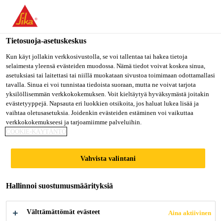
Olet menossa "Sika Finland", näyttää, että olet "Yhdysvallat".
Haluatko mennä suoraan oman maasi sivulle.
Tietosuoja-asetuskeskus
MENE SIKA
PYSY SIKA
VALITSE
USA
FINLAND
MAA
Kun käyt jollakin verkkosivustolla, se voi tallentaa tai hakea tietoja
selaimesta yleensä evästeiden muodossa. Nämä tiedot voivat koskea sinua,
asetuksiasi tai laitettasi tai niillä muokataan sivustoa toimimaan odottamallasi
tavalla. Sinua ei voi tunnistaa tiedoista suoraan, mutta ne voivat tarjota
Sika Finland
yksilöllisemmän verkkokokemuksen. Voit kieltäytyä hyväksymästä joitakin
evästetyyppejä. Napsauta eri luokkien otsikoita, jos haluat lukea lisää ja
vaihtaa oletusasetuksia. Joidenkin evästeiden estäminen voi vaikuttaa
verkkokokemukseesi ja tarjoamiimme palveluihin.
COOKIE-KÄYTÄNTÖ
AUMA FINLAND
Vahvista valintani
OY
Hallinnoi suostumusmäärityksiä
Välttämättömät evästeet
Aina aktiivinen