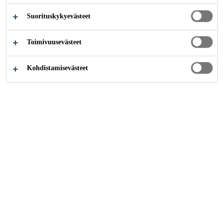
Suorituskykyevästeet
Rakentaminen
Lattiapinnoitteet
AUMA Finland Oy
Toimivuusevästeet
Kohdistamisevästeet
2021
ESPOO
Auma Finland Oy tarvitsi helppokulkuiset, kestävät ja
tyylikkäät saumaratkaisut Espoon varastotilojensa
osastojen välisiin liitoskohtiin. Käytetyn saumarakenteen
tuli kestää trukkien sekä painavien lastien kuorma sekä
jatkuvaa mekaanista pintarasitusta.