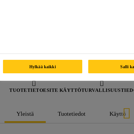
Hylkää kaikki
Salli k
TUOTETIETOESITE
KÄYTTÖTURVALLISUUSTIED
Yleistä
Tuotetiedot
Käyttö