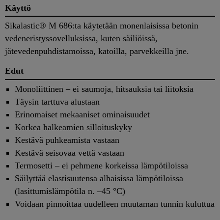
Käyttö
Sikalastic® M 686:ta käytetään monenlaisissa betonin
vedeneristyssovelluksissa, kuten säiliöissä,
jätevedenpuhdistamoissa, katoilla, parvekkeilla jne.
Edut
Monoliittinen – ei saumoja, hitsauksia tai liitoksia
Täysin tarttuva alustaan
Erinomaiset mekaaniset ominaisuudet
Korkea halkeamien silloituskyky
Kestävä puhkeamista vastaan
Kestävä seisovaa vettä vastaan
Termosetti – ei pehmene korkeissa lämpötiloissa
Säilyttää elastisuutensa alhaisissa lämpötiloissa
(lasittumislämpötila n. –45 °C)
Voidaan pinnoittaa uudelleen muutaman tunnin kuluttua