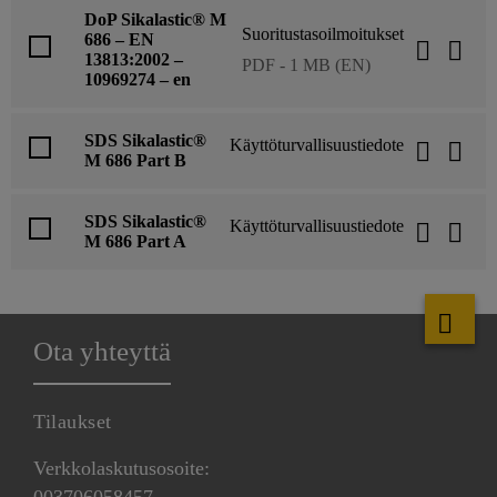
DoP Sikalastic® M
Suoritustasoilmoitukset
686 – EN
13813:2002 –
PDF - 1 MB (EN)
10969274 – en
SDS Sikalastic®
Käyttöturvallisuustiedote
M 686 Part B
SDS Sikalastic®
Käyttöturvallisuustiedote
M 686 Part A
Ota yhteyttä
Tilaukset
Verkkolaskutusosoite:
003706058457