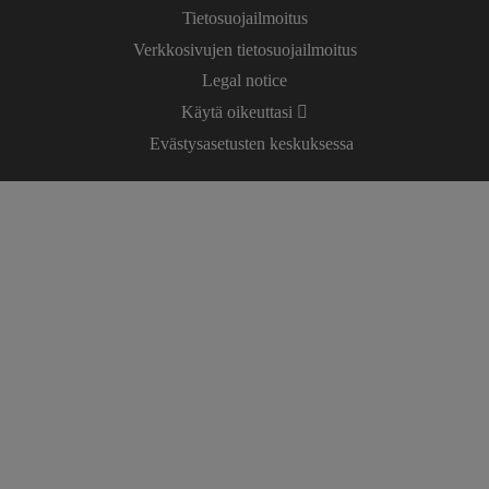
Tietosuojailmoitus
Verkkosivujen tietosuojailmoitus
Legal notice
Käytä oikeuttasi
Evästysasetusten keskuksessa