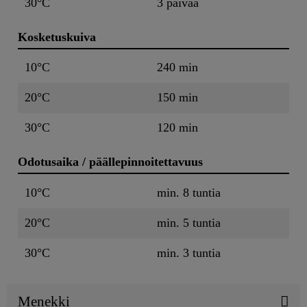
30°C
3 päivää
Kosketuskuiva
10°C
240 min
20°C
150 min
30°C
120 min
Odotusaika / päällepinnoitettavuus
10°C
min. 8 tuntia
20°C
min. 5 tuntia
30°C
min. 3 tuntia
Menekki