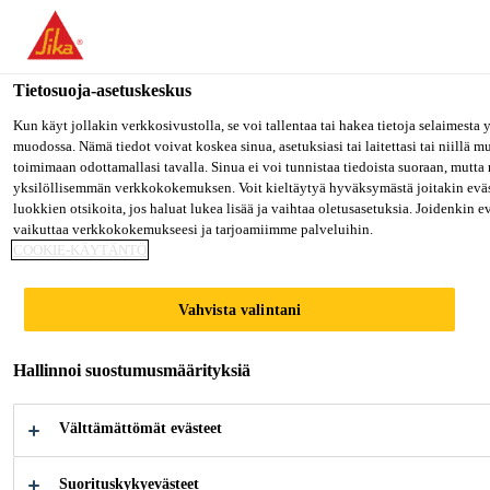
Olet menossa "Sika Finland", näyttää, että olet "Yhdysvallat". Hal
oman maasi sivulle.
Tietosuoja-asetuskeskus
MENE SIKA USA
PYSY SIKA FINLAND
VALITS
Rakentaminen
...
Sikalastic® M 686
Kun käyt jollakin verkkosivustolla, se voi tallentaa tai hakea tietoja selaimesta
muodossa. Nämä tiedot voivat koskea sinua, asetuksiasi tai laitettasi tai niillä 
toimimaan odottamallasi tavalla. Sinua ei voi tunnistaa tiedoista suoraan, mutta 
Sika Finland
yksilöllisemmän verkkokokemuksen. Voit kieltäytyä hyväksymästä joitakin eväs
luokkien otsikoita, jos haluat lukea lisää ja vaihtaa oletusasetuksia. Joidenkin 
vaikuttaa verkkokokemukseesi ja tarjoamiimme palveluihin.
Sikalastic® M 686
COOKIE-KÄYTÄNTÖ
Kaksikomponenttinen polyurea-
Vahvista valintani
vedeneristyskalvo, erittäin elastinen,
Hallinnoi suostumusmäärityksiä
nopeasti kovettuva, käsin levitettäviin
sovelluksiin.
Välttämättömät evästeet
Sikalastic® M 686 on nopeasti kovettuva,
Suorituskykyevästeet
kaksikomponenttinen, käsin levitettävä, lievästi