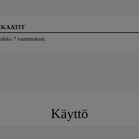
IKAATIT
lukko 7 vaatimukset.
Käyttö