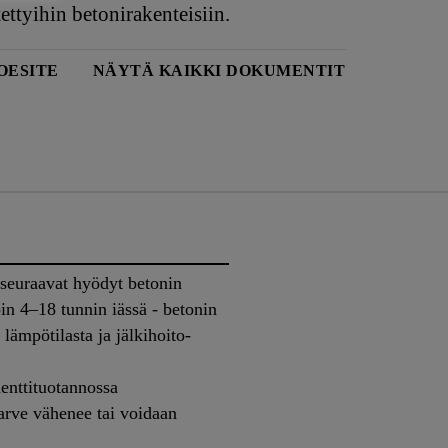
tettyihin betonirakenteisiin.
OESITE
NÄYTÄ KAIKKI DOKUMENTIT
seuraavat hyödyt betonin
in 4–18 tunnin iässä - betonin
 lämpötilasta ja jälkihoito-
enttituotannossa
tarve vähenee tai voidaan