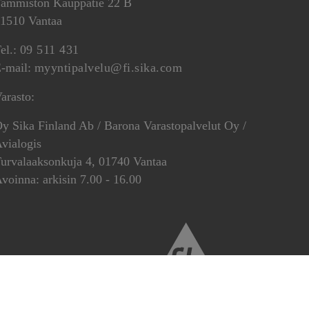
ammiston Kauppatie 22 B
1510 Vantaa
el.:
09 511 431
-mail:
myyntipalvelu@fi.sika.com
arasto:
y Sika Finland Ab / Barona Varastopalvelut Oy /
vialogis
urvalaaksonkuja 4, 01740 Vantaa
voinna: arkisin 7.00 - 16.00