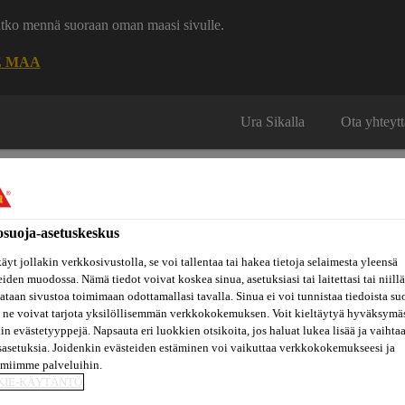
uatko mennä suoraan oman maasi sivulle.
E MAA
Ura Sikalla
Ota yhteytt
osuoja-asetuskeskus
äyt jollakin verkkosivustolla, se voi tallentaa tai hakea tietoja selaimesta yleensä
Inspiraatiot
eiden muodossa. Nämä tiedot voivat koskea sinua, asetuksiasi tai laitettasi tai niillä
ut
Tietoa
Referenssit
ja
Dokumenttikirjasto
taan sivustoa toimimaan odottamallasi tavalla. Sinua ei voi tunnistaa tiedoista su
hin
meistä
konseptit
 ne voivat tarjota yksilöllisemmän verkkokokemuksen. Voit kieltäytyä hyväksymä
kin evästetyyppejä. Napsauta eri luokkien otsikoita, jos haluat lukea lisää ja vaihta
sasetuksia. Joidenkin evästeiden estäminen voi vaikuttaa verkkokokemukseesi ja
amiimme palveluihin.
 valmisbetonin kiihdyttimet
SikaRapid®-900
KIE-KÄYTÄNTÖ