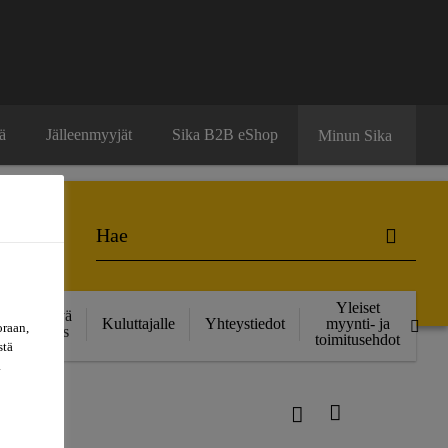
ä
Jälleenmyyjät
Sika B2B eShop
Minun Sika
Yleiset
Kestävä
Kuluttajalle
Yhteystiedot
myynti- ja
oraan,
kehitys
toimitusehdot
stä
a