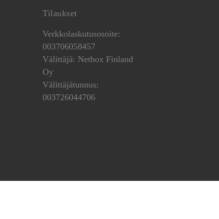
Tilaukset
Verkkolaskutusosoite:
003706058457
Välittäjä: Netbox Finland
Oy
Välittäjätunnus:
003726044706