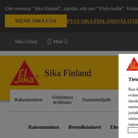
Olet menossa "Sika Finland", näyttää, että olet "Yhdysvallat". Hal
MENE SIKA USA
PYSY SIKA FINLAND
VALITS
Sika Group
Maat
Sika Finland
Tiet
Kun k
eväst
Valmistava
Ratkais
Rakentaminen
Suunnittelijalle
muoka
teollisuus
projektei
mutta
joita
oletu
tarjo
Rakentaminen
Betonilisäaineet
Elementti- ja
COO