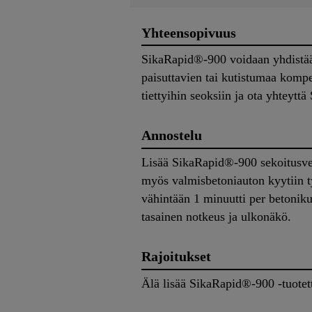
Yhteensopivuus
SikaRapid®-900 voidaan yhdistää
paisuttavien tai kutistumaa komp
tiettyihin seoksiin ja ota yhteyt
Annostelu
Lisää SikaRapid®-900 sekoitusvet
myös valmisbetoniauton kyytiin t
vähintään 1 minuutti per betoniku
tasainen notkeus ja ulkonäkö.
Rajoitukset
Älä lisää SikaRapid®-900 -tuotet