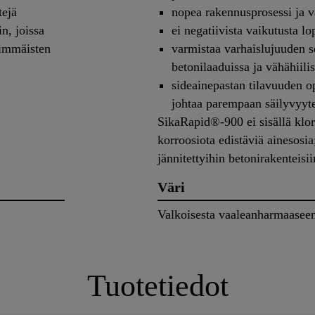
tejä
nopea rakennusprosessi ja 
n, joissa
ei negatiivista vaikutusta l
simmäisten
varmistaa varhaislujuuden s
betonilaaduissa ja vähähiili
sideainepastan tilavuuden o
johtaa parempaan säilyvyyt
SikaRapid®-900 ei sisällä klor
korroosiota edistäviä ainesosia;
jännitettyihin betonirakenteisii
Väri
Valkoisesta vaaleanharmaasee
Tuotetiedot