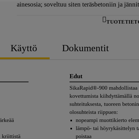
ainesosia; soveltuu siten teräsbetoniin ja jänni
TUOTETIET
Käyttö
Dokumentit
Edut
SikaRapid®-900 mahdollistaa 
kovettumista kiihdyttämällä no
suhteituksesta, tuoreen betonin
olosuhteista riippuen:
ärkeää
nopeampi muottikierto elem
lämpö- tai höyrykäsittelyn 
kriittistä
poistaa