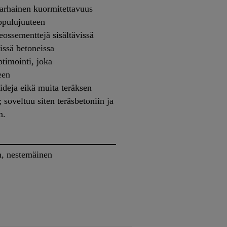
varhainen kuormitettavuus
oppulujuuteen
eossementtejä sisältävissä
sissä betoneissa
ptimointi, joka
een
ideja eikä muita teräksen
 soveltuu siten teräsbetoniin ja
n.
n, nestemäinen