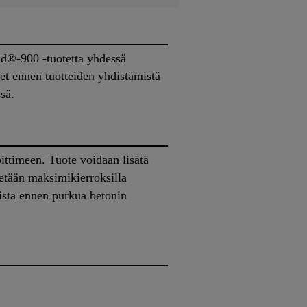
d®-900 -tuotetta yhdessä
et ennen tuotteiden yhdistämistä
sä.
ittimeen. Tuote voidaan lisätä
etään maksimikierroksilla
kista ennen purkua betonin