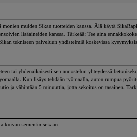
 monien muiden Sikan tuotteiden kanssa. Älä käytä SikaRapi
ensoivien lisäaineiden kanssa. Tärkeää: Tee aina ennakkokoke
tä Sikan tekniseen palveluun yhdistelmiä koskevissa kysymyksis
een tai yhdenaikaisesti sen annostelun yhteydessä betoniseko
yömaalla. Kun lisäys tehdään työmaalla, auton rumpua pyörit
utio ja vähintään 5 minuuttia, jotta sekoitus on tasainen. Tar
ta kuivan sementin sekaan.