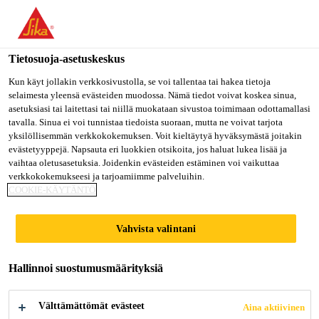
Olet menossa "Sika Finland", näyttää, että olet "Yhdysvallat".
Haluatko mennä suoraan oman maasi sivulle.
Tietosuoja-asetuskeskus
MENE SIKA
PYSY SIKA
VALITSE
USA
FINLAND
MAA
Kun käyt jollakin verkkosivustolla, se voi tallentaa tai hakea tietoja
selaimesta yleensä evästeiden muodossa. Nämä tiedot voivat koskea sinua,
asetuksiasi tai laitettasi tai niillä muokataan sivustoa toimimaan odottamallasi
tavalla. Sinua ei voi tunnistaa tiedoista suoraan, mutta ne voivat tarjota
Sika Finland
yksilöllisemmän verkkokokemuksen. Voit kieltäytyä hyväksymästä joitakin
evästetyyppejä. Napsauta eri luokkien otsikoita, jos haluat lukea lisää ja
vaihtaa oletusasetuksia. Joidenkin evästeiden estäminen voi vaikuttaa
verkkokokemukseesi ja tarjoamiimme palveluihin.
COOKIE-KÄYTÄNTÖ
ELEMENTTI- JA
Vahvista valintani
VALMISBETONIN
KIIHDYTTIMET
Hallinnoi suostumusmäärityksiä
Välttämättömät evästeet
Aina aktiivinen