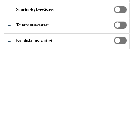
Suorituskykyevästeet
Rakentaminen
...
Elementti- ja valmisbetonin kiihdytti
Toimivuusevästeet
Kohdistamisevästeet