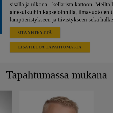
sisällä ja ulkona - kellarista kattoon. Meilt
ainesulkuihin kapseloinnilla, ilmavuotojen 
lämpöeristykseen ja tiivistykseen sekä hal
OTA YHTEYTTÄ
LISÄTIETOA TAPAHTUMASTA
Tapahtumassa mukana