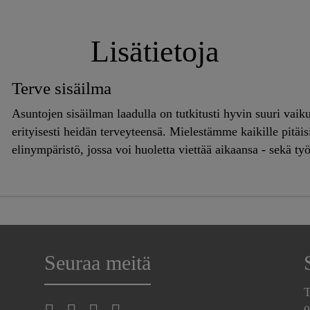
Lisätietoja
Terve sisäilma
Asuntojen sisäilman laadulla on tutkitusti hyvin suuri vaik
erityisesti heidän terveyteensä. Mielestämme kaikille pitäis
elinympäristö, jossa voi huoletta viettää aikaansa - sekä ty
parissa. Tarjoamme kattavan valikoiman laaturatkaisuja uu
kohteiden sisäilmanpuhtauden varmistamiseen. Sika, Casco ja Schönox -brändeillä on
runsaasti tuotteita, jotka on hyväksytty käytettäviksi Jout
osa tuotteista täyttää myös M1-, EC1, EC1-PLUS rakennusm
Valtaosa liimaamiseen, saumaukseen, tasoittamiseen ja kaake
tuotteistamme ovat pölysidottuja (Dust Reduced). Kaikki tu
Seuraa meitä
tuotestandardi ovat CE-merkittyjä.
T
0