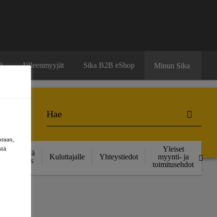
ä
Jälleenmyyjät
Sika B2B eShop
Minun Sika
oraan,
stä
Yleiset
Kestävä
Kuluttajalle
Yhteystiedot
myynti- ja
a
kehitys
toimitusehdot