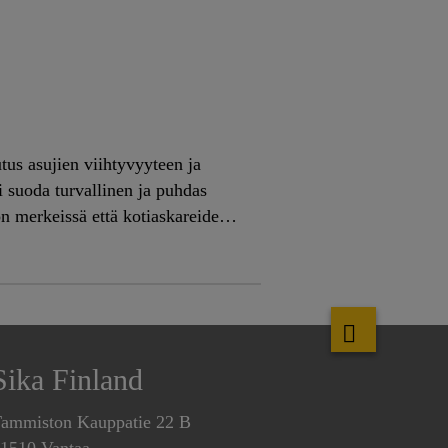
utus asujien viihtyvyyteen ja
i suoda turvallinen ja puhdas
ön merkeissä että kotiaskareiden
dis- ja korjausrakentamisen
senmerkityissä rakennuksissa. Suuri
ateriaalien päästöluokitukset.
lointiin tarkoitetuista
otteet, joilla on harmonisoitu
Sika Finland
ammiston Kauppatie 22 B
1510 Vantaa