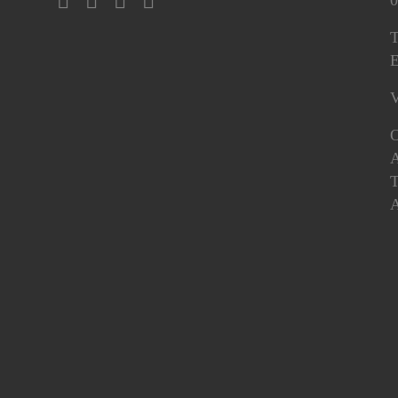
T
E
V
O
A
T
A