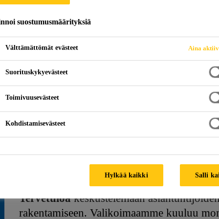
 15
innoi suostumusmäärityksiä
Välttämättömät evästeet
Aina aktii
Suorituskykyevästeet
Toimivuusevästeet
Kohdistamisevästeet
tyksen järjestämässä Sisäilmapajassa. Sisäilma
1.11.2024
Hylkää kaikki
Salli ka
Tervetuloa
keskustelemaan asiantuntijoide
rakentamiseen. Valikoimaamme kuuluu monip