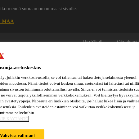
uatko mennä suoraan oman maasi sivulle.
E MAA
Ura Sikalla
Ota yhteytt
osuoja-asetuskeskus
äyt jollakin verkkosivustolla, se voi tallentaa tai hakea tietoja selaimesta yleensä
eiden muodossa. Nämä tiedot voivat koskea sinua, asetuksiasi tai laitettasi tai niillä
taan sivustoa toimimaan odottamallasi tavalla. Sinua ei voi tunnistaa tiedoista su
 ne voivat tarjota yksilöllisemmän verkkokokemuksen. Voit kieltäytyä hyväksymä
Inspiraatiot
ut
Tietoa
Referenssit
ja
Dokumenttikirjasto
kin evästetyyppejä. Napsauta eri luokkien otsikoita, jos haluat lukea lisää ja vaihta
hin
meistä
konseptit
sasetuksia. Joidenkin evästeiden estäminen voi vaikuttaa verkkokokemukseesi ja
amiimme palveluihin.
KIE-KÄYTÄNTÖ
Vahvista valintani