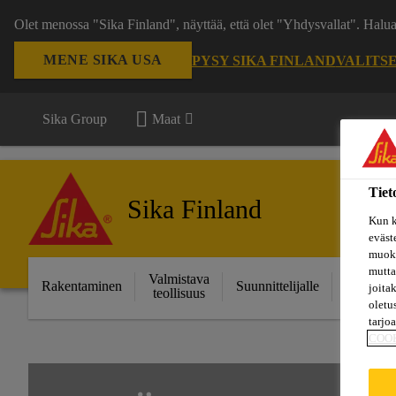
Olet menossa "Sika Finland", näyttää, että olet "Yhdysvallat". Hal
MENE SIKA USA
PYSY SIKA FINLAND
VALITS
Sika Group
Maat
Tiet
Sika Finland
Kun k
eväst
muoka
mutta
Valmistava
Ratkais
Rakentaminen
Suunnittelijalle
joita
teollisuus
projektei
oletu
tarjo
COO