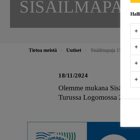
SISÄILMAPAJA
Hall
Tietoa meistä
Uutiset
Sisäilmapaja 15
18/11/2024
Olemme mukana Sisäilmayhdis
Turussa Logomossa 20. - 2