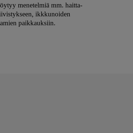
ä löytyy menetelmiä mm. haitta-
tiivistykseen, ikkkunoiden
keamien paikkauksiin.