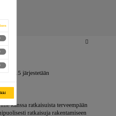
vinen
paja 15 järjestetään
ikki
mme kanssa ratkaisuista terveempään
uolisesti ratkaisuja rakentamiseen