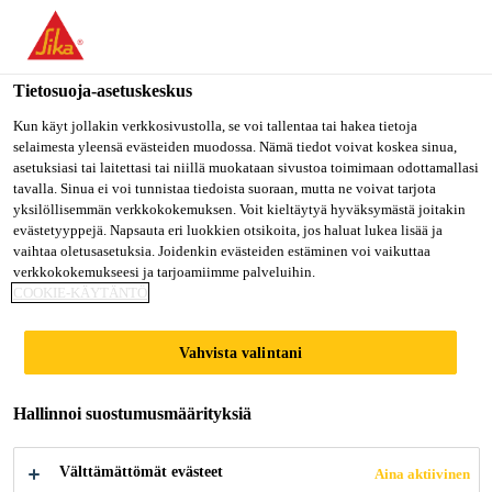
Olet menossa "Sika Finland", näyttää, että olet "Yhdysvallat".
Haluatko mennä suoraan oman maasi sivulle.
Tietosuoja-asetuskeskus
MENE SIKA
PYSY SIKA
VALITSE
USA
FINLAND
MAA
Kun käyt jollakin verkkosivustolla, se voi tallentaa tai hakea tietoja
selaimesta yleensä evästeiden muodossa. Nämä tiedot voivat koskea sinua,
asetuksiasi tai laitettasi tai niillä muokataan sivustoa toimimaan odottamallasi
tavalla. Sinua ei voi tunnistaa tiedoista suoraan, mutta ne voivat tarjota
Sika Finland
yksilöllisemmän verkkokokemuksen. Voit kieltäytyä hyväksymästä joitakin
evästetyyppejä. Napsauta eri luokkien otsikoita, jos haluat lukea lisää ja
vaihtaa oletusasetuksia. Joidenkin evästeiden estäminen voi vaikuttaa
verkkokokemukseesi ja tarjoamiimme palveluihin.
COOKIE-KÄYTÄNTÖ
RATKAISUT
Vahvista valintani
VIEMÄRIJÄRJE
Hallinnoi suostumusmäärityksiä
STELMIIN
Välttämättömät evästeet
Aina aktiivinen