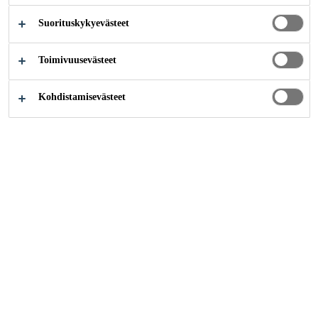
Suorituskykyevästeet
KYSY LISÄÄ
Toimivuusevästeet
Kohdistamisevästeet
Ratkaisut projekteihin
...
Ratkaisut viemärijärjestelmii
JOKAINEN PISARA
MERKITSEE.
Viemärijärjestelmät
ovat välttämättömiä
kansanterveydelle ja
ympäristönsuojelulle. Ne keräävät