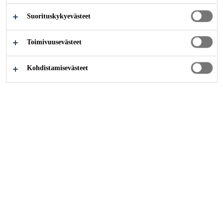
SSA
Suorituskykyevästeet
Toimivuusevästeet
Kohdistamisevästeet
Inspiraatiot
Rakennusvaahtojen etuja rakentamisessa
Saumaus ja tiivistys
Rakennusvaahdot voidaan virittää
tuottamaan solurakenne ja ominaisuudet,
jotka soveltuvat
kunkin rakennusvaahdon mukaiseen
käyttötarkoitukseen erinomaisesti – eikä