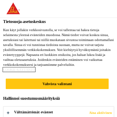
Olet menossa "Sika Finland", näyttää, että olet "Yhdysvallat".
Haluatko mennä suoraan oman maasi sivulle.
Tietosuoja-asetuskeskus
MENE SIKA
PYSY SIKA
VALITSE
USA
FINLAND
MAA
Kun käyt jollakin verkkosivustolla, se voi tallentaa tai hakea tietoja
selaimesta yleensä evästeiden muodossa. Nämä tiedot voivat koskea sinua,
asetuksiasi tai laitettasi tai niillä muokataan sivustoa toimimaan odottamallasi
tavalla. Sinua ei voi tunnistaa tiedoista suoraan, mutta ne voivat tarjota
Sika Finland
yksilöllisemmän verkkokokemuksen. Voit kieltäytyä hyväksymästä joitakin
evästetyyppejä. Napsauta eri luokkien otsikoita, jos haluat lukea lisää ja
vaihtaa oletusasetuksia. Joidenkin evästeiden estäminen voi vaikuttaa
verkkokokemukseesi ja tarjoamiimme palveluihin.
COOKIE-KÄYTÄNTÖ
RAKENNUSVAA
Vahvista valintani
HTOJEN ETUJA
Hallinnoi suostumusmäärityksiä
RAKENTAMISE
Välttämättömät evästeet
Aina aktiivinen