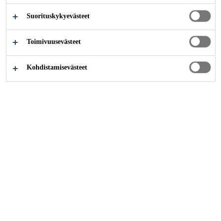
TURVALLISTA
Suorituskykyevästeet
Toimivuusevästeet
Kohdistamisevästeet
Inspiraatiot
Onko polyuretaaneja turvallista käyttää?
Saumaus ja tiivistys
Polyuretaaneista valmistetaan
kulutustavaroita, kuten patjoja, pesusieniä,
tekstiilejä, kengänpohjia ja monia muita
tuotteita. Polyuretaanituotteet valmistetaan
polyoleista ja di-isosyanaateista.