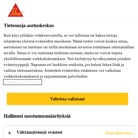
Olet menossa "Sika Finland", näyttää, että olet "Yhdysvallat".
Haluatko mennä suoraan oman maasi sivulle.
Tietosuoja-asetuskeskus
MENE SIKA
PYSY SIKA
VALITSE
USA
FINLAND
MAA
Kun käyt jollakin verkkosivustolla, se voi tallentaa tai hakea tietoja
selaimesta yleensä evästeiden muodossa. Nämä tiedot voivat koskea sinua,
asetuksiasi tai laitettasi tai niillä muokataan sivustoa toimimaan odottamallasi
tavalla. Sinua ei voi tunnistaa tiedoista suoraan, mutta ne voivat tarjota
Sika Finland
yksilöllisemmän verkkokokemuksen. Voit kieltäytyä hyväksymästä joitakin
evästetyyppejä. Napsauta eri luokkien otsikoita, jos haluat lukea lisää ja
vaihtaa oletusasetuksia. Joidenkin evästeiden estäminen voi vaikuttaa
verkkokokemukseesi ja tarjoamiimme palveluihin.
COOKIE-KÄYTÄNTÖ
ONKO
Vahvista valintani
POLYURETAANI
Hallinnoi suostumusmäärityksiä
EN KÄYTTÖ
Välttämättömät evästeet
Aina aktiivinen