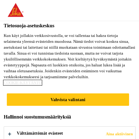
Olet menossa "Sika Finland", näyttää, että olet "Yhdysvallat".
Haluatko mennä suoraan oman maasi sivulle.
Tietosuoja-asetuskeskus
MENE SIKA
PYSY SIKA
VALITSE
USA
FINLAND
MAA
Kun käyt jollakin verkkosivustolla, se voi tallentaa tai hakea tietoja
selaimesta yleensä evästeiden muodossa. Nämä tiedot voivat koskea sinua,
asetuksiasi tai laitettasi tai niillä muokataan sivustoa toimimaan odottamallasi
tavalla. Sinua ei voi tunnistaa tiedoista suoraan, mutta ne voivat tarjota
Sika Finland
yksilöllisemmän verkkokokemuksen. Voit kieltäytyä hyväksymästä joitakin
evästetyyppejä. Napsauta eri luokkien otsikoita, jos haluat lukea lisää ja
vaihtaa oletusasetuksia. Joidenkin evästeiden estäminen voi vaikuttaa
verkkokokemukseesi ja tarjoamiimme palveluihin.
COOKIE-KÄYTÄNTÖ
ARVO 2
Vahvista valintani
Hallinnoi suostumusmäärityksiä
Välttämättömät evästeet
Aina aktiivinen