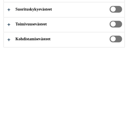
Suorituskykyevästeet
Sika Finland
Arvo 2
Toimivuusevästeet
Kohdistamisevästeet
2016
TAMPERE
Arvo 2 - kampusalue