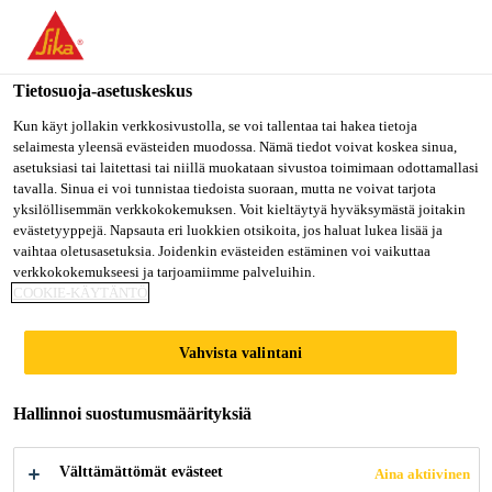
Olet menossa "Sika Finland", näyttää, että olet "Yhdysvallat".
Haluatko mennä suoraan oman maasi sivulle.
Tietosuoja-asetuskeskus
MENE SIKA
PYSY SIKA
VALITSE
USA
FINLAND
MAA
Kun käyt jollakin verkkosivustolla, se voi tallentaa tai hakea tietoja
selaimesta yleensä evästeiden muodossa. Nämä tiedot voivat koskea sinua,
asetuksiasi tai laitettasi tai niillä muokataan sivustoa toimimaan odottamallasi
tavalla. Sinua ei voi tunnistaa tiedoista suoraan, mutta ne voivat tarjota
Sika Finland
yksilöllisemmän verkkokokemuksen. Voit kieltäytyä hyväksymästä joitakin
evästetyyppejä. Napsauta eri luokkien otsikoita, jos haluat lukea lisää ja
vaihtaa oletusasetuksia. Joidenkin evästeiden estäminen voi vaikuttaa
verkkokokemukseesi ja tarjoamiimme palveluihin.
COOKIE-KÄYTÄNTÖ
SIKA
Vahvista valintani
COMFORTFLOO
Hallinnoi suostumusmäärityksiä
R MINERAL FX
Välttämättömät evästeet
Aina aktiivinen