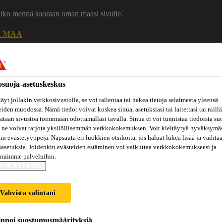
uatko mennä suoraan oman maasi sivulle.
E MAA
Ura Sikalla
Ota yhteytt
osuoja-asetuskeskus
äyt jollakin verkkosivustolla, se voi tallentaa tai hakea tietoja selaimesta yleensä
eiden muodossa. Nämä tiedot voivat koskea sinua, asetuksiasi tai laitettasi tai niillä
taan sivustoa toimimaan odottamallasi tavalla. Sinua ei voi tunnistaa tiedoista su
 ne voivat tarjota yksilöllisemmän verkkokokemuksen. Voit kieltäytyä hyväksymä
kin evästetyyppejä. Napsauta eri luokkien otsikoita, jos haluat lukea lisää ja vaihta
sasetuksia. Joidenkin evästeiden estäminen voi vaikuttaa verkkokokemukseesi ja
Inspiraatiot
ut
Tietoa
amiimme palveluihin.
Referenssit
ja
Dokumenttikirjasto
hin
meistä
KIE-KÄYTÄNTÖ
konseptit
Vahvista valintani
Ä
innoi suostumusmäärityksiä