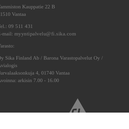
ammiston Kauppatie 22 B
1510 Vantaa
el.:
09 511 431
-mail:
myyntipalvelu@fi.sika.com
arasto:
y Sika Finland Ab / Barona Varastopalvelut Oy /
vialogis
urvalaaksonkuja 4, 01740 Vantaa
voinna: arkisin 7.00 - 16.00