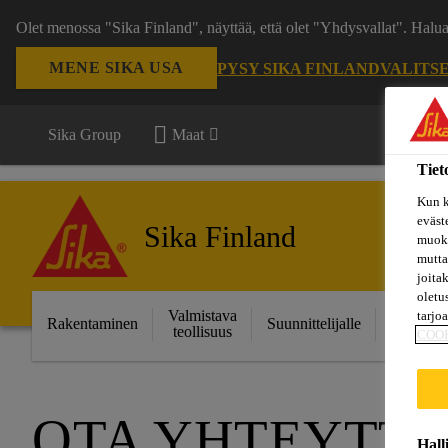
Olet menossa "Sika Finland", näyttää, että olet "Yhdysvallat". Hal
MENE SIKA USA
PYSY SIKA FINLAND
VALITS
Sika Group
Maat
Tiet
Kun k
eväst
Sika Finland
muoka
mutta
joita
oletu
Valmistava
Ratkais
tarjo
Rakentaminen
Suunnittelijalle
teollisuus
projektei
COO
OTA YHTEYTT
Hall