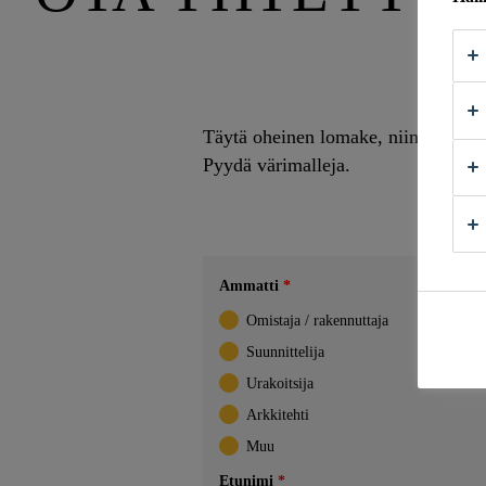
Täytä oheinen lomake, niin otamm
Pyydä värimalleja.