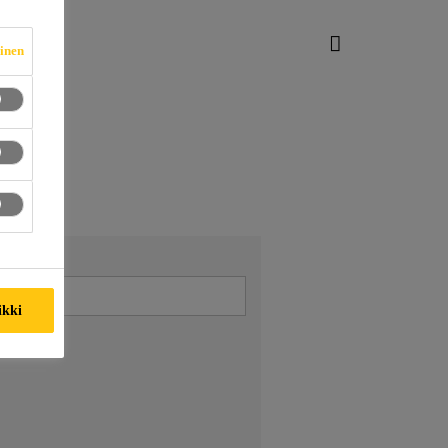
vinen
ikki