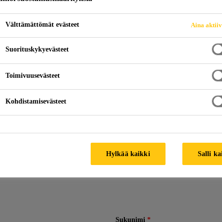
Välttämättömät evästeet
Aina aktii
Suorituskykyevästeet
e sinuun yhteyttä mahdollisimman pian.
Toimivuusevästeet
Kohdistamisevästeet
Hylkää kaikki
Salli ka