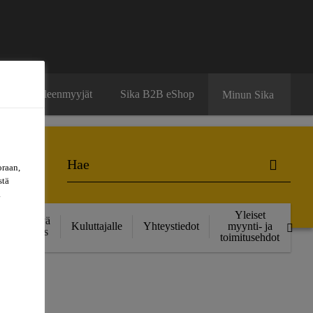
ä
Jälleenmyyjät
Sika B2B eShop
Minun Sika
oraan,
stä
a
Yleiset
Kestävä
Kuluttajalle
Yhteystiedot
myynti- ja
kehitys
toimitusehdot