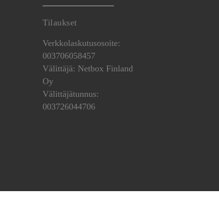
Tilaukset
Verkkolaskutusosoite:
003706058457
Välittäjä: Netbox Finland
Oy
Välittäjätunnus:
003726044706