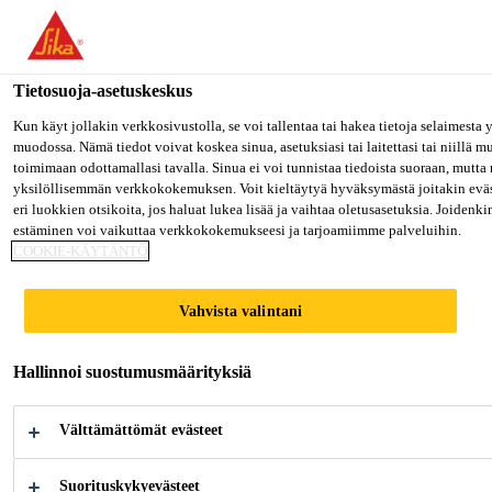
Olet menossa "Sika Finland", näyttää, että olet "Yhdysvallat". Hal
suoraan oman maasi sivulle.
Tietosuoja-asetuskeskus
MENE SIKA USA
PYSY SIKA FINLAND
VALITS
Kun käyt jollakin verkkosivustolla, se voi tallentaa tai hakea tietoja selaimesta
muodossa. Nämä tiedot voivat koskea sinua, asetuksiasi tai laitettasi tai niillä 
toimimaan odottamallasi tavalla. Sinua ei voi tunnistaa tiedoista suoraan, mutta 
Sika Finland
yksilöllisemmän verkkokokemuksen. Voit kieltäytyä hyväksymästä joitakin evä
eri luokkien otsikoita, jos haluat lukea lisää ja vaihtaa oletusasetuksia. Joidenk
estäminen voi vaikuttaa verkkokokemukseesi ja tarjoamiimme palveluihin.
COOKIE-KÄYTÄNTÖ
KANSAINVÄLINEN
Vahvista valintani
, MUTTA
Hallinnoi suostumusmäärityksiä
PAIKALLINEN
Välttämättömät evästeet
Suorituskykyevästeet