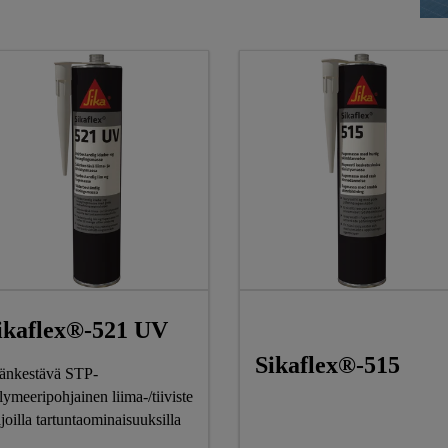
ikaflex®-521 UV
Sikaflex®-515
änkestävä STP-
lymeeripohjainen liima-/tiiviste
ajoilla tartuntaominaisuuksilla