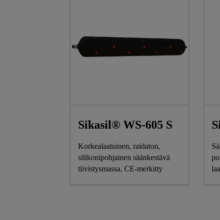
Sikasil® WS-605 S
S
Korkealaatuinen, raidaton,
Sä
silikonipohjainen säänkestävä
po
tiivistysmassa, CE-merkitty
la