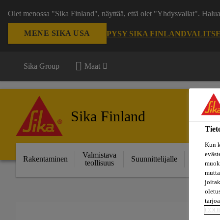
Olet menossa "Sika Finland", näyttää, että olet "Yhdysvallat". Hal
MENE SIKA USA
PYSY SIKA FINLAND
VALITS
Sika Group
Maat
Sika Finland
Tiet
Kun k
eväst
Valmistava
Ratkais
Rakentaminen
Suunnittelijalle
teollisuus
projektei
muoka
mutta
joita
oletu
tarjo
COO