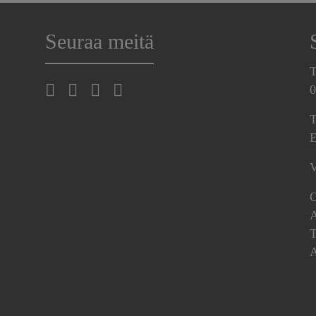
Seuraa meitä
T
0
T
E
V
O
A
T
A