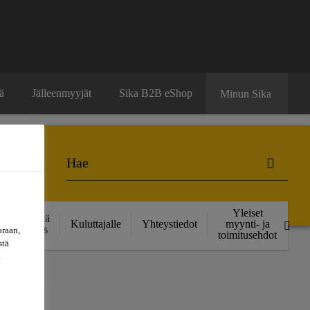
ä
Jälleenmyyjät
Sika B2B eShop
Minun Sika
Yleiset
Kestävä
Kuluttajalle
Yhteystiedot
myynti- ja
kehitys
oraan,
toimitusehdot
stä
a