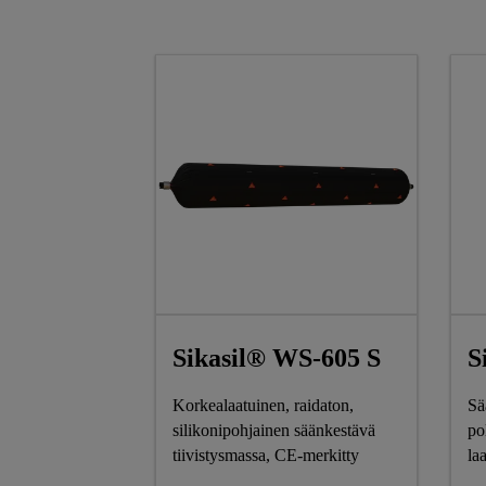
Sikasil® WS-605 S
S
Korkealaatuinen, raidaton,
Sä
silikonipohjainen säänkestävä
po
tiivistysmassa, CE-merkitty
la