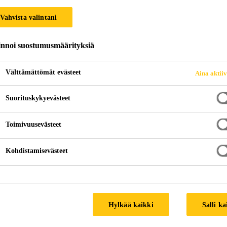
D MACHINE PAR
Vahvista valintani
innoi suostumusmäärityksiä
Välttämättömät evästeet
Aina aktii
Nacelles and Machine Parts
Suorituskykyevästeet
otecting the Turbines's He
Toimivuusevästeet
Kohdistamisevästeet
om extreme climatic
gevity.
ers and elements as well as a
Hylkää kaikki
Salli ka
s from corrosion and