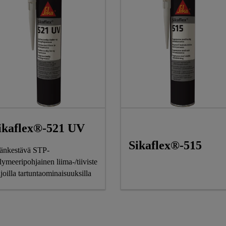
ikaflex®-521 UV
Sikaflex®-515
änkestävä STP-
lymeeripohjainen liima-/tiiviste
ajoilla tartuntaominaisuuksilla