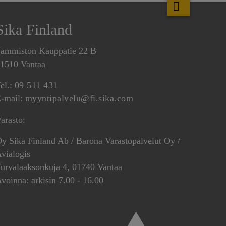
Sika Finland
ammiston Kauppatie 22 B
1510 Vantaa
el.:
09 511 431
-mail:
myyntipalvelu@fi.sika.com
arasto:
y Sika Finland Ab / Barona Varastopalvelut Oy /
vialogis
urvalaaksonkuja 4, 01740 Vantaa
voinna: arkisin 7.00 - 16.00