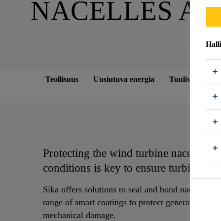
NACELLES AN
Hall
Teollisuus
Uusiutuva energia
Tuulivoima
Pr
Protecting the wind turbine nacelle fr
conditions is key to ensure turbine lon
Sika offers solutions to seal and bond nacelle cov
range of smart coatings to protect generator part
mechanical damage.