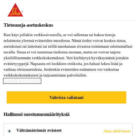
Olet menossa "Sika Finland", näyttää, että olet "Yhdysvallat".
Haluatko mennä suoraan oman maasi sivulle.
Tietosuoja-asetuskeskus
MENE SIKA
PYSY SIKA
VALITSE
USA
FINLAND
MAA
Kun käyt jollakin verkkosivustolla, se voi tallentaa tai hakea tietoja
selaimesta yleensä evästeiden muodossa. Nämä tiedot voivat koskea sinua,
asetuksiasi tai laitettasi tai niillä muokataan sivustoa toimimaan odottamallasi
tavalla. Sinua ei voi tunnistaa tiedoista suoraan, mutta ne voivat tarjota
Sika Finland
yksilöllisemmän verkkokokemuksen. Voit kieltäytyä hyväksymästä joitakin
evästetyyppejä. Napsauta eri luokkien otsikoita, jos haluat lukea lisää ja
vaihtaa oletusasetuksia. Joidenkin evästeiden estäminen voi vaikuttaa
verkkokokemukseesi ja tarjoamiimme palveluihin.
COOKIE-KÄYTÄNTÖ
SURFACE
Vahvista valintani
PROTECTION OF
CONCRETE
Hallinnoi suostumusmäärityksiä
Välttämättömät evästeet
Aina aktiivinen