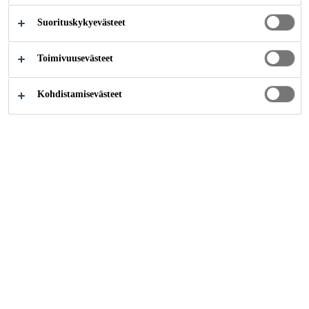
Suorituskykyevästeet
Teollisuus
...
Surface Protection of Concrete
Toimivuusevästeet
Kohdistamisevästeet
Ota yhteyttä
Tilaukset
Verkkolaskutusosoite:
003706058457
Välittäjä: Netbox Finland Oy
Välittäjätunnus:
003726044706